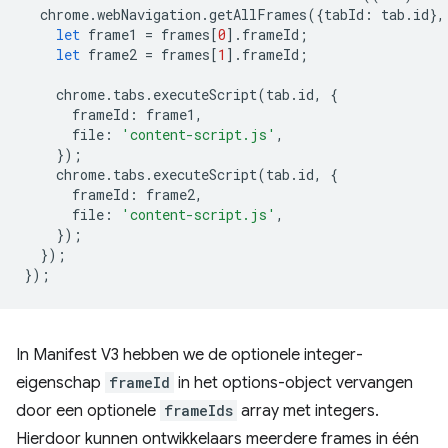
chrome
.
webNavigation
.
getAllFrames
({
tabId
:
tab
.
id
},
let
frame1
=
frames
[
0
].
frameId
;
let
frame2
=
frames
[
1
].
frameId
;
chrome
.
tabs
.
executeScript
(
tab
.
id
,
{
frameId
:
frame1
,
file
:
'content-script.js'
,
});
chrome
.
tabs
.
executeScript
(
tab
.
id
,
{
frameId
:
frame2
,
file
:
'content-script.js'
,
});
});
});
In Manifest V3 hebben we de optionele integer-
eigenschap
frameId
in het options-object vervangen
door een optionele
frameIds
array met integers.
Hierdoor kunnen ontwikkelaars meerdere frames in één