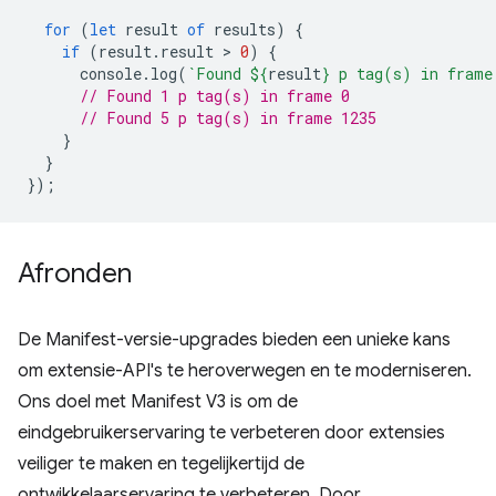
for
(
let
result
of
results
)
{
if
(
result
.
result
 > 
0
)
{
console
.
log
(
`Found 
${
result
}
 p tag(s) in frame
// Found 1 p tag(s) in frame 0
// Found 5 p tag(s) in frame 1235
}
}
});
Afronden
De Manifest-versie-upgrades bieden een unieke kans
om extensie-API's te heroverwegen en te moderniseren.
Ons doel met Manifest V3 is om de
eindgebruikerservaring te verbeteren door extensies
veiliger te maken en tegelijkertijd de
ontwikkelaarservaring te verbeteren. Door