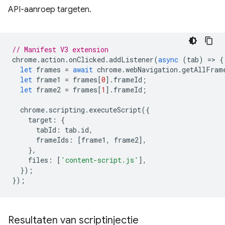
API-aanroep targeten.
// Manifest V3 extension
chrome
.
action
.
onClicked
.
addListener
(
async
(
tab
)
=
>
{
let
frames
=
await
chrome
.
webNavigation
.
getAllFram
let
frame1
=
frames
[
0
].
frameId
;
let
frame2
=
frames
[
1
].
frameId
;
chrome
.
scripting
.
executeScript
({
target
:
{
tabId
:
tab
.
id
,
frameIds
:
[
frame1
,
frame2
],
},
files
:
[
'content-script.js'
],
});
});
Resultaten van scriptinjectie