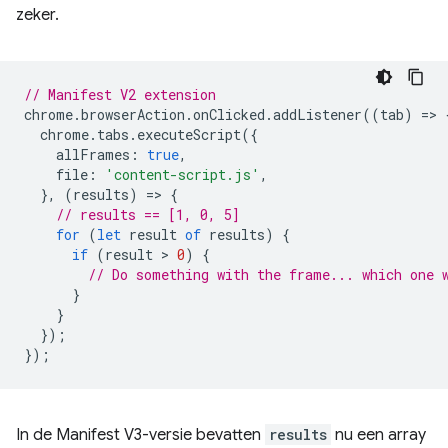
zeker.
// Manifest V2 extension
chrome
.
browserAction
.
onClicked
.
addListener
((
tab
)
=
>
chrome
.
tabs
.
executeScript
({
allFrames
:
true
,
file
:
'content-script.js'
,
},
(
results
)
=
>
{
// results == [1, 0, 5]
for
(
let
result
of
results
)
{
if
(
result
 > 
0
)
{
// Do something with the frame... which one 
}
}
});
});
In de Manifest V3-versie bevatten
results
nu een array