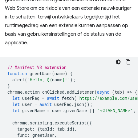
Web Store om de risico's van een extensie nauwkeuriger
in te schatten, terwijl ontwikkelaars tegelijkertijd het
runtimegedrag van een extensie kunnen aanpassen op
basis van gebruikersinstellingen of de status van de
applicatie.
// Manifest V3 extension
function
greetUser
(
name
)
{
alert
(
`Hello, 
${
name
}
!`
);
}
chrome
.
action
.
onClicked
.
addListener
(
async
(
tab
)
=
>
{
let
userReq
=
await
fetch
(
'https://example.com/use
let
user
=
await
userReq
.
json
();
let
givenName
=
user
.
givenName
||
'<GIVEN_NAME>'
;
chrome
.
scripting
.
executeScript
({
target
:
{
tabId
:
tab
.
id
},
func
:
greetUser
,