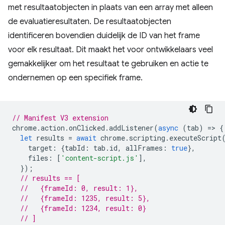
met resultaatobjecten in plaats van een array met alleen
de evaluatieresultaten. De resultaatobjecten
identificeren bovendien duidelijk de ID van het frame
voor elk resultaat. Dit maakt het voor ontwikkelaars veel
gemakkelijker om het resultaat te gebruiken en actie te
ondernemen op een specifiek frame.
// Manifest V3 extension
chrome
.
action
.
onClicked
.
addListener
(
async
(
tab
)
=
>
{
let
results
=
await
chrome
.
scripting
.
executeScript
target
:
{
tabId
:
tab
.
id
,
allFrames
:
true
},
files
:
[
'content-script.js'
],
});
// results == [
//   {frameId: 0, result: 1},
//   {frameId: 1235, result: 5},
//   {frameId: 1234, result: 0}
// ]