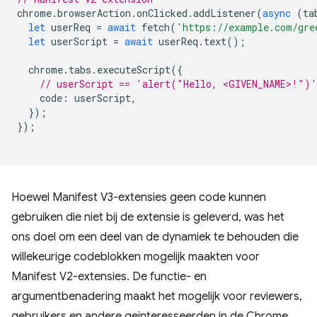
chrome
.
browserAction
.
onClicked
.
addListener
(
async
(
ta
let
userReq
=
await
fetch
(
'https://example.com/gre
let
userScript
=
await
userReq
.
text
();
chrome
.
tabs
.
executeScript
({
// userScript == 'alert("Hello, <GIVEN_NAME>!")'
code
:
userScript
,
});
});
Hoewel Manifest V3-extensies geen code kunnen
gebruiken die niet bij de extensie is geleverd, was het
ons doel om een ​​deel van de dynamiek te behouden die
willekeurige codeblokken mogelijk maakten voor
Manifest V2-extensies. De functie- en
argumentbenadering maakt het mogelijk voor reviewers,
gebruikers en andere geïnteresseerden in de Chrome