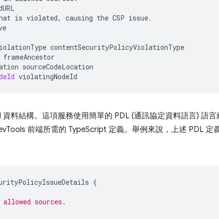
dURL
hat
is
violated
,
causing
the
CSP
issue
.
ve
iolationType
contentSecurityPolicyViolationType
frameAncestor
ation
sourceCodeLocation
deId
violatingNodeId
N 資料結構。這項服務使用簡單的 PDL (通訊協定資料語言) 語
Tools 前端所需的 TypeScript 定義。舉例來說，上述 PDL 定義會
urityPolicyIssueDetails
{
 allowed sources.