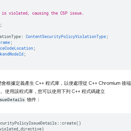
 is violated, causing the CSP issue.
;
ationType
:
ContentSecurityPolicyViolationType
;
Frame
;
rceCodeLocation
;
kendNodeId
;
根據定義產生 C++ 程式庫，以便處理從 C++ Chromium
 前端。使用該程式庫，您可以使用下列 C++ 程式碼建立
sueDetails
物件：
ecurityPolicyIssueDetails
::
create
()
violated_directive
)