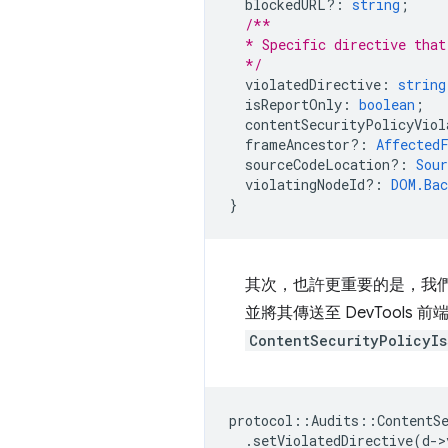
blockedURL?
:
string
;
/**
  * Specific directive that
  */
violatedDirective
:
string
isReportOnly
:
boolean
;
contentSecurityPolicyViol
frameAncestor?
:
Affected
sourceCodeLocation?
:
Sou
violatingNodeId?
:
DOM.Bac
}
其次，也許更重要的是，我們會
並將其傳送至 DevTools
ContentSecurityPolicyIs
protocol
::
Audits
::
ContentS
.
setViolatedDirective
(
d
-
>