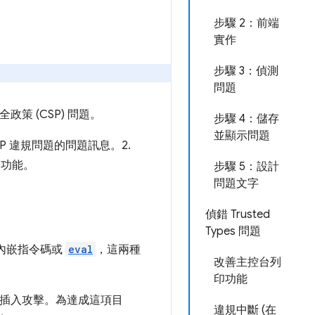
步驟 2：前端
實作
步驟 3：偵測
問題
政策 (CSP) 問題。
步驟 4：儲存
並顯示問題
P 違規問題的問題訊息。2.
 功能。
步驟 5：設計
問題文字
偵錯 Trusted
Types 問題
止內嵌指令碼或
eval
，這兩種
改善主控台列
印功能
量插入攻擊。為達成這項目
違規中斷 (在