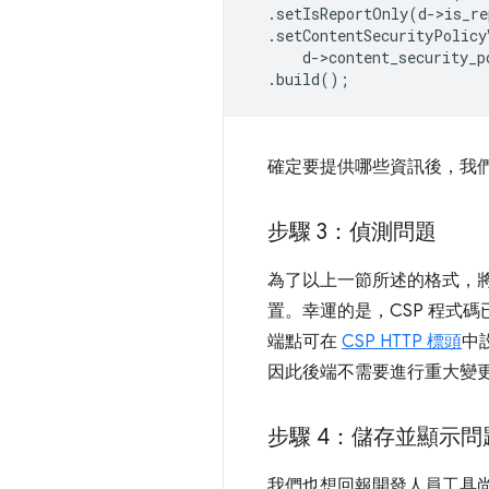
.
setIsReportOnly
(
d
-
>
is_re
.
setContentSecurityPolicy
d
-
>
content_security_p
.
build
();
確定要提供哪些資訊後，我們需
步驟 3：偵測問題
為了以上一節所述的格式，將資
置。幸運的是，CSP 程式
端點可在
CSP HTTP 標頭
中
因此後端不需要進行重大變
步驟 4：儲存並顯示問
我們也想回報開發人員工具