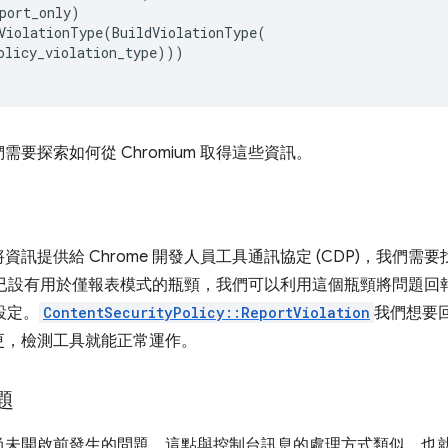
port_only
)
ViolationType
(
BuildViolationType
(
olicy_violation_type
)))
要探索如何從 Chromium 取得這些資訊。
訊提供給 Chrome 開發人員工具通訊協定 (CDP)，我們
碼已設有用於僅報表模式的瓶頸，我們可以利用這個瓶頸將問題回報至
設定。
ContentSecurityPolicy::ReportViolation
我們想要
更，檢測工具就能正常運作。
題
尚未開啟前發生的問題，這點與控制台訊息的處理方式類似，也