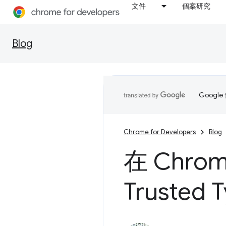
文件
個案研究
Blog
Goog
Chrome for Developers
Blog
在 Chr
Trusted