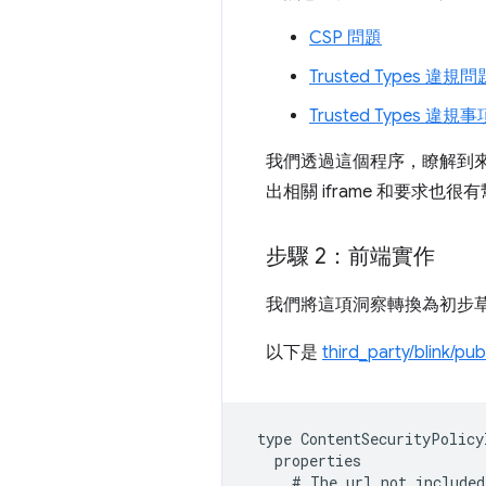
CSP 問題
Trusted Types 違規問
Trusted Types 違
我們透過這個程序，瞭解到來
出相關 iframe 和要求也很有幫
步驟 2：前端實作
我們將這項洞察轉換為初步
以下是
third_party/blink/pu
type
ContentSecurityPolicy
properties
#
The
url
not
included