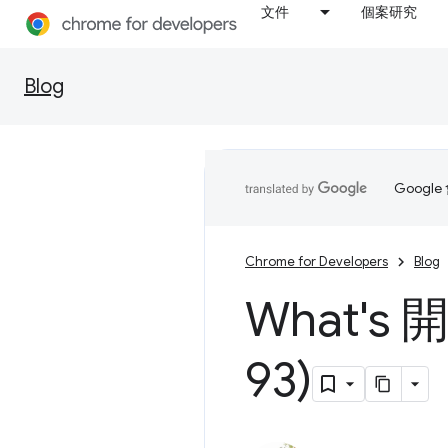
文件
個案研究
Blog
Goog
Chrome for Developers
Blog
What's
93)