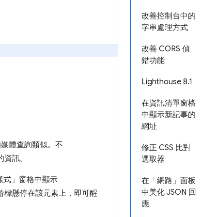
改善控制台中的
字串處理方式
改善 CORS 偵
錯功能
Lighthouse 8.1
在資訊清單窗格
中顯示新記事的
網址
媒體查詢類似。不
修正 CSS 比對
的資訊。
選取器
「樣式」
窗格中顯示
在「網路」面板
中美化 JSON 回
游標懸停在該元素上，即可醒
應