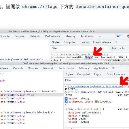
能。請開啟
chrome://flags
下方的
#enable-container-que