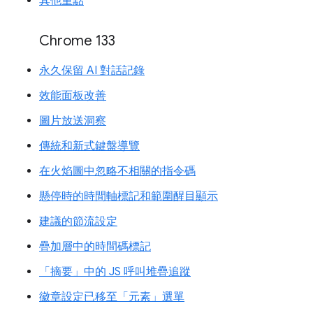
其他重點
Chrome 133
永久保留 AI 對話記錄
效能面板改善
圖片放送洞察
傳統和新式鍵盤導覽
在火焰圖中忽略不相關的指令碼
懸停時的時間軸標記和範圍醒目顯示
建議的節流設定
疊加層中的時間碼標記
「摘要」中的 JS 呼叫堆疊追蹤
徽章設定已移至「元素」選單