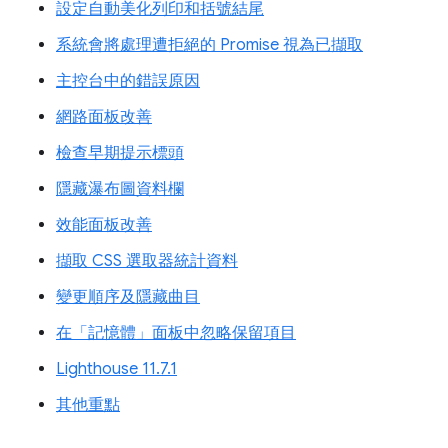
設定自動美化列印和括號結尾
系統會將處理遭拒絕的 Promise 視為已擷取
主控台中的錯誤原因
網路面板改善
檢查早期提示標頭
隱藏瀑布圖資料欄
效能面板改善
擷取 CSS 選取器統計資料
變更順序及隱藏曲目
在「記憶體」面板中忽略保留項目
Lighthouse 11.7.1
其他重點