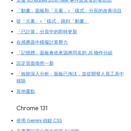
支援 scheduler.postTask 事件及其發起者箭頭
「動畫」面板和「元素」>「樣式」分頁的改善項目
從「元素」>「樣式」跳到「動畫」
「已計算」分頁中的即時更新
在感應器中模擬計算壓力
「記憶體」面板會依來源將同名的 JS 物件分組
設定頁面煥然一新
「效能深入分析」面板已淘汰，並從開發人員工具中
移除
其他重點
Chrome 131
使用 Gemini 偵錯 CSS