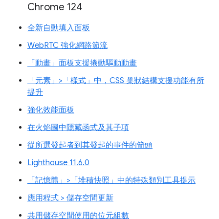
Chrome 124
全新自動填入面板
WebRTC 強化網路節流
「動畫」面板支援捲動驅動動畫
「元素」>「樣式」中，CSS 巢狀結構支援功能有所
提升
強化效能面板
在火焰圖中隱藏函式及其子項
從所選發起者到其發起的事件的箭頭
Lighthouse 11.6.0
「記憶體」>「堆積快照」中的特殊類別工具提示
應用程式 > 儲存空間更新
共用儲存空間使用的位元組數