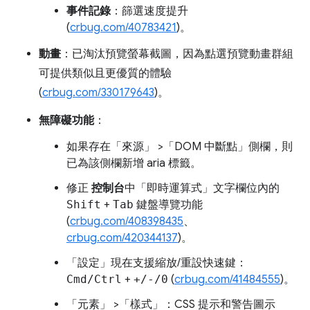
事件記錄
：篩選速度提升
(
crbug.com/40783421
)。
動畫
：已淘汰預覽螢幕截圖，因為點選預覽動畫群組
可提供類似且更優質的體驗
(
crbug.com/330179643
)。
無障礙功能
：
如果存在「來源」
>「DOM 中斷點」
側欄，則
已為該側欄新增 aria 標籤。
修正
控制台
中「即時運算式」
文字欄位內的
Shift
+
Tab
鍵盤導覽功能
(
crbug.com/408398435
、
crbug.com/420344137
)。
「設定」
現在支援縮放/重設快速鍵：
Cmd/Ctrl
+
+/-/0
(
crbug.com/41484555
)。
「元素」
>「樣式」
：CSS 提示和警告圖示