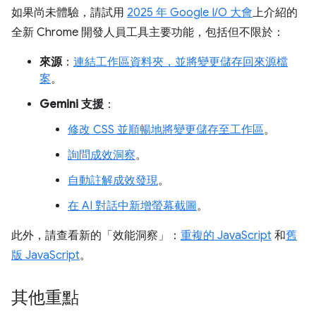
如果尚未體驗，請試用
2025 年 Google I/O 大會
上介紹的
全新 Chrome 開發人員工具主要功能，包括但不限於：
來源
：
連結工作區資料夾，並將變更儲存回來源檔
案
。
Gemini 支援
：
修改 CSS 並順暢地將變更儲存至工作區
。
詢問成效洞察
。
自動註解成效發現
。
在 AI 對話中新增螢幕截圖
。
此外，請查看新的「效能洞察」
：
重複的 JavaScript
和
舊
版 JavaScript
。
其他重點