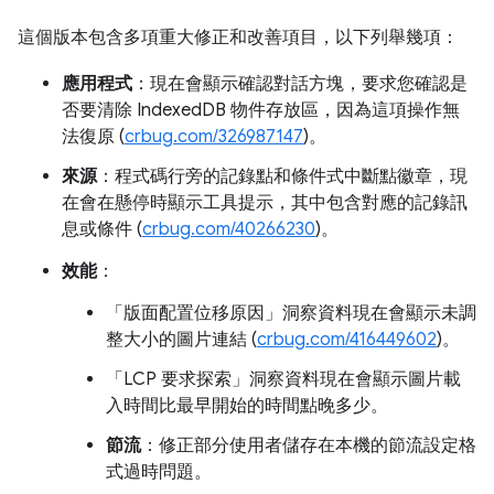
這個版本包含多項重大修正和改善項目，以下列舉幾項：
應用程式
：現在會顯示確認對話方塊，要求您確認是
否要清除 IndexedDB 物件存放區，因為這項操作無
法復原 (
crbug.com/326987147
)。
來源
：程式碼行旁的記錄點和條件式中斷點徽章，現
在會在懸停時顯示工具提示，其中包含對應的記錄訊
息或條件 (
crbug.com/40266230
)。
效能
：
「版面配置位移原因」
洞察資料現在會顯示未調
整大小的圖片連結 (
crbug.com/416449602
)。
「LCP 要求探索」
洞察資料現在會顯示圖片載
入時間比最早開始的時間點晚多少。
節流
：修正部分使用者儲存在本機的節流設定格
式過時問題。