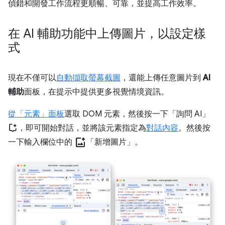
偵錯和開發工作流程更順暢、可靠，並提高工作效率。
在 AI 輔助功能中上傳圖片，以設定樣
式
現在不僅可以
自動擷取螢幕截圖
，還能上傳任意圖片到
AI
輔助
面板，在提示中提供更多視覺情境資訊。
從「元素」
面板
選取 DOM 元素，然後按一下「詢問 AI」
，即可開始對話，並將該元素指定為
對話內容
。然後按
add_photo_alternate
一下輸入欄位中的
「新增圖片」
。