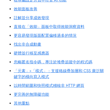
在專屬設定分頁中控管 AI 功能
效能面板改善
註解並分享成效發現
直接在「效能」面板中取得效能洞察資料
更容易發現版面配置偏移過多的情況
找出非合成動畫
硬體並行移至感應器
忽略匿名指令碼，專注於堆疊追蹤中的程式碼
「元素」>「樣式」：支援格線疊加層和 CSS 廣泛關
鍵字的橫向寫入模式
以時間範圍和快照模式稽核非 HTTP 網頁
更完善的無障礙功能
其他重點