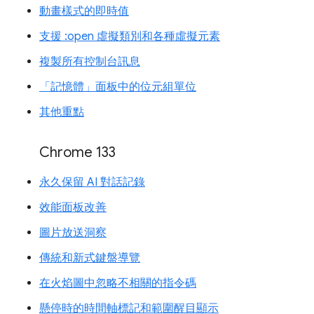
動畫樣式的即時值
支援 :open 虛擬類別和各種虛擬元素
複製所有控制台訊息
「記憶體」面板中的位元組單位
其他重點
Chrome 133
永久保留 AI 對話記錄
效能面板改善
圖片放送洞察
傳統和新式鍵盤導覽
在火焰圖中忽略不相關的指令碼
懸停時的時間軸標記和範圍醒目顯示