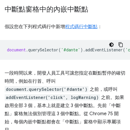
中斷點窗格中的內嵌中斷點
假設您在下列程式碼行中新增
程式碼行中斷點
：
document
.
querySelector
(
'#dante'
).
addEventListener
(
'
一段時間以來，開發人員工具可讓您指定在斷點暫停的確切
時間，例如在行首、呼叫
document.querySelector('#dante')
之前，或呼叫
addEventListener('click', logWarning)
之前。如果
啟用全部 3 個，基本上就是建立 3 個中斷點。先前「中斷
點」
窗格無法個別管理這 3 個中斷點。從 Chrome 75 開
始，每個內嵌中斷點都會在「中斷點」
窗格中顯示專屬項
目。