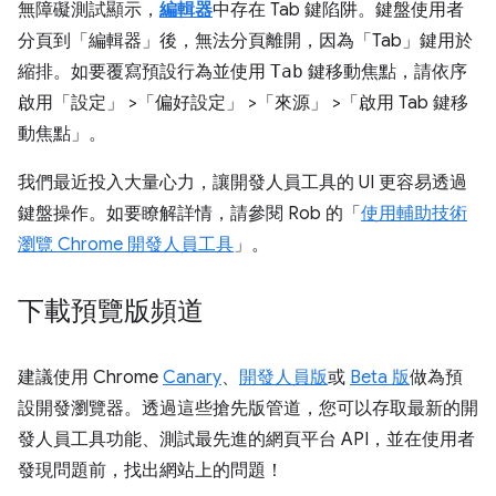
無障礙測試顯示，
編輯器
中存在 Tab 鍵陷阱。鍵盤使用者
分頁到「編輯器」
後，無法分頁離開，因為「Tab」
鍵用於
縮排。如要覆寫預設行為並使用
Tab
鍵移動焦點，請依序
啟用「設定」
>「偏好設定」
>「來源」
>「啟用 Tab 鍵移
動焦點」
。
我們最近投入大量心力，讓開發人員工具的 UI 更容易透過
鍵盤操作。如要瞭解詳情，請參閱 Rob 的「
使用輔助技術
瀏覽 Chrome 開發人員工具
」。
下載預覽版頻道
建議使用 Chrome
Canary
、
開發人員版
或
Beta 版
做為預
設開發瀏覽器。透過這些搶先版管道，您可以存取最新的開
發人員工具功能、測試最先進的網頁平台 API，並在使用者
發現問題前，找出網站上的問題！