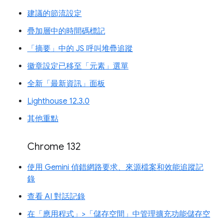
建議的節流設定
疊加層中的時間碼標記
「摘要」中的 JS 呼叫堆疊追蹤
徽章設定已移至「元素」選單
全新「最新資訊」面板
Lighthouse 12.3.0
其他重點
Chrome 132
使用 Gemini 偵錯網路要求、來源檔案和效能追蹤記
錄
查看 AI 對話記錄
在「應用程式」>「儲存空間」中管理擴充功能儲存空