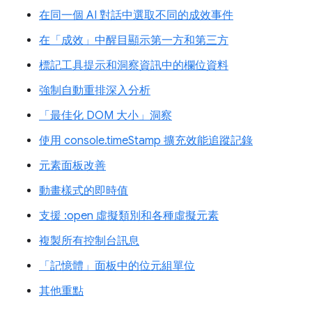
在同一個 AI 對話中選取不同的成效事件
在「成效」中醒目顯示第一方和第三方
標記工具提示和洞察資訊中的欄位資料
強制自動重排深入分析
「最佳化 DOM 大小」洞察
使用 console.timeStamp 擴充效能追蹤記錄
元素面板改善
動畫樣式的即時值
支援 :open 虛擬類別和各種虛擬元素
複製所有控制台訊息
「記憶體」面板中的位元組單位
其他重點