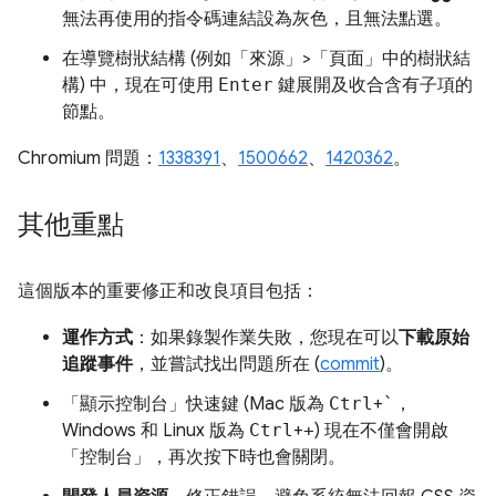
無法再使用的指令碼連結設為灰色，且無法點選。
在導覽樹狀結構 (例如「來源」>「頁面」中的樹狀結
構) 中，
現在可使用
Enter
鍵展開及收合含有子項的
節點。
Chromium 問題：
1338391
、
1500662
、
1420362
。
其他重點
這個版本的重要修正和改良項目包括：
運作方式
：如果錄製作業失敗，您現在可以
下載原始
追蹤事件
，並嘗試找出問題所在 (
commit
)。
「顯示控制台」
快速鍵 (Mac 版為
Ctrl
+
`
，
Windows 和 Linux 版為
Ctrl
+
+
) 現在不僅會開啟
「控制台」
，再次按下時也會關閉。