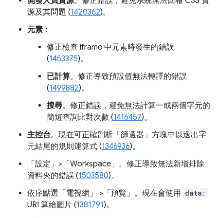
開發人員資源
。修正錯誤，避免系統無法回報 CSS 資
源及其問題 (
1420362
)。
元素
：
修正檢查 iframe 中元素時發生的錯誤
(
1453375
)。
已計算
。修正導致預設值無法轉譯的錯誤
(
1499882
)。
搜尋
。修正錯誤，避免無法計算一或兩個字元的
簡短查詢比對次數 (
1416457
)。
主控台
。現在可正確剖析「篩選器」
方塊中以逸出字
元結尾的規則運算式 (
1346936
)。
「設定」>「Workspace」。
修正導致無法新增排除
資料夾的錯誤 (
1503580
)。
依序點選「電視網」
>「預覽」
。現在會使用
data:
URI 算繪圖片 (
1381791
)。