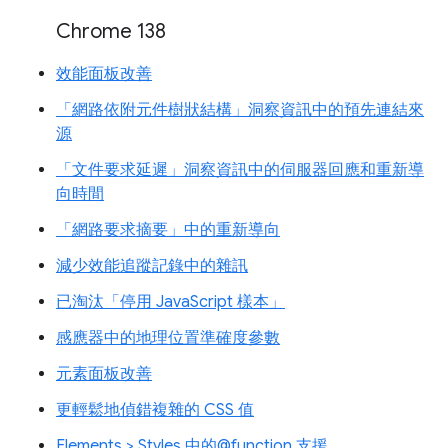
Chrome 138
效能面板改善
「網路依附元件樹狀結構」洞察資訊中的預先連結來
源
「文件要求延遲」洞察資訊中的伺服器回應和重新導
向時間
「網路要求摘要」中的重新導向
減少效能追蹤記錄中的雜訊
已淘汰「停用 JavaScript 樣本」
感應器中的地理位置準確度參數
元素面板改善
更輕鬆地偵錯複雜的 CSS 值
Elements > Styles 中的@function 支援