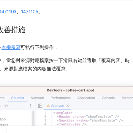
1471103
、
1471105
。
改善措施
在
本機覆寫
可執行下列操作：
中，當您對來源對應檔案按一下滑鼠右鍵並選取「覆寫內容」時
。
來源對應檔案的內容無法覆寫。