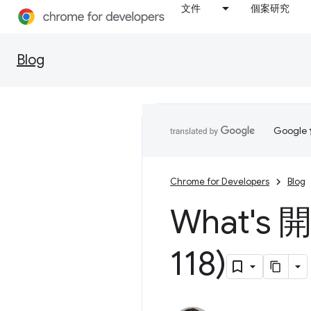
文件
個案研究
Blog
Goog
Chrome for Developers
Blog
What's
118)