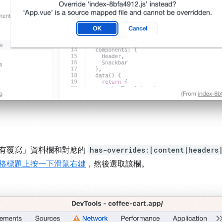
有覆寫」
資料欄和對應的
has-overrides:[content|headers
格標題上按一下滑鼠右鍵
，然後選取該欄。