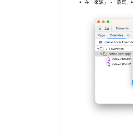
在「來源」
>「覆寫」