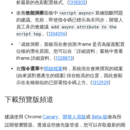
析最新的色彩配置格式。
(
1318305
)
改善
效能洞察
面板中
<script async>
算繪阻斷問題
的建議。先前，即使指令碼已標示為非同步，開發人
員工具仍會建議
add async attribute to the
script tag
。(
1334096
)
「成效洞察」
面板現在會偵測 iframe 是否為版面配置
位移的潛在原因。您可以在「詳細資料」
窗格中查看
iframe 詳細資料。(
1328873
)
在
指令選單
中
開啟檔案
時，系統現在會將撰寫的檔案
(由來源對應產生的檔案) 排在較高的位置，因此會顯
示在名稱相似的已部署指令碼上方。(
1312929
)
下載預覽版頻道
建議使用 Chrome
Canary
、
開發人員版
或
Beta 版
做為預
設開發瀏覽器。透過這些搶先版管道，您可以存取最新的開