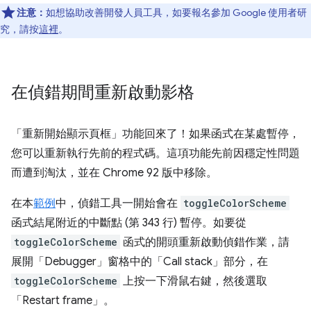
注意：
如想協助改善開發人員工具，如要報名參加 Google 使用者研
究，請按
這裡
。
在偵錯期間重新啟動影格
「重新開始顯示頁框」
功能回來了！如果函式在某處暫停，
您可以重新執行先前的程式碼。這項功能先前因穩定性問題
而遭到淘汰，並在 Chrome 92 版中移除。
在本
範例
中，偵錯工具一開始會在
toggleColorScheme
函式結尾附近的中斷點 (第 343 行) 暫停。如要從
toggleColorScheme
函式的開頭重新啟動偵錯作業，請
展開「Debugger」
窗格中的「Call stack」
部分，在
toggleColorScheme
上按一下滑鼠右鍵，然後選取
「Restart frame」
。