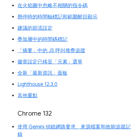
在火焰圖中忽略不相關的指令碼
懸停時的時間軸標記和範圍醒目顯示
建議的節流設定
疊加層中的時間碼標記
「摘要」中的 JS 呼叫堆疊追蹤
徽章設定已移至「元素」選單
全新「最新資訊」面板
Lighthouse 12.3.0
其他重點
Chrome 132
使用 Gemini 偵錯網路要求、來源檔案和效能追蹤記
錄