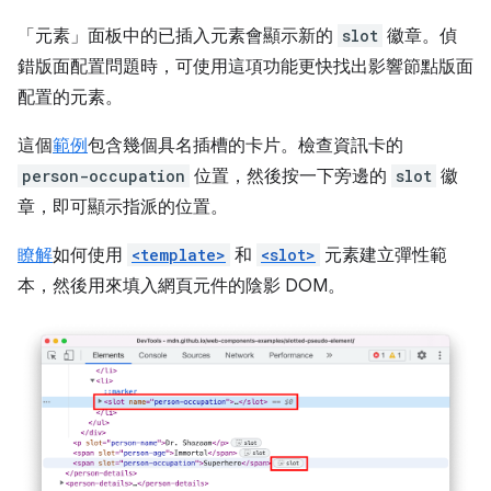
「元素」
面板中的已插入元素會顯示新的
slot
徽章。偵
錯版面配置問題時，可使用這項功能更快找出影響節點版面
配置的元素。
這個
範例
包含幾個具名插槽的卡片。檢查資訊卡的
person-occupation
位置，然後按一下旁邊的
slot
徽
章，即可顯示指派的位置。
瞭解
如何使用
<template>
和
<slot>
元素建立彈性範
本，然後用來填入網頁元件的陰影 DOM。