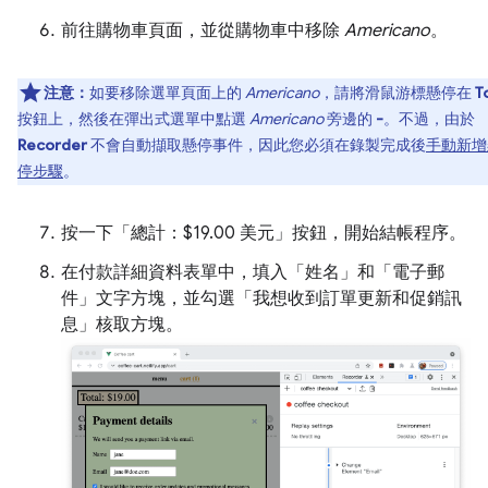
前往購物車頁面，並從購物車中移除
Americano
。
注意：
如要移除選單頁面上的
Americano
，請將滑鼠游標懸停在
T
按鈕上，然後在彈出式選單中點選
Americano
旁邊的
-
。不過，由於
Recorder
不會自動擷取懸停事件，因此您必須在錄製完成後
手動新增
停步驟
。
按一下「總計：$19.00 美元」
按鈕，開始結帳程序。
在付款詳細資料表單中，填入「姓名」
和「電子郵
件」
文字方塊，並勾選「我想收到訂單更新和促銷訊
息」
核取方塊。