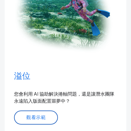
溢位
您會利用 AI 協助解決捲軸問題，還是讓潛水團隊
永遠陷入版面配置噩夢中？
觀看示範