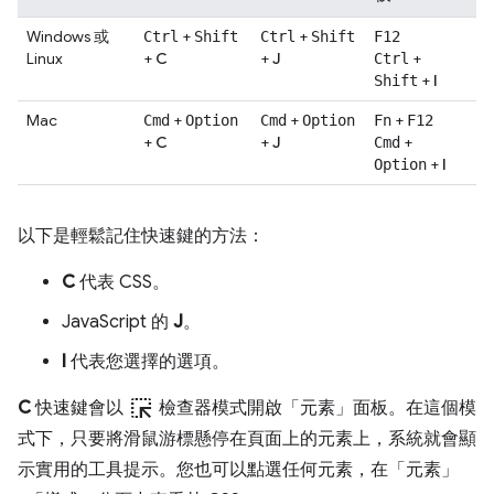
Windows 或
+
+
Ctrl
Shift
Ctrl
Shift
F12
Linux
+
C
+
J
+
Ctrl
+
I
Shift
Mac
+
+
+
Cmd
Option
Cmd
Option
Fn
F12
+
C
+
J
+
Cmd
+
I
Option
以下是輕鬆記住快速鍵的方法：
C
代表 CSS。
JavaScript 的
J
。
I
代表您選擇的選項。
ink_selection
C
快速鍵會以
檢查器模式開啟「元素」
面板。在這個模
式下，只要將滑鼠游標懸停在頁面上的元素上，系統就會顯
示實用的工具提示。您也可以點選任何元素，在「元素」