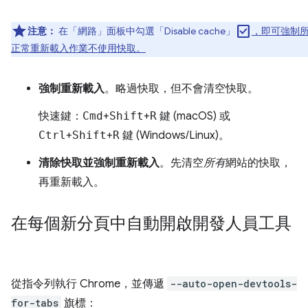
check_box
注意：
在「網路」
面板中勾選「Disable cache」
，即可強制
正常重新載入作業不使用快取。
強制重新載入
。略過快取，但不會清空快取。
快速鍵：
Cmd
+
Shift
+
R
鍵 (macOS) 或
Ctrl
+
Shift
+
R
鍵 (Windows/Linux)。
清除快取並強制重新載入
。先清空
所有
網站的快取，
再重新載入。
在每個新分頁中自動開啟開發人員工具
從指令列執行 Chrome，並傳遞
--auto-open-devtools-
for-tabs
旗標：