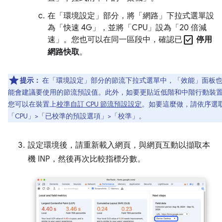
在「環境設定」
部分，將「網路」
下拉式選單設
為「快速 4G」
，並將「CPU」
設為「20 倍減
check_box
速」
。您也可以在同一區段中，確認已
停用
網路快取
。
提示：
在「環境設定」
部分的節流下拉式選單中，「效能」
面板
能會建議要使用的節流預設值。此外，如要更貼近低階和中階行動裝
您可以在裝置上
校準自訂 CPU 節流預設設定
。如要這麼做，請依序選
「CPU」
>「已校準的預設選項」
>「校準」
。
設定環境後，請重新載入網頁，與網頁互動以擷取本
機 INP，然後再次比較指標分數。