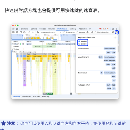
快速鍵對話方塊也會提供可用快速鍵的速查表。
注意：
你也可以使用
和
鍵向左和向右平移，並使用
和
鍵縮
A
D
W
S