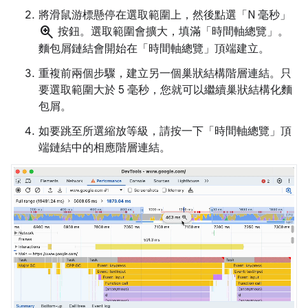
將滑鼠游標懸停在選取範圍上，然後點選「N 毫秒」
zoom_in
按鈕。選取範圍會擴大，填滿「時間軸總覽」
。
麵包屑鏈結會開始在「時間軸總覽」
頂端建立。
重複前兩個步驟，建立另一個巢狀結構階層連結。只
要選取範圍大於 5 毫秒，您就可以繼續巢狀結構化麵
包屑。
如要跳至所選縮放等級，請按一下「時間軸總覽」
頂
端鏈結中的相應階層連結。