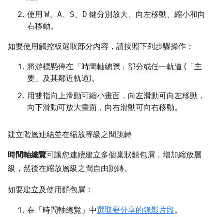
使用
W
、
A
、
S
、
D
鍵分別放大、向左移動、縮小和向
右移動。
如要使用觸控板選取部分內容，請按照下列步驟操作：
將游標懸停在「時間軸總覽」
部分或任一軌道 (「主
要」
及其鄰近軌道)。
用雙指向上滑動可縮小畫面，向左滑動可向左移動，
向下滑動可放大畫面，向右滑動可向右移動。
建立階層連結並在縮放等級之間跳轉
時間軸總覽
可讓您連續建立多個巢狀麵包屑，增加縮放層
級，然後在縮放層級之間自由跳轉。
如要建立及使用麵包屑：
在「時間軸總覽」
中
選取要分享的錄影片段
。