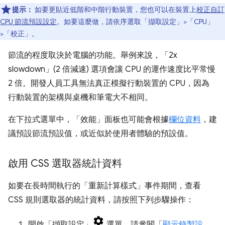
提示：
如要更貼近低階和中階行動裝置，您也可以在裝置上
校正自訂
CPU 節流預設設定
。如要這麼做，請依序選取「擷取設定」
>「CPU」
>「校正」
。
節流的程度取決於電腦的功能。舉例來說，「2x
slowdown」(2 倍減速)
選項會讓 CPU 的運作速度比平常慢
2 倍。開發人員工具無法真正模擬行動裝置的 CPU，因為
行動裝置的架構與桌機和筆電大不相同。
在下拉式選單中，「效能」
面板也可能會根據
欄位資料
，建
議預設節流預設值，或近似於使用者體驗的預設值。
啟用 CSS 選取器統計資料
如要在長時間執行的「重新計算樣式」
事件期間，查看
CSS 規則選取器的統計資料，請按照下列步驟操作：
開啟「擷取設定」
選單。請參閱「
顯示錄製設