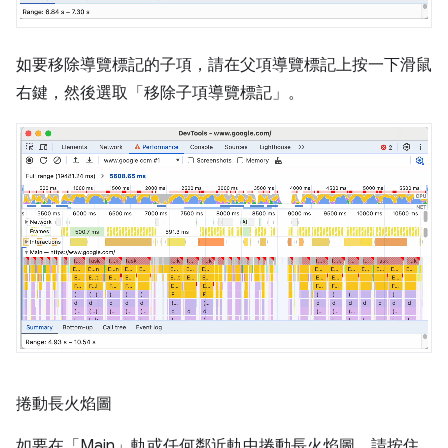
如要移除導覽標記的子項，請在父項導覽標記上按一下滑鼠
右鍵，然後選取「移除子項導覽標記」
。
捲動長火焰圖
如要在「Main」
軌或任何鄰近軌中捲動長火焰圖，請按住