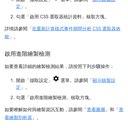
定
」。
勾選「啟用 CSS 選取器統計資料」
核取方塊。
詳情請參閱「
在重新計算樣式事件期間分析 CSS 選取器效
能
」。
啟用進階繪製檢測
如要查看詳細的繪製檢測結果，請按照下列步驟操作：
開啟「擷取設定」
選單。請參閱「
顯示錄製設
定
」。
勾選「啟用進階繪製檢測」
核取方塊。
如要瞭解如何與繪製資訊互動，請參閱「
查看圖層
」和「
查
看繪製剖析器
」。