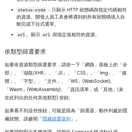
status-code
：只顯示 HTTP 狀態碼與指定代碼相符
的資源。開發人員工具會將遇到的所有狀態碼填入自
動完成下拉式選單。
url
。顯示
url
與指定值相符的資源。
依類型篩選要求
如要依資源類型篩選要求，請按一下「網路」
面板上的「全
部」
、「擷取/XHR」
、「JS」
、「CSS」
、「Img」
、「媒
體」
、「字型」
、「文件」
、「WS」(WebSocket)
、
「Wasm」(WebAssembly)
、「資訊清單」
或「其他」(未
在此列出的任何其他類型)
按鈕。
如果看不到這些按鈕，可能是因為「篩選器」
動作列處於隱
藏狀態。請參閱「
隱藏篩選器列
」。
Command