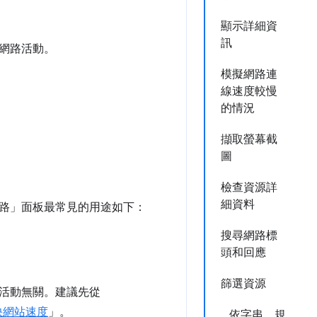
顯示詳細資
訊
網路活動。
模擬網路連
線速度較慢
的情況
擷取螢幕截
圖
檢查資源詳
細資料
路」
面板最常見的用途如下：
搜尋網路標
頭和回應
篩選資源
活動無關。建議先從
快網站速度
」。
依字串、規