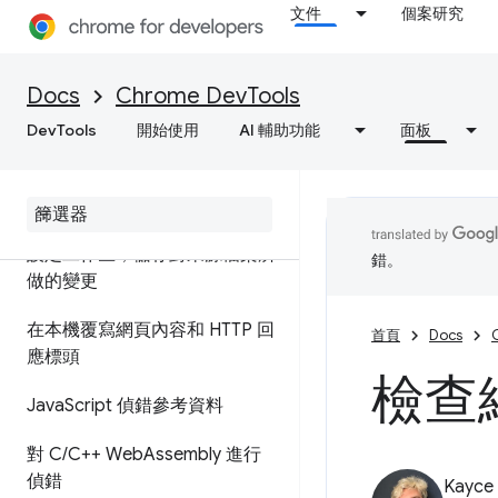
文件
個案研究
使用中斷點暫停程式碼
執行 JavaScript 程式碼片段
Docs
Chrome DevTools
對原始程式碼 (而非使用來源對
DevTools
開始使用
AI 輔助功能
面板
應) 進行偵錯
ignore
List 來源對應擴充功能
設定工作區，儲存對來源檔案所
錯。
做的變更
在本機覆寫網頁內容和 HTTP 回
首頁
Docs
應標頭
檢查
Java
Script 偵錯參考資料
對 C
/
C++ Web
Assembly 進行
偵錯
Kayce