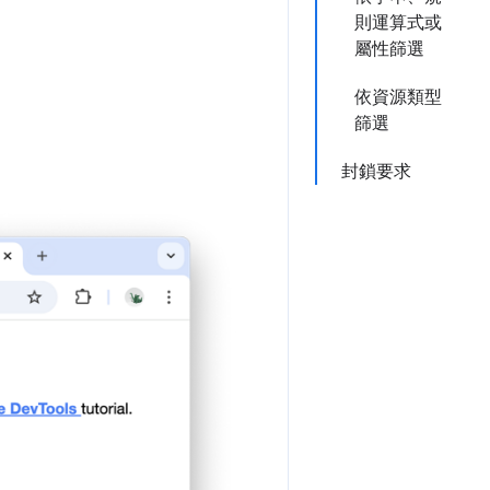
則運算式或
屬性篩選
依資源類型
篩選
封鎖要求