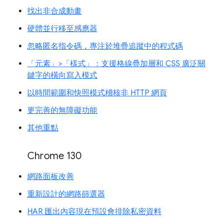
找出非合成動畫
硬體並行移至感應器
忽略匿名指令碼，專注於堆疊追蹤中的程式碼
「元素」>「樣式」：支援格線疊加層和 CSS 廣泛關
鍵字的橫向寫入模式
以時間範圍和快照模式稽核非 HTTP 網頁
更完善的無障礙功能
其他重點
Chrome 130
網路面板改善
重新設計的網路篩選器
HAR 匯出內容現在預設會排除私密資料