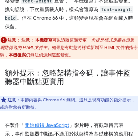
格變更
font-weight
宣告，「本機覆寫」
不會追蹤變更。
換句話說，下次重新載入時，樣式會還原為
font-weight:
bold
。但在 Chrome 66 中，這類變更現在會在網頁載入時
保留。
注意：
注意：
本機覆寫
可以追蹤這類變更，
前提是樣式定義在透過
網路傳送的 HTML 文件中
。如果您有動態將樣式新增至 HTML 文件的指令
碼，
本機覆寫
仍無法偵測到這些變更。
額外提示：忽略架構指令碼，讓事件監
聽器中斷點更實用
注意：
本節內容與 Chrome 66 無關。這只是現有功能的額外提示，
或許對您有所助益。
在製作「
開始偵錯 JavaScript
」影片時，有觀眾留言表
示，事件監聽器中斷點不適用於以架構為基礎建構的應用程