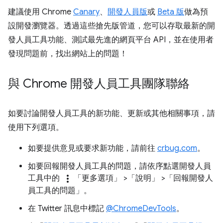
建議使用 Chrome
Canary
、
開發人員版
或
Beta 版
做為預
設開發瀏覽器。透過這些搶先版管道，您可以存取最新的開
發人員工具功能、測試最先進的網頁平台 API，並在使用者
發現問題前，找出網站上的問題！
與 Chrome 開發人員工具團隊聯絡
如要討論開發人員工具的新功能、更新或其他相關事項，請
使用下列選項。
如要提供意見或要求新功能，請前往
crbug.com
。
如要回報開發人員工具的問題，請依序點選開發人員
more_vert
工具中的
「更多選項」
>「說明」
>「回報開發人
員工具的問題」
。
在 Twitter 訊息中標記
@ChromeDevTools
。