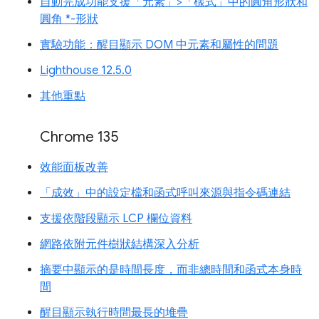
自動完成功能支援「元素」>「樣式」中的圓角形狀和
圓角 *-形狀
實驗功能：醒目顯示 DOM 中元素和屬性的問題
Lighthouse 12.5.0
其他重點
Chrome 135
效能面板改善
「成效」中的設定檔和函式呼叫來源與指令碼連結
支援依階段顯示 LCP 欄位資料
網路依附元件樹狀結構深入分析
摘要中顯示的是時間長度，而非總時間和函式本身時
間
醒目顯示執行時間最長的堆疊