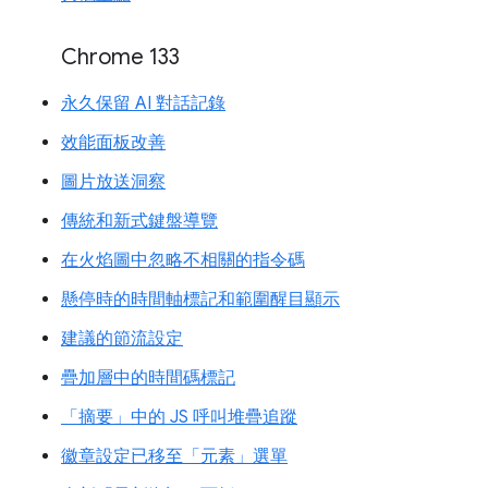
Chrome 133
永久保留 AI 對話記錄
效能面板改善
圖片放送洞察
傳統和新式鍵盤導覽
在火焰圖中忽略不相關的指令碼
懸停時的時間軸標記和範圍醒目顯示
建議的節流設定
疊加層中的時間碼標記
「摘要」中的 JS 呼叫堆疊追蹤
徽章設定已移至「元素」選單