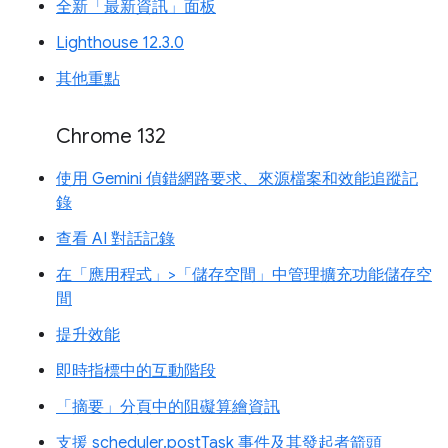
全新「最新資訊」面板
Lighthouse 12.3.0
其他重點
Chrome 132
使用 Gemini 偵錯網路要求、來源檔案和效能追蹤記
錄
查看 AI 對話記錄
在「應用程式」>「儲存空間」中管理擴充功能儲存空
間
提升效能
即時指標中的互動階段
「摘要」分頁中的阻礙算繪資訊
支援 scheduler.postTask 事件及其發起者箭頭