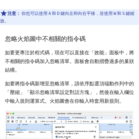
注意：
你也可以使用
和
鍵向左和向右平移，並使用
和
鍵縮
A
D
W
S
放。
忽略火焰圖中不相關的指令碼
如要更專注於程式碼，現在可以直接在「效能」
面板中，將
不相關的指令碼加入忽略清單。面板會自動摺疊過多的巢狀
結構。
如要將指令碼新增至忽略清單，請依序點選頂端動作列中的
「壓縮」
「顯示忽略清單設定對話方塊」，然後在輸入欄位
中輸入規則運算式。火焰圖會在你輸入時套用新規則。