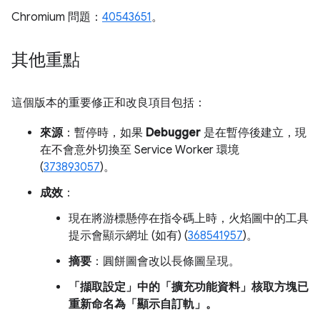
Chromium 問題：
40543651
。
其他重點
這個版本的重要修正和改良項目包括：
來源
：暫停時，如果
Debugger
是在暫停後建立，現
在不會意外切換至 Service Worker 環境
(
373893057
)。
成效
：
現在將游標懸停在指令碼上時，火焰圖中的工具
提示會顯示網址 (如有) (
368541957
)。
摘要
：圓餅圖會改以長條圖呈現。
「擷取設定」中的「擴充功能資料」
核取方塊已
重新命名為「顯示自訂軌」
。