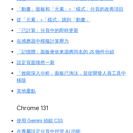
「動畫」面板和「元素」>「樣式」分頁的改善項目
從「元素」>「樣式」跳到「動畫」
「已計算」分頁中的即時更新
在感應器中模擬計算壓力
「記憶體」面板會依來源將同名的 JS 物件分組
設定頁面煥然一新
「效能深入分析」面板已淘汰，並從開發人員工具中
移除
其他重點
Chrome 131
使用 Gemini 偵錯 CSS
在專屬設定分頁中控管 AI 功能