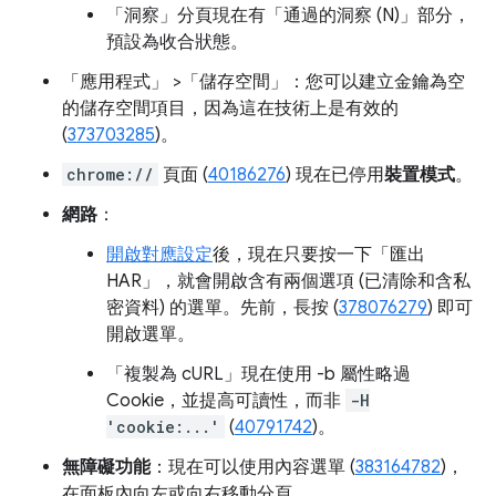
「洞察」
分頁現在有「通過的洞察 (N)」
部分，
預設為收合狀態。
「應用程式」
>「儲存空間」
：您可以建立金鑰為空
的儲存空間項目，因為這在技術上是有效的
(
373703285
)。
chrome://
頁面 (
40186276
) 現在已停用
裝置模式
。
網路
：
開啟對應設定
後，現在只要按一下「匯出
HAR」
，就會開啟含有兩個選項 (已清除和含私
密資料) 的選單。先前，長按 (
378076279
) 即可
開啟選單。
「複製為 cURL」
現在使用 -b 屬性略過
Cookie，並提高可讀性，而非
-H
'cookie:...'
(
40791742
)。
無障礙功能
：現在可以使用內容選單 (
383164782
)，
在面板內向左或向右移動分頁。