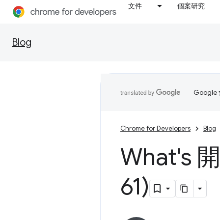
文件
個案研究
Blog
Goog
Chrome for Developers
Blog
What's
61)