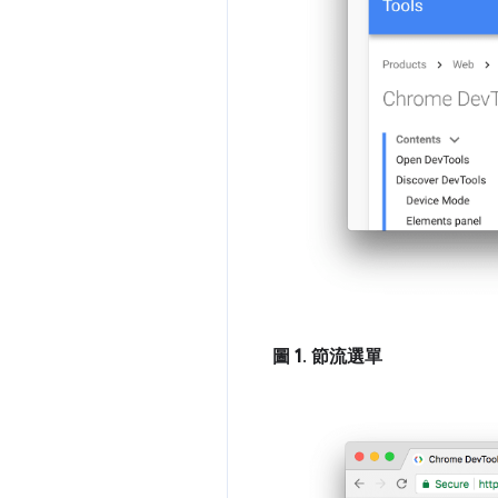
圖 1
.
節流選單