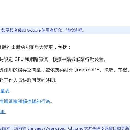
要報名參加 Google 使用者研究，請按
這裡
。
人員工具將推出新功能和重大變更，包括：
時設定 CPU 和網路節流，模擬中階或低階行動裝置。
源使用的儲存空間量，並依技術細分 (IndexedDB、快取、本機
務工作人員快取回應的時間。
計量表
。
滑鼠滾輪和觸控板的行為
。
模組
。
e 版本，請前往
。Chrome 大約每隔 6 週會自動
chrome://version