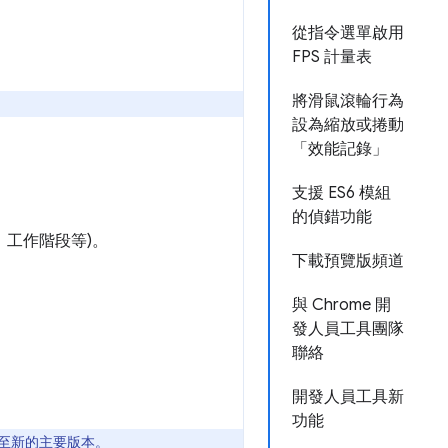
從指令選單啟用
FPS 計量表
將滑鼠滾輪行為
設為縮放或捲動
「效能記錄」
支援 ES6 模組
的偵錯功能
、工作階段等)。
下載預覽版頻道
與 Chrome 開
發人員工具團隊
聯絡
開發人員工具新
功能
更新至新的主要版本。