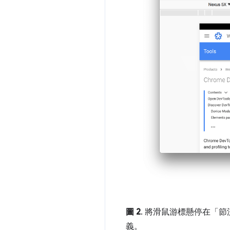
圖 2
. 將滑鼠游標懸停在「節
義。