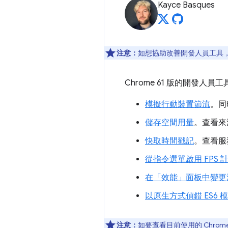
Kayce Basques
注意：
如想協助改善開發人員工具，如
Chrome 61 版的開發
模擬行動裝置節流
。同
儲存空間用量
。查看來
快取時間戳記
。查看服
從指令選單啟用 FPS 
在「效能」面板中變更
以原生方式偵錯 ES6 
注意：
如要查看目前使用的 Chrom