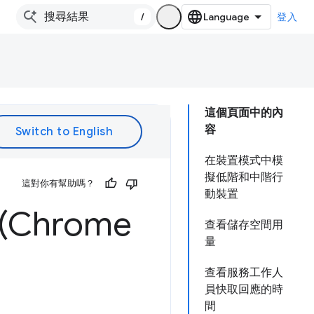
/
登入
這個頁面中的內
容
在裝置模式中模
擬低階和中階行
這對你有幫助嗎？
動裝置
Chrome
查看儲存空間用
量
查看服務工作人
員快取回應的時
間