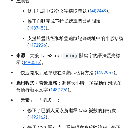
控制台
：
修正訊息中部分文字選取問題 (
1487449
)。
修正自動完成下拉式選單閃爍的問題
(
1487453
)。
支援堆疊路徑和堆疊追蹤記錄網址中的半形括號
(
1473926
)。
來源
：支援 TypeScript
using
關鍵字的語法螢光標
示 (
1490515
)。
「快速開啟」
選單現在會顯示私有方法 (
1492957
)。
應用程式
>
背景服務
：調整大小時，頂端動作列現在
會換行顯示文字 (
1487276
)。
「元素」
>「樣式」
：
修正了已插入元素所繼承 CSS 變數的解析度
(
1492162
)。
停用 CSS 屬性時，系統現在會移除註解，修正