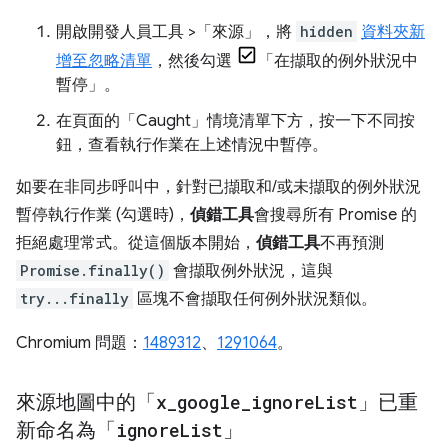
開啟開發人員工具 >「來源」
，將
hidden
資料夾新
增至忽略清單
，然後勾選
「在擷取的例外狀況中
暫停」
。
在頁面的「Caught」情境清單下方，按一下不同按
鈕，查看執行作業在上述情況中暫停。
如要在非同步呼叫中，針對已擷取和/或未擷取的例外狀況
暫停執行作業 (勾選時)，
偵錯工具
會搜尋所有 Promise 的
拒絕處理常式。從這個版本開始，
偵錯工具
不再預測
Promise.finally()
會擷取例外狀況，這與
try...finally
區塊不會擷取任何例外狀況類似。
Chromium 問題：
1489312
、
1291064
。
來源地圖中的「
x
_
google
_
ignore
List
」已重
新命名為「
ignore
List
」