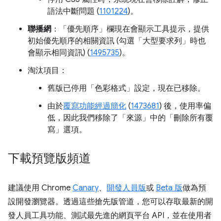
語法中斷問題 (
1101224
)。
聯播網
：「優先順序」
欄現在會顯示工具提示，提供
初始優先順序的相關資訊 (勾選「大型要求列」
時也
會顯示相同資訊) (
1495735
)。
淘汰項目：
舊版已停用「色彩格式」
設定，現在已移除。
由於
覆寫功能經過簡化
(
1473681
) 後，使用率偏
低，因此我們移除了「來源」
中的「刪除所有覆
寫」選項。
下載預覽版頻道
建議使用 Chrome
Canary
、
開發人員版
或
Beta 版
做為預
設開發瀏覽器。透過這些搶先版管道，您可以存取最新的開
發人員工具功能、測試最先進的網頁平台 API，並在使用者