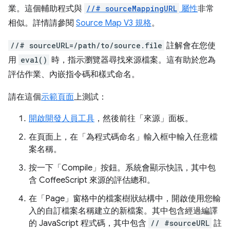
業。這個輔助程式與
//# sourceMappingURL
屬性
非常
相似。詳情請參閱
Source Map V3 規格
。
//# sourceURL=/path/to/source.file
註解會在您使
用
eval()
時，指示瀏覽器尋找來源檔案。這有助於您為
評估作業、內嵌指令碼和樣式命名。
請在這個
示範頁面
上測試：
開啟開發人員工具
，然後前往「來源」
面板。
在頁面上，在「為程式碼命名」
輸入框中輸入任意檔
案名稱。
按一下「Compile」
按鈕。系統會顯示快訊，其中包
含 CoffeeScript 來源的評估總和。
在「Page」
窗格中的檔案樹狀結構中，開啟使用您輸
入的自訂檔案名稱建立的新檔案。其中包含經過編譯
的 JavaScript 程式碼，其中包含
// #sourceURL
註