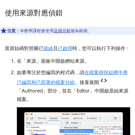
使用來源對應偵錯
注意：
本教學課程會使用
這個示範
做為範例。
當原始碼對照圖已
就緒
且
已啟用
時，您可以執行下列操作：
在「來源」
面板中
開啟網站來源。
如要專注於您編寫的程式碼，請
在檔案樹狀結構中將
已編寫和已部署的檔案分組
。接著展開
「Authored」
部分，並在「Editor」
中開啟原始來源
檔案。