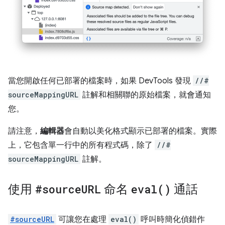
當您開啟任何已部署的檔案時，如果 DevTools 發現
//#
sourceMappingURL
註解和相關聯的原始檔案，就會通知
您。
請注意，
編輯器
會自動以美化格式顯示已部署的檔案。實際
上，它包含單一行中的所有程式碼，除了
//#
sourceMappingURL
註解。
使用
#source
URL
命名
eval(
)
通話
#sourceURL
可讓您在處理
eval()
呼叫時簡化偵錯作