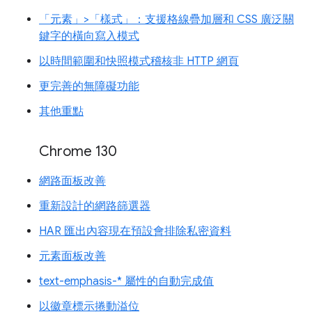
「元素」>「樣式」：支援格線疊加層和 CSS 廣泛關
鍵字的橫向寫入模式
以時間範圍和快照模式稽核非 HTTP 網頁
更完善的無障礙功能
其他重點
Chrome 130
網路面板改善
重新設計的網路篩選器
HAR 匯出內容現在預設會排除私密資料
元素面板改善
text-emphasis-* 屬性的自動完成值
以徽章標示捲動溢位