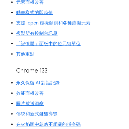
元素面板改善
動畫樣式的即時值
支援 :open 虛擬類別和各種虛擬元素
複製所有控制台訊息
「記憶體」面板中的位元組單位
其他重點
Chrome 133
永久保留 AI 對話記錄
效能面板改善
圖片放送洞察
傳統和新式鍵盤導覽
在火焰圖中忽略不相關的指令碼