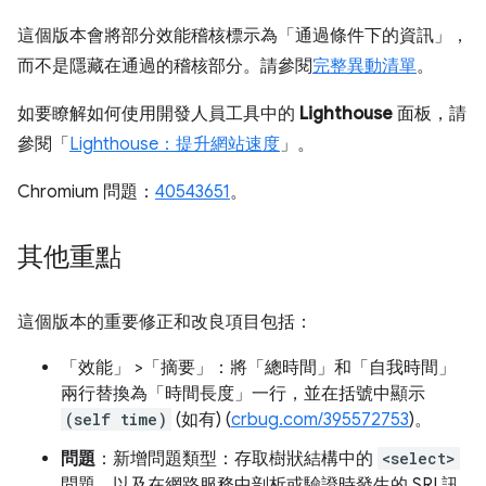
這個版本會將部分效能稽核標示為「通過條件下的資訊」，
而不是隱藏在通過的稽核部分。請參閱
完整異動清單
。
如要瞭解如何使用開發人員工具中的
Lighthouse
面板，請
參閱「
Lighthouse：提升網站速度
」。
Chromium 問題：
40543651
。
其他重點
這個版本的重要修正和改良項目包括：
「效能」
>「摘要」
：將「總時間」
和「自我時間」
兩行替換為「時間長度」
一行，並在括號中顯示
(self time)
(如有) (
crbug.com/395572753
)。
問題
：新增問題類型：存取樹狀結構中的
<select>
問題，以及在網路服務中剖析或驗證時發生的 SRI 訊