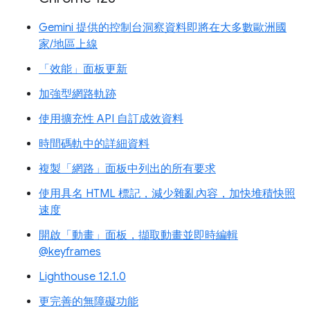
Gemini 提供的控制台洞察資料即將在大多數歐洲國
家/地區上線
「效能」面板更新
加強型網路軌跡
使用擴充性 API 自訂成效資料
時間碼軌中的詳細資料
複製「網路」面板中列出的所有要求
使用具名 HTML 標記，減少雜亂內容，加快堆積快照
速度
開啟「動畫」面板，擷取動畫並即時編輯
@keyframes
Lighthouse 12.1.0
更完善的無障礙功能