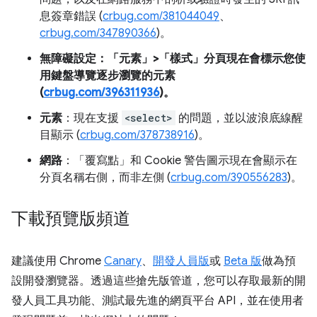
息簽章錯誤 (
crbug.com/381044049
、
crbug.com/347890366
)。
無障礙設定
：「元素」>「樣式」分頁現在會標示您使
用鍵盤導覽逐步瀏覽的元素
(
crbug.com/396311936
)。
元素
：現在支援
<select>
的問題，並以波浪底線醒
目顯示 (
crbug.com/378738916
)。
網路
：「覆寫點」和 Cookie 警告圖示現在會顯示在
分頁名稱右側，而非左側 (
crbug.com/390556283
)。
下載預覽版頻道
建議使用 Chrome
Canary
、
開發人員版
或
Beta 版
做為預
設開發瀏覽器。透過這些搶先版管道，您可以存取最新的開
發人員工具功能、測試最先進的網頁平台 API，並在使用者