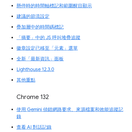
懸停時的時間軸標記和範圍醒目顯示
建議的節流設定
疊加層中的時間碼標記
「摘要」中的 JS 呼叫堆疊追蹤
徽章設定已移至「元素」選單
全新「最新資訊」面板
Lighthouse 12.3.0
其他重點
Chrome 132
使用 Gemini 偵錯網路要求、來源檔案和效能追蹤記
錄
查看 AI 對話記錄