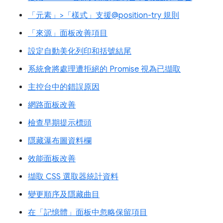
「元素」>「樣式」支援@position-try 規則
「來源」面板改善項目
設定自動美化列印和括號結尾
系統會將處理遭拒絕的 Promise 視為已擷取
主控台中的錯誤原因
網路面板改善
檢查早期提示標頭
隱藏瀑布圖資料欄
效能面板改善
擷取 CSS 選取器統計資料
變更順序及隱藏曲目
在「記憶體」面板中忽略保留項目