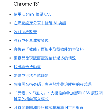
Chrome 131
使用 Gemini 偵錯 CSS
在專屬設定分頁中控管 AI 功能
效能面板改善
註解並分享成效發現
直接在「效能」面板中取得效能洞察資料
更容易發現版面配置偏移過多的情況
找出非合成動畫
硬體並行移至感應器
忽略匿名指令碼，專注於堆疊追蹤中的程式碼
「元素」>「樣式」：支援格線疊加層和 CSS 廣泛關
鍵字的橫向寫入模式
以時間範圍和快照模式稽核非 HTTP 網頁