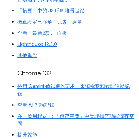
「摘要」中的 JS 呼叫堆疊追蹤
徽章設定已移至「元素」選單
全新「最新資訊」面板
Lighthouse 12.3.0
其他重點
Chrome 132
使用 Gemini 偵錯網路要求、來源檔案和效能追蹤記
錄
查看 AI 對話記錄
在「應用程式」>「儲存空間」中管理擴充功能儲存空
間
提升效能