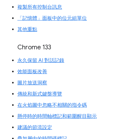
複製所有控制台訊息
「記憶體」面板中的位元組單位
其他重點
Chrome 133
永久保留 AI 對話記錄
效能面板改善
圖片放送洞察
傳統和新式鍵盤導覽
在火焰圖中忽略不相關的指令碼
懸停時的時間軸標記和範圍醒目顯示
建議的節流設定
疊加層中的時間碼標記