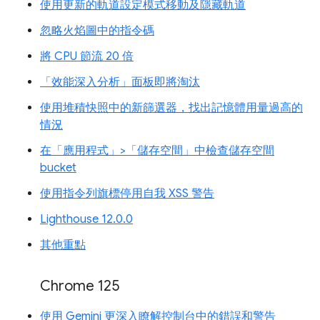
使用更新的軌道設定模式移動及隱藏軌道
忽略火焰圖中的指令碼
將 CPU 節流 20 倍
「效能深入分析」面板即將淘汰
使用堆積快照中的新篩選器，找出記憶體用量過高的
情況
在「應用程式」>「儲存空間」中檢查儲存空間
bucket
使用指令列旗標停用自我 XSS 警告
Lighthouse 12.0.0
其他重點
Chrome 125
使用 Gemini 更深入瞭解控制台中的錯誤和警告