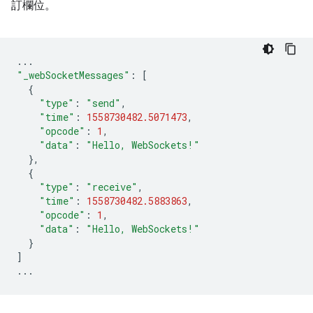
訂欄位。
...
"_webSocketMessages"
:
[
{
"type"
:
"send"
,
"time"
:
1558730482.5071473
,
"opcode"
:
1
,
"data"
:
"Hello, WebSockets!"
},
{
"type"
:
"receive"
,
"time"
:
1558730482.5883863
,
"opcode"
:
1
,
"data"
:
"Hello, WebSockets!"
}
]
...