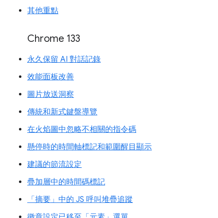
其他重點
Chrome 133
永久保留 AI 對話記錄
效能面板改善
圖片放送洞察
傳統和新式鍵盤導覽
在火焰圖中忽略不相關的指令碼
懸停時的時間軸標記和範圍醒目顯示
建議的節流設定
疊加層中的時間碼標記
「摘要」中的 JS 呼叫堆疊追蹤
徽章設定已移至「元素」選單