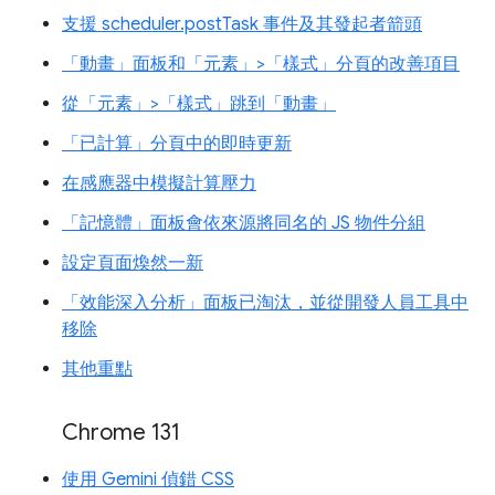
支援 scheduler.postTask 事件及其發起者箭頭
「動畫」面板和「元素」>「樣式」分頁的改善項目
從「元素」>「樣式」跳到「動畫」
「已計算」分頁中的即時更新
在感應器中模擬計算壓力
「記憶體」面板會依來源將同名的 JS 物件分組
設定頁面煥然一新
「效能深入分析」面板已淘汰，並從開發人員工具中
移除
其他重點
Chrome 131
使用 Gemini 偵錯 CSS