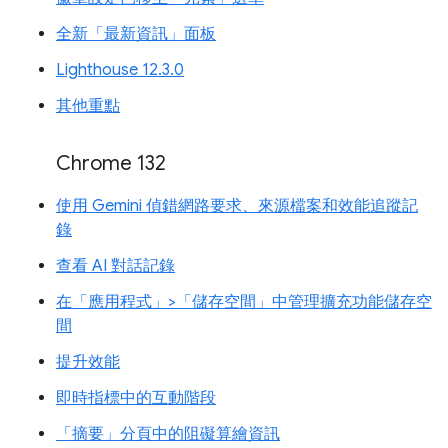
全新「最新資訊」面板
Lighthouse 12.3.0
其他重點
Chrome 132
使用 Gemini 偵錯網路要求、來源檔案和效能追蹤記
錄
查看 AI 對話記錄
在「應用程式」>「儲存空間」中管理擴充功能儲存空
間
提升效能
即時指標中的互動階段
「摘要」分頁中的阻礙算繪資訊