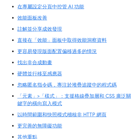
在專屬設定分頁中控管 AI 功能
效能面板改善
註解並分享成效發現
直接在「效能」面板中取得效能洞察資料
更容易發現版面配置偏移過多的情況
找出非合成動畫
硬體並行移至感應器
忽略匿名指令碼，專注於堆疊追蹤中的程式碼
「元素」>「樣式」：支援格線疊加層和 CSS 廣泛關
鍵字的橫向寫入模式
以時間範圍和快照模式稽核非 HTTP 網頁
更完善的無障礙功能
其他重點