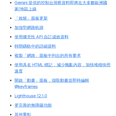
Gemini 提供的控制台洞察資料即將在大多數歐洲國
家/地區上線
「效能」面板更新
加強型網路軌跡
使用擴充性 API 自訂成效資料
時間碼軌中的詳細資料
複製「網路」面板中列出的所有要求
使用具名 HTML 標記，減少雜亂內容，加快堆積快照
速度
開啟「動畫」面板，擷取動畫並即時編輯
@keyframes
Lighthouse 12.1.0
更完善的無障礙功能
其他重點