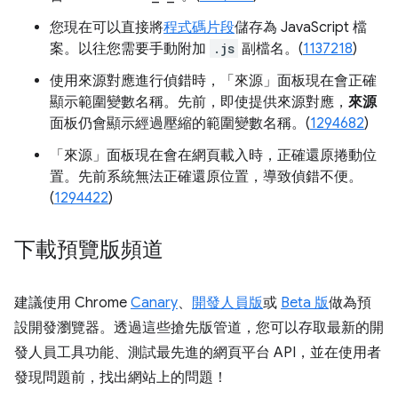
您現在可以直接將
程式碼片段
儲存為 JavaScript 檔
案。以往您需要手動附加
.js
副檔名。(
1137218
)
使用來源對應進行偵錯時，「來源」
面板現在會正確
顯示範圍變數名稱。先前，即使提供來源對應，
來源
面板仍會顯示經過壓縮的範圍變數名稱。(
1294682
)
「來源」
面板現在會在網頁載入時，正確還原捲動位
置。先前系統無法正確還原位置，導致偵錯不便。
(
1294422
)
下載預覽版頻道
建議使用 Chrome
Canary
、
開發人員版
或
Beta 版
做為預
設開發瀏覽器。透過這些搶先版管道，您可以存取最新的開
發人員工具功能、測試最先進的網頁平台 API，並在使用者
發現問題前，找出網站上的問題！