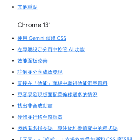
其他重點
Chrome 131
使用 Gemini 偵錯 CSS
在專屬設定分頁中控管 AI 功能
效能面板改善
註解並分享成效發現
直接在「效能」面板中取得效能洞察資料
更容易發現版面配置偏移過多的情況
找出非合成動畫
硬體並行移至感應器
忽略匿名指令碼，專注於堆疊追蹤中的程式碼
「元素」>「樣式」：支援格線疊加層和 CSS 廣泛關