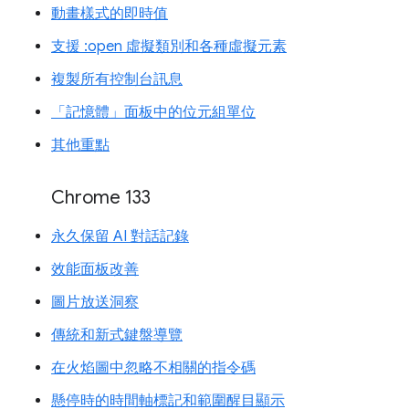
動畫樣式的即時值
支援 :open 虛擬類別和各種虛擬元素
複製所有控制台訊息
「記憶體」面板中的位元組單位
其他重點
Chrome 133
永久保留 AI 對話記錄
效能面板改善
圖片放送洞察
傳統和新式鍵盤導覽
在火焰圖中忽略不相關的指令碼
懸停時的時間軸標記和範圍醒目顯示