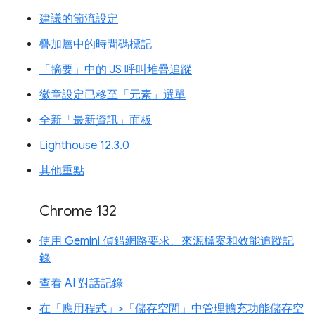
建議的節流設定
疊加層中的時間碼標記
「摘要」中的 JS 呼叫堆疊追蹤
徽章設定已移至「元素」選單
全新「最新資訊」面板
Lighthouse 12.3.0
其他重點
Chrome 132
使用 Gemini 偵錯網路要求、來源檔案和效能追蹤記
錄
查看 AI 對話記錄
在「應用程式」>「儲存空間」中管理擴充功能儲存空