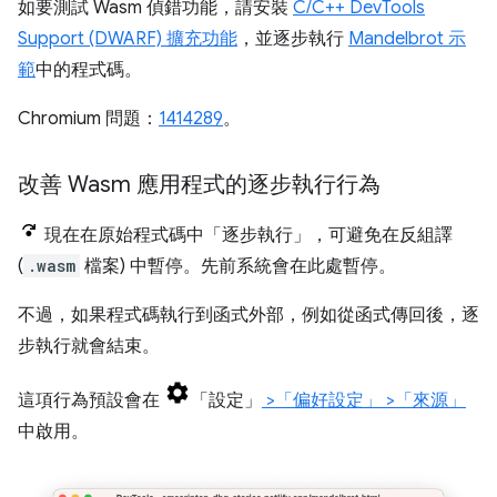
如要測試 Wasm 偵錯功能，請安裝
C/C++ DevTools
Support (DWARF) 擴充功能
，並逐步執行
Mandelbrot 示
範
中的程式碼。
Chromium 問題：
1414289
。
改善 Wasm 應用程式的逐步執行行為
現在在原始程式碼中「逐步執行」
，可避免在反組譯
(
.wasm
檔案) 中暫停。先前系統會在此處暫停。
不過，如果程式碼執行到函式外部，例如從函式傳回後，逐
步執行就會結束。
這項行為預設會在
「設定」
>「偏好設定」
>「來源」
中啟用。