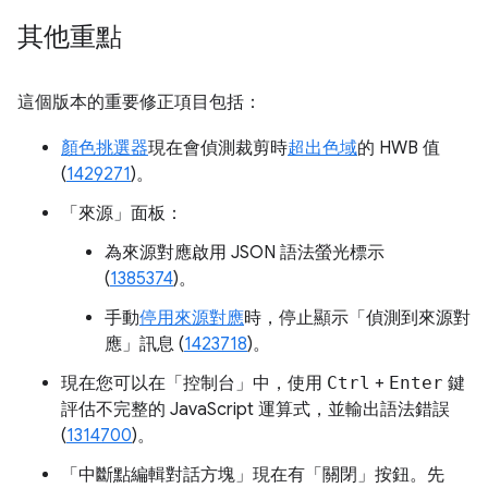
其他重點
這個版本的重要修正項目包括：
顏色挑選器
現在會偵測裁剪時
超出色域
的 HWB 值
(
1429271
)。
「來源」
面板：
為來源對應啟用 JSON 語法螢光標示
(
1385374
)。
手動
停用來源對應
時，停止顯示「偵測到來源對
應」訊息 (
1423718
)。
現在您可以在「控制台」
中，使用
Ctrl
+
Enter
鍵
評估不完整的 JavaScript 運算式，並輸出語法錯誤
(
1314700
)。
「中斷點編輯對話方塊」
現在有「關閉」按鈕。先