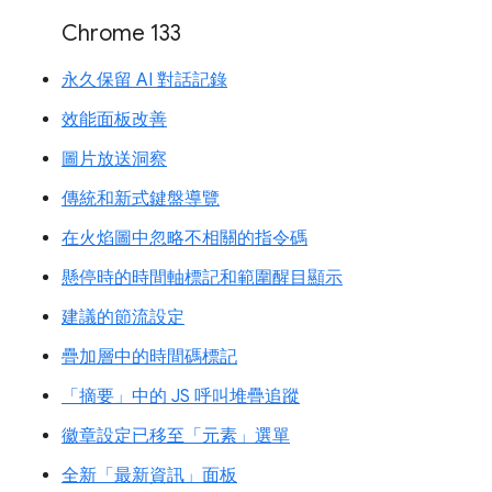
Chrome 133
永久保留 AI 對話記錄
效能面板改善
圖片放送洞察
傳統和新式鍵盤導覽
在火焰圖中忽略不相關的指令碼
懸停時的時間軸標記和範圍醒目顯示
建議的節流設定
疊加層中的時間碼標記
「摘要」中的 JS 呼叫堆疊追蹤
徽章設定已移至「元素」選單
全新「最新資訊」面板