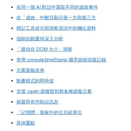
在同一個 AI 對話中選取不同的成效事件
在「成效」中醒目顯示第一方和第三方
標記工具提示和洞察資訊中的欄位資料
強制自動重排深入分析
「最佳化 DOM 大小」洞察
使用 console.timeStamp 擴充效能追蹤記錄
元素面板改善
動畫樣式的即時值
支援 :open 虛擬類別和各種虛擬元素
複製所有控制台訊息
「記憶體」面板中的位元組單位
其他重點