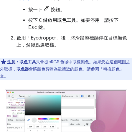
按一下
按鈕。
按下
C
鍵啟用
取色工具
。如要停用，請按下
Esc
鍵。
啟用「Eyedropper」
後，將滑鼠游標懸停在目標顏色
上，然後點選取樣。
注意：
取色工具
只會從 sRGB 色域中取樣顏色。如果您在這個範圍之
外取樣，
取色器
會將顏色剪輯為最接近的顏色。請參閱「
轉換顏色
」一
文。