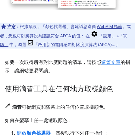
注意：
根據預設，「顏色挑選器」
會建議您遵循
WebAIM 指南
。或
者，您也可以將其設為建議符合
APCA
的值： 在
「設定」
>「實
驗」
中，勾選
「啟用新的進階感知對比度演算法 (APCA)...」
如要一次取得所有對比度問題的清單，請按照
這篇文章
的指
示，讓網站更易閱讀。
使用滴管工具在任何地方取樣顏色
滴管
可從網頁和螢幕上的任何位置取樣顏色。
如何在螢幕上任一處選取顏色：
開啟
顏色挑選器
，然後執行下列任一操作：