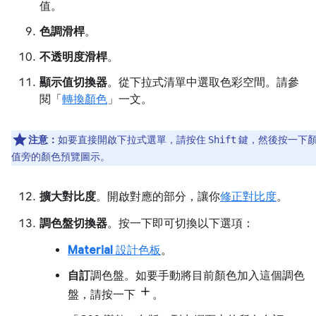
值。
色調滑桿
。
不透明度滑桿
。
顯示值切換器
。從下拉式清單中選取色彩空間。請參
閱「
轉換顏色
」一文。
注意：
如要直接開啟下拉式選單，請按住
鍵，然後按一下
Shift
值旁的顏色預覽圖示。
擴大對比度
。開啟對應的部分，讓你
修正對比度
。
調色盤切換器
。按一下即可切換以下選項：
Material
設計色板
。
自訂
調色盤。如要手動將目前顏色加入這個調色
盤，請按一下
。