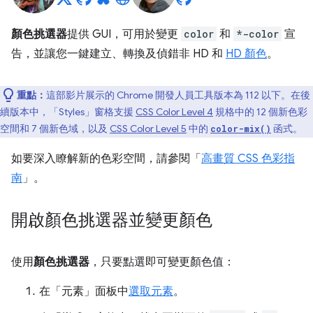
顏色挑選器
提供 GUI，可用於變更
color
和
*-color
宣
告，並讓您一鍵建立、轉換及偵錯非 HD 和
HD 顏色
。
重點：
這部影片展示的 Chrome 開發人員工具版本為 112 以下。在後
續版本中，「Styles」
窗格支援
CSS Color Level 4
規格中的 12 個新色彩
空間和 7 個新色域，以及
CSS Color Level 5
中的
函式。
color-mix()
如要深入瞭解新的色彩空間，請參閱「
高畫質 CSS 色彩指
南
」。
開啟顏色挑選器並變更顏色
使用
顏色挑選器
，只要點選即可變更顏色值：
在「元素」
面板中
選取元素
。