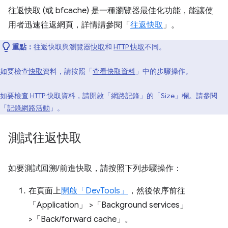
往返快取 (或 bfcache) 是一種瀏覽器最佳化功能，能讓使
用者迅速往返網頁，詳情請參閱「
往返快取
」。
重點：
往返快取與瀏覽器
快取
和
HTTP 快取
不同。
如要檢查
快取
資料，請按照「
查看快取資料
」中的步驟操作。
如要檢查
HTTP 快取
資料，請開啟「網路記錄」
的「Size」
欄。請參閱
「
記錄網路活動
」。
測試往返快取
如要測試回溯/前進快取，請按照下列步驟操作：
在頁面上
開啟「DevTools」
，然後依序前往
「Application」
>「Background services」
>「Back/forward cache」
。