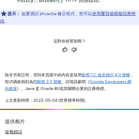
Policy: unload=()
HTTP 回應標頭。
提示：
如要測試 bfcache 修正程式，您可以
使用覆寫值模擬回應標
頭
。
這對你有幫助嗎？
除非另有註明，否則本頁面中的內容是採用
創用 CC 姓名標示 4.0 授權
，
程式碼範例則為
阿帕契 2.0 授權
。詳情請參閱《
Google Developers 網
站政策
》。Java 是 Oracle 和/或其關聯企業的註冊商標。
上次更新時間：2022-05-04 (世界標準時間)。
提供相片
提報錯誤