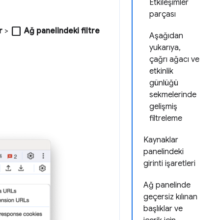
Etkileşimler
parçası
check_box_outline_blank
r
>
Ağ panelindeki filtre
Aşağıdan
yukarıya,
çağrı ağacı ve
etkinlik
günlüğü
sekmelerinde
gelişmiş
filtreleme
Kaynaklar
panelindeki
girinti işaretleri
Ağ panelinde
geçersiz kılınan
başlıklar ve