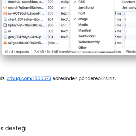
nizi
crbug.com/1500573
adresinden gönderebilirsiniz.
es
desteği