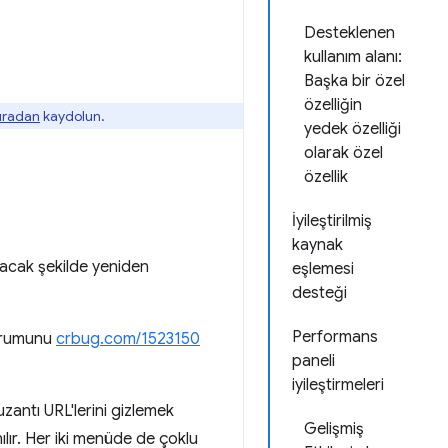
Desteklenen
kullanım alanı:
Başka bir özel
özelliğin
buradan
kaydolun.
yedek özelliği
olarak özel
özellik
İyileştirilmiş
kaynak
acak şekilde yeniden
eşlemesi
desteği
Performans
durumunu
crbug.com/1523150
paneli
iyileştirmeleri
 uzantı URL'lerini gizlemek
Gelişmiş
ılır. Her iki menüde de çoklu