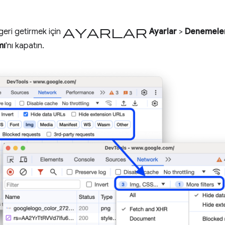
ayarlar
geri getirmek için
Ayarlar
>
Denemele
mı
'nı kapatın.