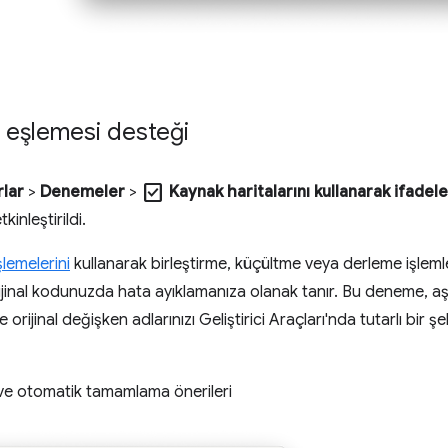
ak eşlemesi desteği
check_box
rlar
>
Denemeler
>
Kaynak haritalarını kullanarak ifadel
kinleştirildi.
lemelerini
kullanarak birleştirme, küçültme veya derleme işleml
ijinal kodunuzda hata ayıklamanıza olanak tanır. Bu deneme, aş
 orijinal değişken adlarınızı Geliştirici Araçları'nda tutarlı bir
r ve otomatik tamamlama önerileri