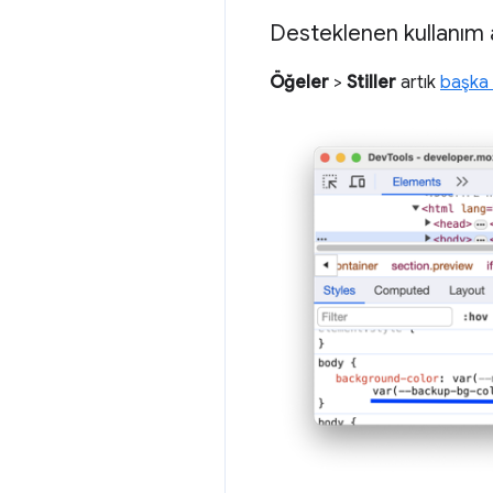
Desteklenen kullanım al
Öğeler
>
Stiller
artık
başka b