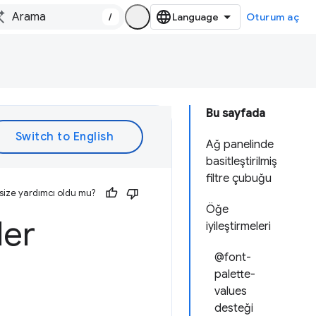
/
Oturum aç
Bu sayfada
Ağ panelinde
basitleştirilmiş
filtre çubuğu
size yardımcı oldu mu?
Öğe
ler
iyileştirmeleri
@font-
palette-
values
desteği