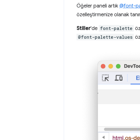
Öğeler paneli artık
@font-pa
özelleştirmenize olanak tanır
Stiller
'de
font-palette
öz
@font-palette-values
öz