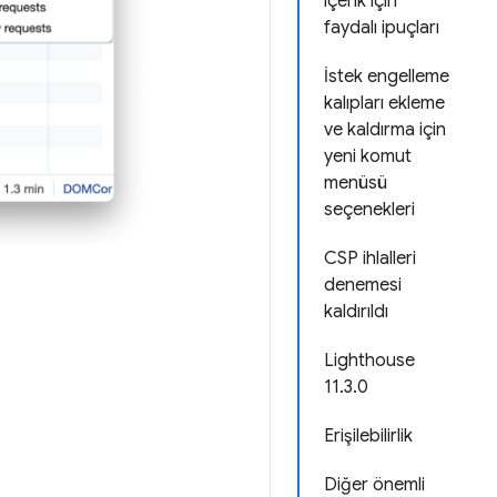
içerik için
faydalı ipuçları
İstek engelleme
kalıpları ekleme
ve kaldırma için
yeni komut
menüsü
seçenekleri
CSP ihlalleri
denemesi
kaldırıldı
Lighthouse
11.3.0
Erişilebilirlik
Diğer önemli