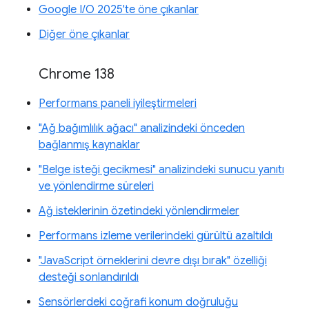
Google I/O 2025'te öne çıkanlar
Diğer öne çıkanlar
Chrome 138
Performans paneli iyileştirmeleri
"Ağ bağımlılık ağacı" analizindeki önceden
bağlanmış kaynaklar
"Belge isteği gecikmesi" analizindeki sunucu yanıtı
ve yönlendirme süreleri
Ağ isteklerinin özetindeki yönlendirmeler
Performans izleme verilerindeki gürültü azaltıldı
"JavaScript örneklerini devre dışı bırak" özelliği
desteği sonlandırıldı
Sensörlerdeki coğrafi konum doğruluğu