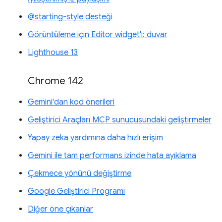
@starting-style desteği
Görüntüleme için Editor widget'ı: duvar
Lighthouse 13
Chrome 142
Gemini'dan kod önerileri
Geliştirici Araçları MCP sunucusundaki geliştirmeler
Yapay zeka yardımına daha hızlı erişim
Gemini ile tam performans izinde hata ayıklama
Çekmece yönünü değiştirme
Google Geliştirici Programı
Diğer öne çıkanlar