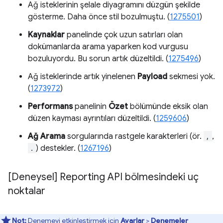
Ağ isteklerinin şelale diyagramını düzgün şekilde
gösterme. Daha önce stil bozulmuştu. (
1275501
)
Kaynaklar
panelinde çok uzun satırları olan
dokümanlarda arama yaparken kod vurgusu
bozuluyordu. Bu sorun artık düzeltildi. (
1275496
)
Ağ isteklerinde artık yinelenen
Payload
sekmesi yok.
(
1273972
)
Performans
panelinin
Özet
bölümünde eksik olan
düzen kayması ayrıntıları düzeltildi. (
1259606
)
Ağ Arama
sorgularında rastgele karakterleri (ör.
,
,
.
) destekler. (
1267196
)
[Deneysel] Reporting API bölmesindeki uç
noktalar
Not:
Denemeyi etkinleştirmek için
Ayarlar
>
Denemeler