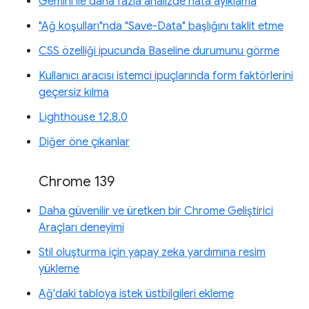
Gemini ile daha fazla analizde hata ayıklama
"Ağ koşulları"nda "Save-Data" başlığını taklit etme
CSS özelliği ipucunda Baseline durumunu görme
Kullanıcı aracısı istemci ipuçlarında form faktörlerini
geçersiz kılma
Lighthouse 12.8.0
Diğer öne çıkanlar
Chrome 139
Daha güvenilir ve üretken bir Chrome Geliştirici
Araçları deneyimi
Stil oluşturma için yapay zeka yardımına resim
yükleme
Ağ'daki tabloya istek üstbilgileri ekleme