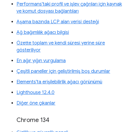
Performans'taki profil ve işlev çağrıları için kaynak
ve komut dosyası bağlantıları
Aşama bazında LCP alan verisi desteği
Ağ bağımlılık ağacı bilgisi
Özette toplam ve kendi süresi yerine süre
gösteriliyor
En ağır yığın vurgulama
Çeşitli paneller için geliştirilmiş boş durumlar
Elements'ta erişilebilirlik ağacı görünümü
Lighthouse 12.4.0
Diğer öne çıkanlar
Chrome 134