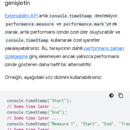
genişletin
Extensibility API
artık
console.timeStamp
destekliyor.
performance.measure
ve
performance.mark
'ye ek
olarak, artık performans izinde özel izler oluşturabilir ve
console.timeStamp
kullanarak özel işaretler
yakalayabilirsiniz. Bu, tarayıcının dahili
performans zaman
çizelgesine
giriş eklemeyen ancak yalnızca performans
izinde gösteren daha hafif bir alternatiftir.
Örneğin, aşağıdaki söz dizimini kullanabilirsiniz:
console
.
timeStamp
(
"Start"
);
// Some time later ...
console
.
timeStamp
(
"End"
);
// Some time later ...
console
.
timeStamp
(
"Measure 1"
,
"Start"
,
"End"
,
"Tra
// Some time later ...