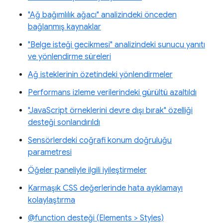
"Ağ bağımlılık ağacı" analizindeki önceden
bağlanmış kaynaklar
"Belge isteği gecikmesi" analizindeki sunucu yanıtı
ve yönlendirme süreleri
Ağ isteklerinin özetindeki yönlendirmeler
Performans izleme verilerindeki gürültü azaltıldı
"JavaScript örneklerini devre dışı bırak" özelliği
desteği sonlandırıldı
Sensörlerdeki coğrafi konum doğruluğu
parametresi
Öğeler paneliyle ilgili iyileştirmeler
Karmaşık CSS değerlerinde hata ayıklamayı
kolaylaştırma
@function desteği (Elements > Styles)