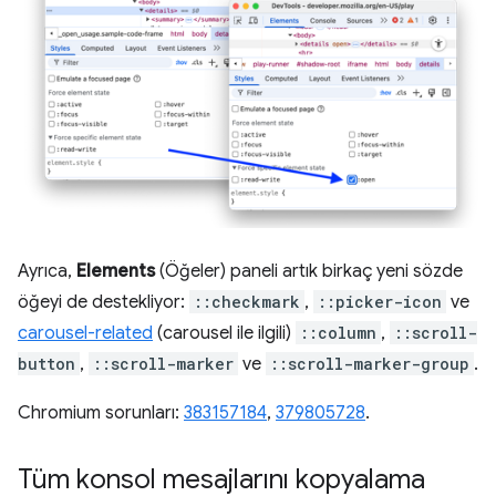
Ayrıca,
Elements
(Öğeler) paneli artık birkaç yeni sözde
öğeyi de destekliyor:
::checkmark
,
::picker-icon
ve
carousel-related
(carousel ile ilgili)
::column
,
::scroll-
button
,
::scroll-marker
ve
::scroll-marker-group
.
Chromium sorunları:
383157184
,
379805728
.
Tüm konsol mesajlarını kopyalama