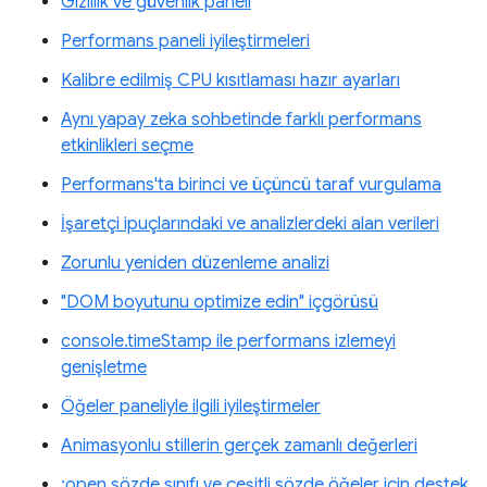
Gizlilik ve güvenlik paneli
Performans paneli iyileştirmeleri
Kalibre edilmiş CPU kısıtlaması hazır ayarları
Aynı yapay zeka sohbetinde farklı performans
etkinlikleri seçme
Performans'ta birinci ve üçüncü taraf vurgulama
İşaretçi ipuçlarındaki ve analizlerdeki alan verileri
Zorunlu yeniden düzenleme analizi
"DOM boyutunu optimize edin" içgörüsü
console.timeStamp ile performans izlemeyi
genişletme
Öğeler paneliyle ilgili iyileştirmeler
Animasyonlu stillerin gerçek zamanlı değerleri
:open sözde sınıfı ve çeşitli sözde öğeler için destek