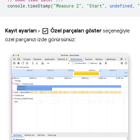
console
.
timeStamp
(
"Measure 2"
,
"Start"
,
undefined
,
"
check_box
Kayıt ayarları
>
Özel parçaları göster
seçeneğiyle
özel parçanızı izde görürsünüz: