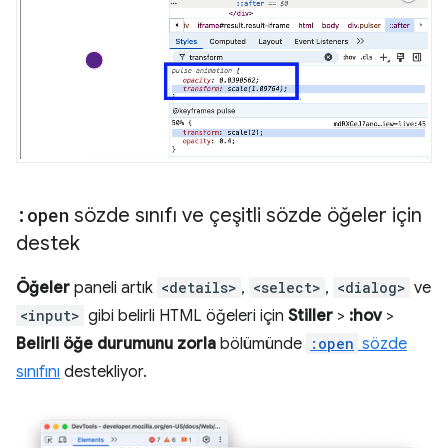
:open
sözde sınıfı ve çeşitli sözde öğeler için
destek
Öğeler
paneli artık
<details>
,
<select>
,
<dialog>
ve
<input>
gibi belirli HTML öğeleri için
Stiller
>
:hov
>
Belirli öğe durumunu zorla
bölümünde
:open
sözde
sınıfını
destekliyor.