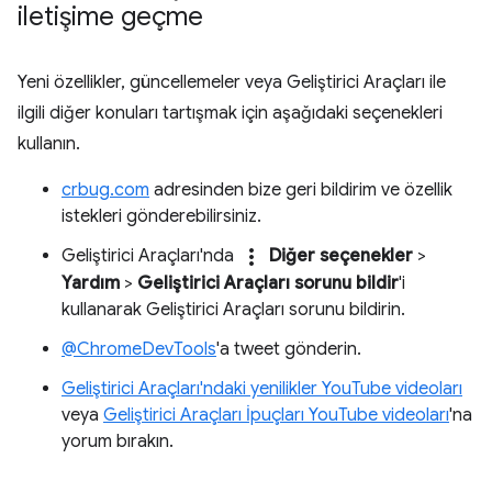
iletişime geçme
Yeni özellikler, güncellemeler veya Geliştirici Araçları ile
ilgili diğer konuları tartışmak için aşağıdaki seçenekleri
kullanın.
crbug.com
adresinden bize geri bildirim ve özellik
istekleri gönderebilirsiniz.
more_vert
Geliştirici Araçları'nda
Diğer seçenekler
>
Yardım
>
Geliştirici Araçları sorunu bildir
'i
kullanarak Geliştirici Araçları sorunu bildirin.
@ChromeDevTools
'a tweet gönderin.
Geliştirici Araçları'ndaki yenilikler YouTube videoları
veya
Geliştirici Araçları İpuçları YouTube videoları
'na
yorum bırakın.