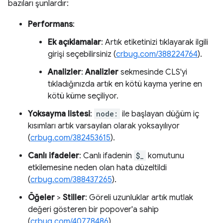
bazıları şunlardır:
Performans
:
Ek açıklamalar
: Artık etiketinizi tıklayarak ilgili
girişi seçebilirsiniz (
crbug.com/388224764
).
Analizler
:
Analizler
sekmesinde CLS'yi
tıkladığınızda artık en kötü kayma yerine en
kötü küme seçiliyor.
Yoksayma listesi
:
node:
ile başlayan düğüm iç
kısımları artık varsayılan olarak yoksayılıyor
(
crbug.com/382453615
).
Canlı ifadeler
: Canlı ifadenin
$_
komutunu
etkilemesine neden olan hata düzeltildi
(
crbug.com/388437265
).
Öğeler
>
Stiller
: Göreli uzunluklar artık mutlak
değeri gösteren bir popover'a sahip
(
crbug.com/40778486
).