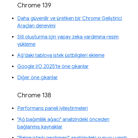
Chrome 139
Daha güvenilir ve üretken bir Chrome Geliştirici
Araçları deneyimi
Stil oluşturma için yapay zeka yardımına resim
yükleme
Ağ'daki tabloya istek üstbilgileri ekleme
Google I/O 2025'te öne çıkanlar
Diğer öne çıkanlar
Chrome 138
Performans paneli iyileştirmeleri
"Ağ bağımlılık ağacı" analizindeki önceden
bağlanmış kaynaklar
"Belge isteği gecikmesi" analizindeki sunucu yanıtı