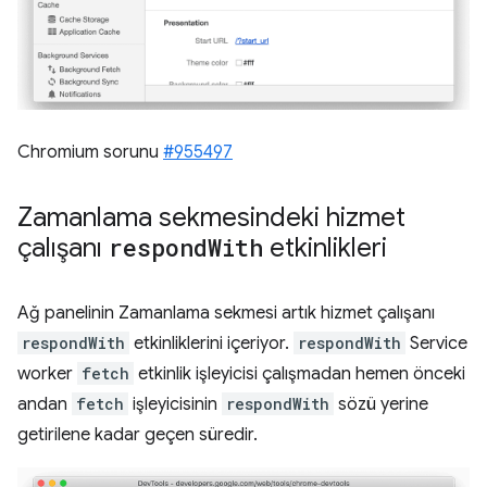
Chromium sorunu
#955497
Zamanlama sekmesindeki hizmet
çalışanı
respond
With
etkinlikleri
Ağ panelinin Zamanlama sekmesi artık hizmet çalışanı
respondWith
etkinliklerini içeriyor.
respondWith
Service
worker
fetch
etkinlik işleyicisi çalışmadan hemen önceki
andan
fetch
işleyicisinin
respondWith
sözü yerine
getirilene kadar geçen süredir.