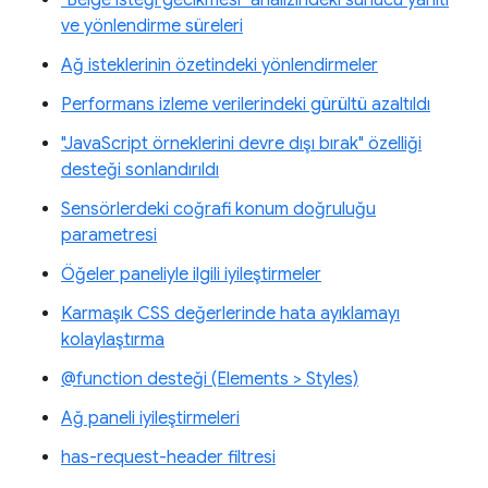
ve yönlendirme süreleri
Ağ isteklerinin özetindeki yönlendirmeler
Performans izleme verilerindeki gürültü azaltıldı
"JavaScript örneklerini devre dışı bırak" özelliği
desteği sonlandırıldı
Sensörlerdeki coğrafi konum doğruluğu
parametresi
Öğeler paneliyle ilgili iyileştirmeler
Karmaşık CSS değerlerinde hata ayıklamayı
kolaylaştırma
@function desteği (Elements > Styles)
Ağ paneli iyileştirmeleri
has-request-header filtresi