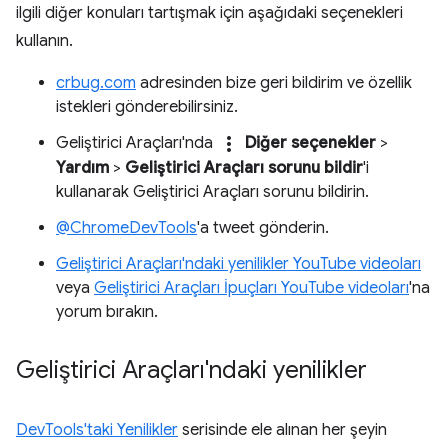
ilgili diğer konuları tartışmak için aşağıdaki seçenekleri
kullanın.
crbug.com
adresinden bize geri bildirim ve özellik
istekleri gönderebilirsiniz.
more_vert
Geliştirici Araçları'nda
Diğer seçenekler
>
Yardım
>
Geliştirici Araçları sorunu bildir
'i
kullanarak Geliştirici Araçları sorunu bildirin.
@ChromeDevTools
'a tweet gönderin.
Geliştirici Araçları'ndaki yenilikler YouTube videoları
veya
Geliştirici Araçları İpuçları YouTube videoları
'na
yorum bırakın.
Geliştirici Araçları'ndaki yenilikler
DevTools'taki Yenilikler
serisinde ele alınan her şeyin