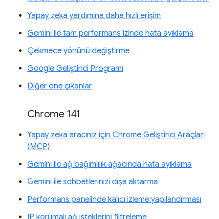
Yapay zeka yardımına daha hızlı erişim
Gemini ile tam performans izinde hata ayıklama
Çekmece yönünü değiştirme
Google Geliştirici Programı
Diğer öne çıkanlar
Chrome 141
Yapay zeka aracınız için Chrome Geliştirici Araçları
(MCP)
Gemini ile ağ bağımlılık ağacında hata ayıklama
Gemini ile sohbetlerinizi dışa aktarma
Performans panelinde kalıcı izleme yapılandırması
IP korumalı ağ isteklerini filtreleme