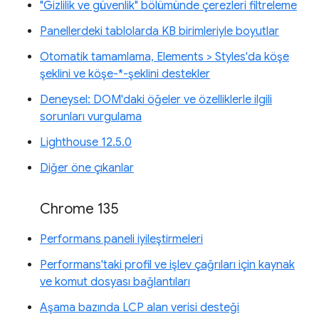
"Gizlilik ve güvenlik" bölümünde çerezleri filtreleme
Panellerdeki tablolarda KB birimleriyle boyutlar
Otomatik tamamlama, Elements > Styles'da köşe
şeklini ve köşe-*-şeklini destekler
Deneysel: DOM'daki öğeler ve özelliklerle ilgili
sorunları vurgulama
Lighthouse 12.5.0
Diğer öne çıkanlar
Chrome 135
Performans paneli iyileştirmeleri
Performans'taki profil ve işlev çağrıları için kaynak
ve komut dosyası bağlantıları
Aşama bazında LCP alan verisi desteği