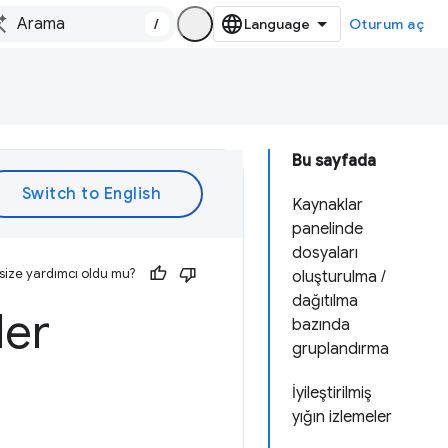
/
Oturum aç
Bu sayfada
Kaynaklar
panelinde
dosyaları
size yardımcı oldu mu?
oluşturulma /
dağıtılma
ler
bazında
gruplandırma
İyileştirilmiş
yığın izlemeler