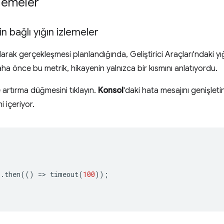
izlemeler
n bağlı yığın izlemeler
arak gerçekleşmesi planlandığında, Geliştirici Araçları'ndaki yığı
aha önce bu metrik, hikayenin yalnızca bir kısmını anlatıyordu.
 artırma düğmesini tıklayın.
Konsol
'daki hata mesajını genişle
i içeriyor.
).
then
(()
=
>
timeout
(
100
));