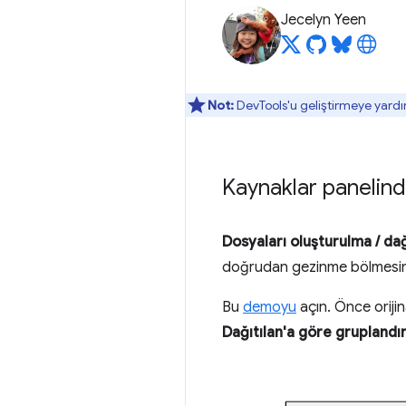
Jecelyn Yeen
Not:
DevTools'u geliştirmeye yardı
Kaynaklar panelin
Dosyaları oluşturulma / da
doğrudan gezinme bölmesind
Bu
demoyu
açın. Önce oriji
Dağıtılan'a göre gruplandı