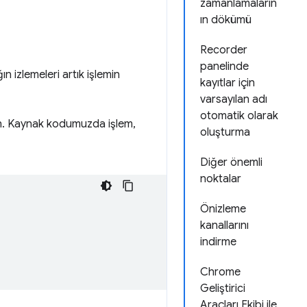
zamanlamaların
ın dökümü
Recorder
panelinde
n izlemeleri artık işlemin
kayıtlar için
varsayılan adı
otomatik olarak
tin. Kaynak kodumuzda işlem,
oluşturma
Diğer önemli
noktalar
Önizleme
kanallarını
indirme
Chrome
Geliştirici
Araçları Ekibi ile