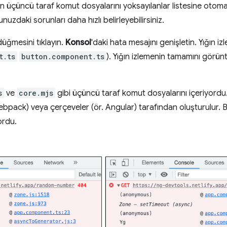
linen üçüncü taraf komut dosyalarını yoksayılanlar listesine otom
uzdaki sorunları daha hızlı belirleyebilirsiniz.
düğmesini tıklayın.
Konsol
'daki hata mesajını genişletin. Yığın 
t.ts
button.component.ts
). Yığın izlemenin tamamını görün
s
ve
core.mjs
gibi üçüncü taraf komut dosyalarını içeriyord
 webpack) veya çerçeveler (ör. Angular) tarafından oluşturulur. 
ordu.