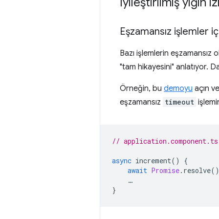
İyileştirilmiş yığın 
Eşzamansız işlemler içi
Bazı işlemlerin eşzamansız ol
"tam hikayesini" anlatıyor. D
Örneğin, bu
demoyu
açın ve
eşzamansız
timeout
işlemin
// application.component.ts
async
increment
()
{
await
Promise
.
resolve
(
…
}