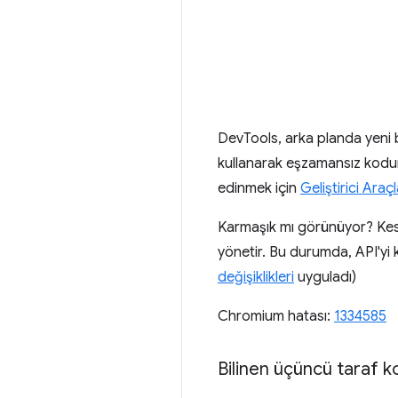
DevTools, arka planda yeni b
kullanarak eşzamansız kodun 
edinmek için
Geliştirici Ara
Karmaşık mı görünüyor? Kesi
yönetir. Bu durumda, API'yi
değişiklikleri
uyguladı)
Chromium hatası:
1334585
Bilinen üçüncü taraf 