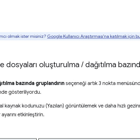
mcı olmak ister misiniz?
Google Kullanıcı Araştırması'na katılmak için 
de dosyaları oluşturulma
/
dağıtılma bazın
ğıtılma bazında gruplandırın
seçeneği artık 3 nokta menüsünd
e gösteriliyordu.
nal kaynak kodunuzu (Yazılan) görüntülemek ve daha hızlı gezi
r
ayarını etkinleştirin.