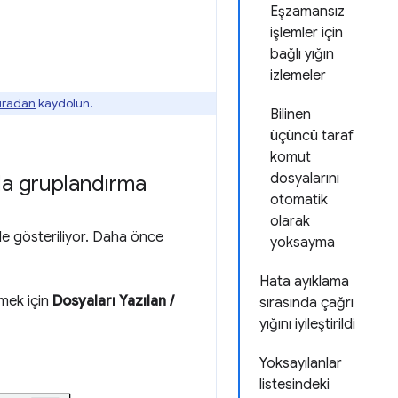
Eşzamansız
işlemler için
bağlı yığın
izlemeler
buradan
kaydolun.
Bilinen
üçüncü taraf
komut
dosyalarını
da gruplandırma
otomatik
olarak
e gösteriliyor. Daha önce
yoksayma
Hata ayıklama
nmek için
Dosyaları Yazılan /
sırasında çağrı
yığını iyileştirildi
Yoksayılanlar
listesindeki