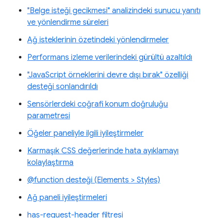
"Belge isteği gecikmesi" analizindeki sunucu yanıtı
ve yönlendirme süreleri
Ağ isteklerinin özetindeki yönlendirmeler
Performans izleme verilerindeki gürültü azaltıldı
"JavaScript örneklerini devre dışı bırak" özelliği
desteği sonlandırıldı
Sensörlerdeki coğrafi konum doğruluğu
parametresi
Öğeler paneliyle ilgili iyileştirmeler
Karmaşık CSS değerlerinde hata ayıklamayı
kolaylaştırma
@function desteği (Elements > Styles)
Ağ paneli iyileştirmeleri
has-request-header filtresi