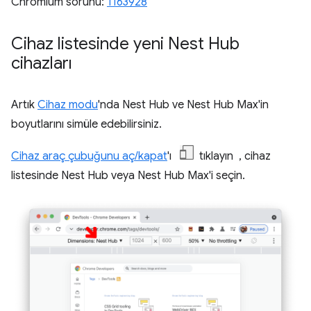
Chromium sorunu:
1163928
Cihaz listesinde yeni Nest Hub
cihazları
Artık
Cihaz modu
'nda Nest Hub ve Nest Hub Max'in
boyutlarını simüle edebilirsiniz.
Cihaz araç çubuğunu aç/kapat
'ı
tıklayın , cihaz
listesinde Nest Hub veya Nest Hub Max'i seçin.