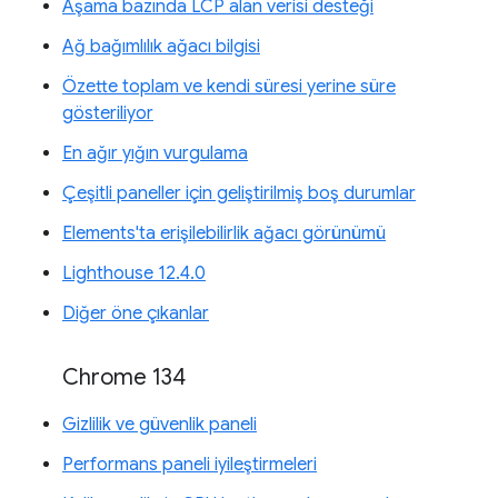
Aşama bazında LCP alan verisi desteği
Ağ bağımlılık ağacı bilgisi
Özette toplam ve kendi süresi yerine süre
gösteriliyor
En ağır yığın vurgulama
Çeşitli paneller için geliştirilmiş boş durumlar
Elements'ta erişilebilirlik ağacı görünümü
Lighthouse 12.4.0
Diğer öne çıkanlar
Chrome 134
Gizlilik ve güvenlik paneli
Performans paneli iyileştirmeleri