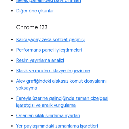
Bellek panelindeki bayt birimleri
Diğer öne çıkanlar
Chrome 133
Kalıcı yapay zeka sohbet geçmişi
Performans paneli iyileştirmeleri
Resim yayınlama analizi
Klasik ve modern klavye ile gezinme
Alev grafiğindeki alakasız komut dosyalarını
yoksayma
Fareyle üzerine gelindiğinde zaman çizelgesi
işaretçisi ve aralık vurgulama
Önerilen sıklık sınırlama ayarları
Yer paylaşımındaki zamanlama işaretleri