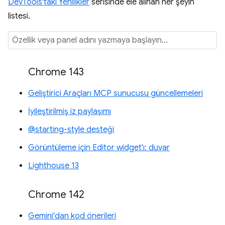
DevTools'taki Yenilikler
serisinde ele alınan her şeyin
listesi.
Chrome 143
Geliştirici Araçları MCP sunucusu güncellemeleri
İyileştirilmiş iz paylaşımı
@starting-style desteği
Görüntüleme için Editor widget'ı: duvar
Lighthouse 13
Chrome 142
Gemini'dan kod önerileri