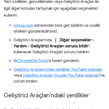
Yeni özellikler, güncellemeler veya Geliştirici Araçları ile
ilgili diğer konuları tartışmak için aşağıdaki seçenekleri
kullanın.
crbug.com
adresinden bize geri bildirim ve özellik
istekleri gönderebilirsiniz.
more_vert
Geliştirici Araçları'nda
Diğer seçenekler
>
Yardım
>
Geliştirici Araçları sorunu bildir
'i
kullanarak Geliştirici Araçları sorunu bildirin.
@ChromeDevTools
'a tweet gönderin.
Geliştirici Araçları'ndaki yenilikler YouTube videoları
veya
Geliştirici Araçları İpuçları YouTube videoları
'na
yorum bırakın.
Geliştirici Araçları'ndaki yenilikler