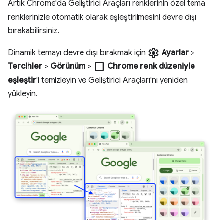
Artık Chrome'da Geliştirici Araçları renklerinin özel tema
renklerinizle otomatik olarak eşleştirilmesini devre dışı
bırakabilirsiniz.
settings
Dinamik temayı devre dışı bırakmak için
Ayarlar
>
check_box_outline_blank
Tercihler
>
Görünüm
>
Chrome renk düzeniyle
eşleştir
'i temizleyin ve Geliştirici Araçları'nı yeniden
yükleyin.