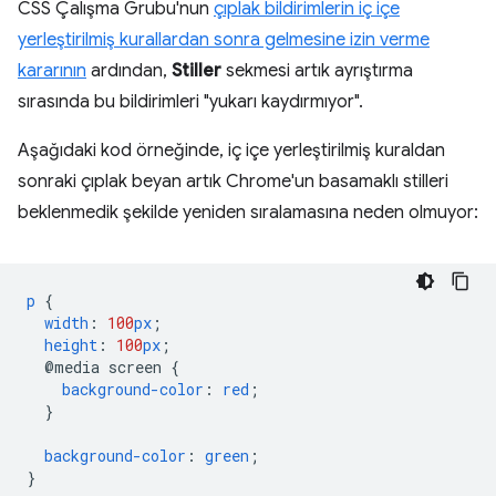
CSS Çalışma Grubu'nun
çıplak bildirimlerin iç içe
yerleştirilmiş kurallardan sonra gelmesine izin verme
kararının
ardından,
Stiller
sekmesi artık ayrıştırma
sırasında bu bildirimleri "yukarı kaydırmıyor".
Aşağıdaki kod örneğinde, iç içe yerleştirilmiş kuraldan
sonraki çıplak beyan artık Chrome'un basamaklı stilleri
beklenmedik şekilde yeniden sıralamasına neden olmuyor:
p
{
width
:
100
px
;
height
:
100
px
;
@media
screen
{
background-color
:
red
;
}
background-color
:
green
;
}