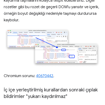
kaydırma taşmalarını kolayca tespit edebilirsiniz. Diğer
rozetler gibi bu rozet de geçerli DOM'u yansıtır ve içerik,
örneğin boyut değişikliği nedeniyle taşmayı durdurursa
kaybolur.
Chromium sorunu:
40670442
.
İç içe yerleştirilmiş kurallardan sonraki çıplak
bildirimler "yukarı kaydırılmaz"