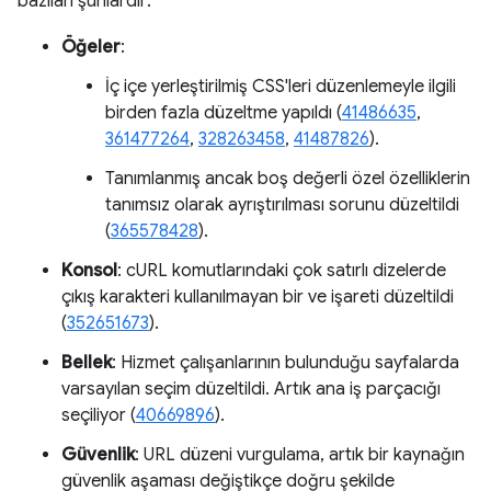
bazıları şunlardır:
Öğeler
:
İç içe yerleştirilmiş CSS'leri düzenlemeyle ilgili
birden fazla düzeltme yapıldı (
41486635
,
361477264
,
328263458
,
41487826
).
Tanımlanmış ancak boş değerli özel özelliklerin
tanımsız olarak ayrıştırılması sorunu düzeltildi
(
365578428
).
Konsol
: cURL komutlarındaki çok satırlı dizelerde
çıkış karakteri kullanılmayan bir ve işareti düzeltildi
(
352651673
).
Bellek
: Hizmet çalışanlarının bulunduğu sayfalarda
varsayılan seçim düzeltildi. Artık ana iş parçacığı
seçiliyor (
40669896
).
Güvenlik
: URL düzeni vurgulama, artık bir kaynağın
güvenlik aşaması değiştikçe doğru şekilde