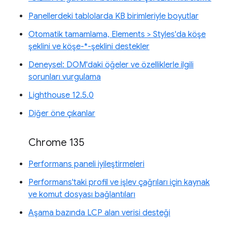
Panellerdeki tablolarda KB birimleriyle boyutlar
Otomatik tamamlama, Elements > Styles'da köşe
şeklini ve köşe-*-şeklini destekler
Deneysel: DOM'daki öğeler ve özelliklerle ilgili
sorunları vurgulama
Lighthouse 12.5.0
Diğer öne çıkanlar
Chrome 135
Performans paneli iyileştirmeleri
Performans'taki profil ve işlev çağrıları için kaynak
ve komut dosyası bağlantıları
Aşama bazında LCP alan verisi desteği