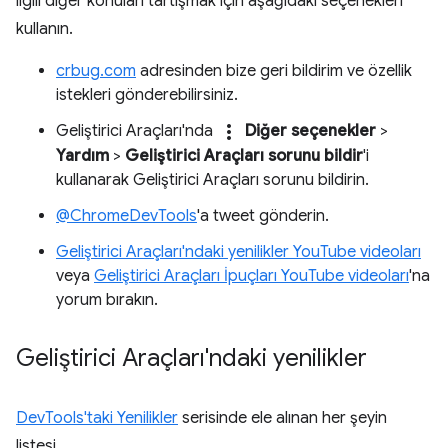
ilgili diğer konuları tartışmak için aşağıdaki seçenekleri
kullanın.
crbug.com
adresinden bize geri bildirim ve özellik
istekleri gönderebilirsiniz.
more_vert
Geliştirici Araçları'nda
Diğer seçenekler
>
Yardım
>
Geliştirici Araçları sorunu bildir
'i
kullanarak Geliştirici Araçları sorunu bildirin.
@ChromeDevTools
'a tweet gönderin.
Geliştirici Araçları'ndaki yenilikler YouTube videoları
veya
Geliştirici Araçları İpuçları YouTube videoları
'na
yorum bırakın.
Geliştirici Araçları'ndaki yenilikler
DevTools'taki Yenilikler
serisinde ele alınan her şeyin
listesi.