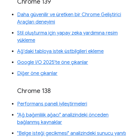
Chrome 139
Daha güvenilir ve üretken bir Chrome Geliştirici
Araçları deneyimi
Stil oluşturma için yapay zeka yardımına resim
yükleme
Ağ'daki tabloya istek üstbilgileri ekleme
Google I/O 2025'te öne çıkanlar
Diğer öne çıkanlar
Chrome 138
Performans paneli iyileştirmeleri
"Ağ bağımlılık ağacı" analizindeki önceden
bağlanmış kaynaklar
"Belge isteği gecikmesi" analizindeki sunucu yanıtı