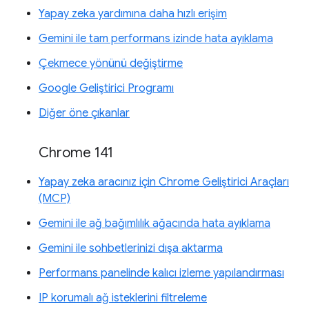
Yapay zeka yardımına daha hızlı erişim
Gemini ile tam performans izinde hata ayıklama
Çekmece yönünü değiştirme
Google Geliştirici Programı
Diğer öne çıkanlar
Chrome 141
Yapay zeka aracınız için Chrome Geliştirici Araçları
(MCP)
Gemini ile ağ bağımlılık ağacında hata ayıklama
Gemini ile sohbetlerinizi dışa aktarma
Performans panelinde kalıcı izleme yapılandırması
IP korumalı ağ isteklerini filtreleme