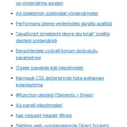
ve yönlendirme süreleri
Ağ isteklerinin özetindeki yönlendirmeler
Performans izleme verilerindeki gürültü azaltıldı
"JavaScript örneklerini devre dışı bırak" özelliği
desteği sonlandırıldı
Sensörlerdeki coğrafi konum doğruluğu
parametresi
Öğeler paneliyle ilgili iyileştirmeler
Karmaşık CSS değerlerinde hata ayıklamayı
kolaylaştırma
@function desteği (Elements > Styles)
Ağ paneli iyileştirmeleri
has-request-header filtresi
Yalıtılmış web uygulamalarında Direct Sockets