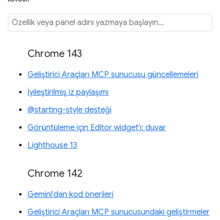
Chrome 143
Geliştirici Araçları MCP sunucusu güncellemeleri
İyileştirilmiş iz paylaşımı
@starting-style desteği
Görüntüleme için Editor widget'ı: duvar
Lighthouse 13
Chrome 142
Gemini'dan kod önerileri
Geliştirici Araçları MCP sunucusundaki geliştirmeler