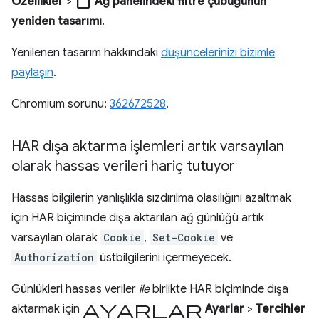
check_box_outline_blank
Özellikler
>
Ağ panelindeki filtre çubuğunun
yeniden tasarımı
.
Yenilenen tasarım hakkındaki
düşüncelerinizi bizimle
paylaşın
.
Chromium sorunu:
362672528
.
HAR dışa aktarma işlemleri artık varsayılan
olarak hassas verileri hariç tutuyor
Hassas bilgilerin yanlışlıkla sızdırılma olasılığını azaltmak
için HAR biçiminde dışa aktarılan ağ günlüğü artık
varsayılan olarak
Cookie
,
Set-Cookie
ve
Authorization
üstbilgilerini içermeyecek.
Günlükleri hassas veriler
ile
birlikte HAR biçiminde dışa
ayarlar
aktarmak için
Ayarlar
>
Tercihler