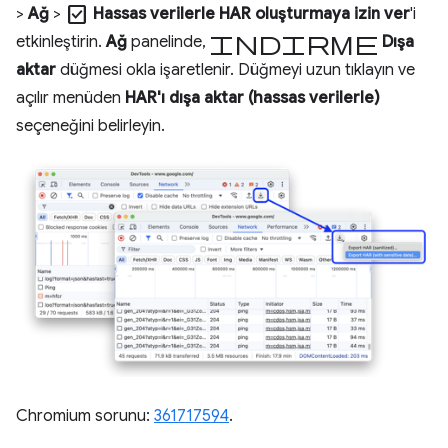
check_box
>
Ağ
>
Hassas verilerle HAR oluşturmaya izin ver
'i
indirme
etkinleştirin.
Ağ
panelinde,
Dışa
aktar
düğmesi okla işaretlenir. Düğmeyi uzun tıklayın ve
açılır menüden
HAR'ı dışa aktar (hassas verilerle)
seçeneğini belirleyin.
Chromium sorunu:
361717594
.