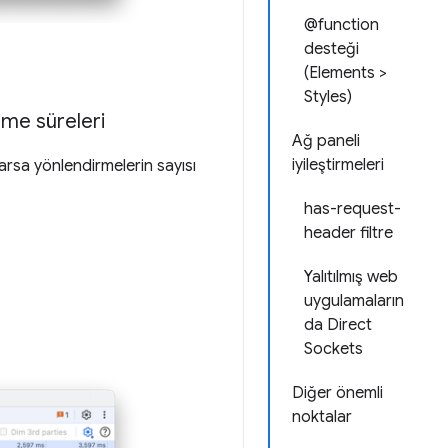
@function
desteği
(Elements >
Styles)
rme süreleri
Ağ paneli
iyileştirmeleri
arsa yönlendirmelerin sayısı
has-request-
header filtre
Yalıtılmış web
uygulamaların
da Direct
Sockets
Diğer önemli
noktalar