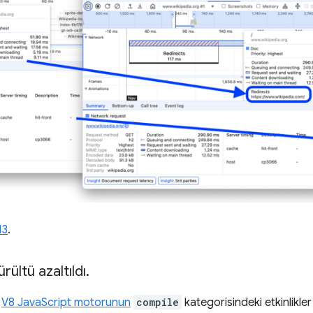
13
.
ültü azaltıldı
.
k
V8 JavaScript motorunun
compile
kategorisindeki etkinlikl