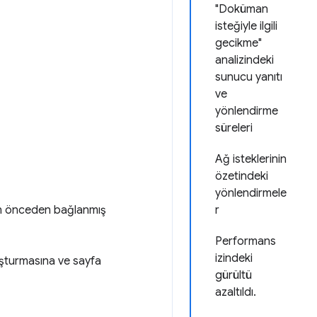
"Doküman
isteğiyle ilgili
gecikme"
analizindeki
sunucu yanıtı
ve
yönlendirme
süreleri
Ağ isteklerinin
özetindeki
yönlendirmele
yan önceden bağlanmış
r
Performans
izindeki
uşturmasına ve sayfa
gürültü
azaltıldı.