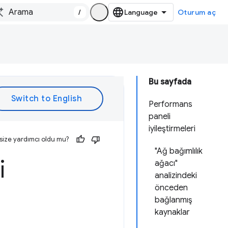
/
Oturum aç
Bu sayfada
Performans
paneli
iyileştirmeleri
size yardımcı oldu mu?
"Ağ bağımlılık
i
ağacı"
analizindeki
önceden
bağlanmış
kaynaklar