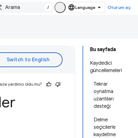
/
Oturum aç
Bu sayfada
Kaydedici
güncellemeleri
Tekrar
size yardımcı oldu mu?
oynatma
ler
uzantıları
desteği
Delme
seçicilerle
kaydetme