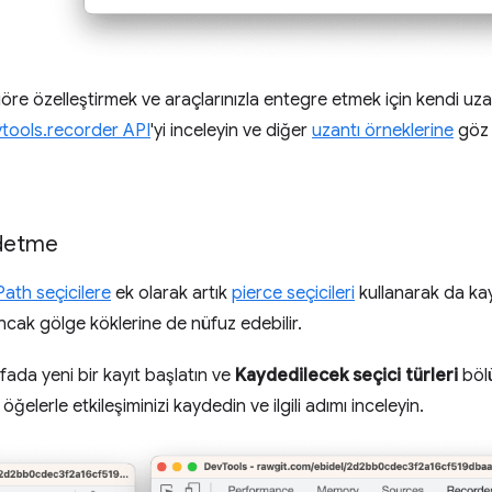
a göre özelleştirmek ve araçlarınızla entegre etmek için kendi uzan
tools.recorder API
'yi inceleyin ve diğer
uzantı örneklerine
göz 
.
ydetme
ath seçicilere
ek olarak artık
pierce seçicileri
kullanarak da kayı
ancak gölge köklerine de nüfuz edebilir.
fada yeni bir kayıt başlatın ve
Kaydedilecek seçici türleri
böl
ğelerle etkileşiminizi kaydedin ve ilgili adımı inceleyin.