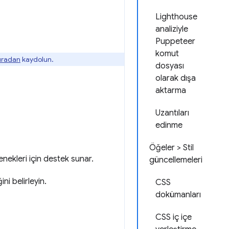
Lighthouse
analiziyle
Puppeteer
komut
buradan
kaydolun.
dosyası
olarak dışa
aktarma
Uzantıları
edinme
Öğeler > Stil
çenekleri için destek sunar.
güncellemeleri
i belirleyin.
CSS
dokümanları
CSS iç içe