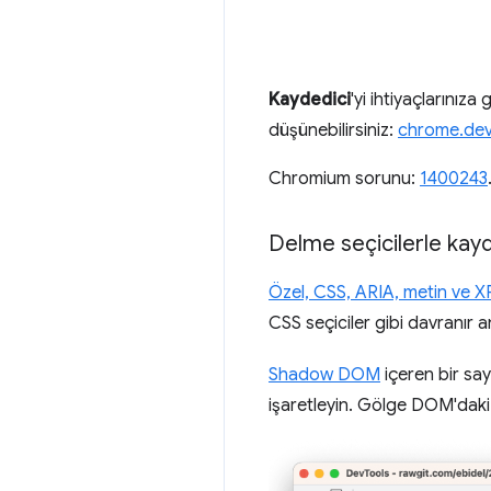
Kaydedici
'yi ihtiyaçlarınız
düşünebilirsiniz:
chrome.dev
Chromium sorunu:
1400243
Delme seçicilerle ka
Özel, CSS, ARIA, metin ve XP
CSS seçiciler gibi davranır 
Shadow DOM
içeren bir say
işaretleyin. Gölge DOM'daki ö