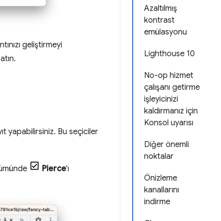
Azaltılmış
kontrast
emülasyonu
tınızı geliştirmeyi
Lighthouse 10
atın.
No-op hizmet
çalışanı getirme
işleyicinizi
kaldırmanız için
Konsol uyarısı
t yapabilirsiniz. Bu seçiciler
Diğer önemli
noktalar
ümünde
Pierce
'ı
Önizleme
kanallarını
indirme