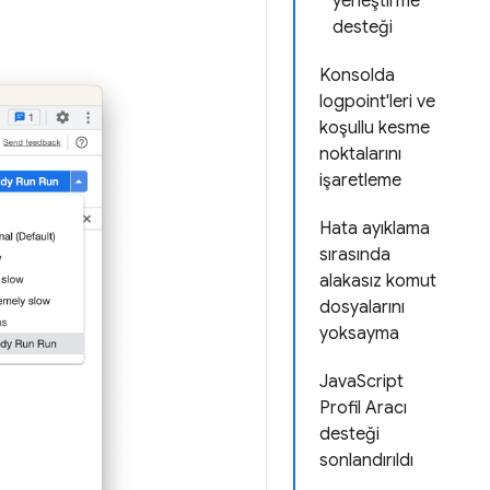
yerleştirme
desteği
Konsolda
logpoint'leri ve
koşullu kesme
noktalarını
işaretleme
Hata ayıklama
sırasında
alakasız komut
dosyalarını
yoksayma
JavaScript
Profil Aracı
desteği
sonlandırıldı