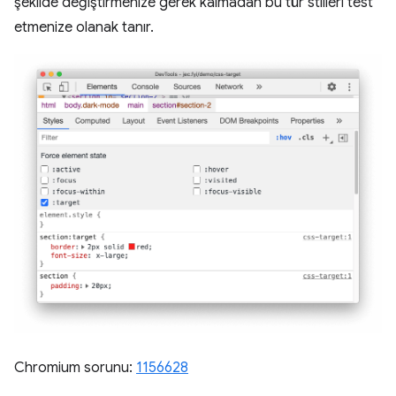
şekilde değiştirmenize gerek kalmadan bu tür stilleri test
etmenize olanak tanır.
Chromium sorunu:
1156628