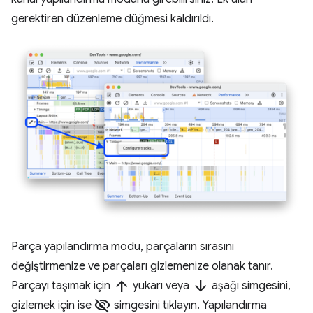
gerektiren düzenleme düğmesi kaldırıldı.
Parça yapılandırma modu, parçaların sırasını
değiştirmenize ve parçaları gizlemenize olanak tanır.
arrow_upward
arrow_downward
Parçayı taşımak için
yukarı veya
aşağı simgesini,
visibility_off
gizlemek için ise
simgesini tıklayın. Yapılandırma