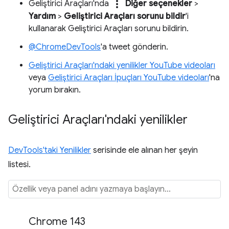
more_vert
Geliştirici Araçları'nda
Diğer seçenekler
>
Yardım
>
Geliştirici Araçları sorunu bildir
'i
kullanarak Geliştirici Araçları sorunu bildirin.
@ChromeDevTools
'a tweet gönderin.
Geliştirici Araçları'ndaki yenilikler YouTube videoları
veya
Geliştirici Araçları İpuçları YouTube videoları
'na
yorum bırakın.
Geliştirici Araçları'ndaki yenilikler
DevTools'taki Yenilikler
serisinde ele alınan her şeyin
listesi.
Chrome 143