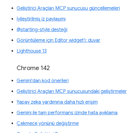
Geliştirici Araçları MCP sunucusu güncellemeleri
İyileştirilmiş iz paylaşımı
@starting-style desteği
Görüntüleme için Editor widget'ı: duvar
Lighthouse 13
Chrome 142
Gemini'dan kod önerileri
Geliştirici Araçları MCP sunucusundaki geliştirmeler
Yapay zeka yardımına daha hızlı erişim
Gemini ile tam performans izinde hata ayıklama
Çekmece yönünü değiştirme