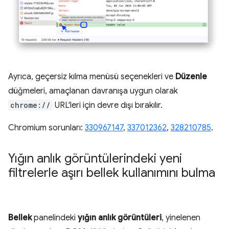
Ayrıca, geçersiz kılma menüsü seçenekleri ve
Düzenle
düğmeleri, amaçlanan davranışa uygun olarak
chrome://
URL'leri için devre dışı bırakılır.
Chromium sorunları:
330967147
,
337012362
,
328210785
.
Yığın anlık görüntülerindeki yeni
filtrelerle aşırı bellek kullanımını bulma
Bellek
panelindeki
yığın anlık görüntüleri
, yinelenen