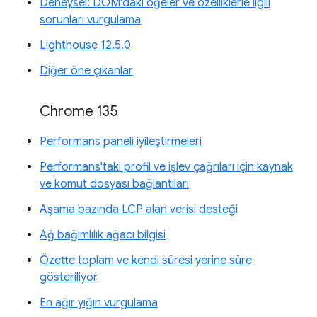
Deneysel: DOM'daki öğeler ve özelliklerle ilgili
sorunları vurgulama
Lighthouse 12.5.0
Diğer öne çıkanlar
Chrome 135
Performans paneli iyileştirmeleri
Performans'taki profil ve işlev çağrıları için kaynak
ve komut dosyası bağlantıları
Aşama bazında LCP alan verisi desteği
Ağ bağımlılık ağacı bilgisi
Özette toplam ve kendi süresi yerine süre
gösteriliyor
En ağır yığın vurgulama