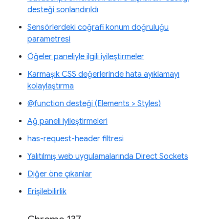
desteği sonlandırıldı
Sensörlerdeki coğrafi konum doğruluğu
parametresi
Öğeler paneliyle ilgili iyileştirmeler
Karmaşık CSS değerlerinde hata ayıklamayı
kolaylaştırma
@function desteği (Elements > Styles)
Ağ paneli iyileştirmeleri
has-request-header filtresi
Yalıtılmış web uygulamalarında Direct Sockets
Diğer öne çıkanlar
Erişilebilirlik