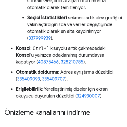
sonraki Geliştirici Araçları oturumunda
otomatik olarak temizleniyor.
Seçici İstatistikleri
sekmesi artık alev grafiğini
yakınlaştırdığınızda ve veriler değiştiğinde
otomatik olarak en alta kaydırılmıyor
(
337999939
).
Konsol
:
Ctrl
+
`
kısayolu artık çekmecedeki
Konsol
'u yalnızca odaklanılmış durumdaysa
kapatıyor (
40875466
,
328210785
).
Otomatik doldurma
: Adres ayrıştırma düzeltildi
(
335409093
,
335409707
).
Erişilebilirlik
: Yerelleştirilmiş dizeler için ekran
okuyucu duyuruları düzeltildi (
324930007
).
Önizleme kanallarını indirme