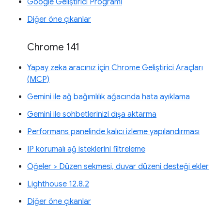
Google Geliştirici Programı
Diğer öne çıkanlar
Chrome 141
Yapay zeka aracınız için Chrome Geliştirici Araçları
(MCP)
Gemini ile ağ bağımlılık ağacında hata ayıklama
Gemini ile sohbetlerinizi dışa aktarma
Performans panelinde kalıcı izleme yapılandırması
IP korumalı ağ isteklerini filtreleme
Öğeler > Düzen sekmesi, duvar düzeni desteği ekler
Lighthouse 12.8.2
Diğer öne çıkanlar