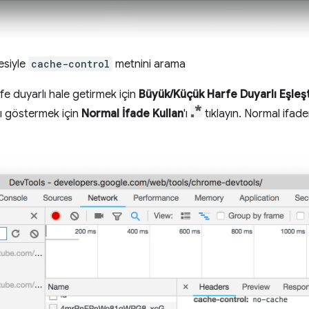
esiyle
cache-control
metnini arama
 duyarlı hale getirmek için
Büyük/Küçük Harfe Duyarlı Eşleşt
rı göstermek için
Normal İfade Kullan
'ı
tıklayın. Normal ifaden