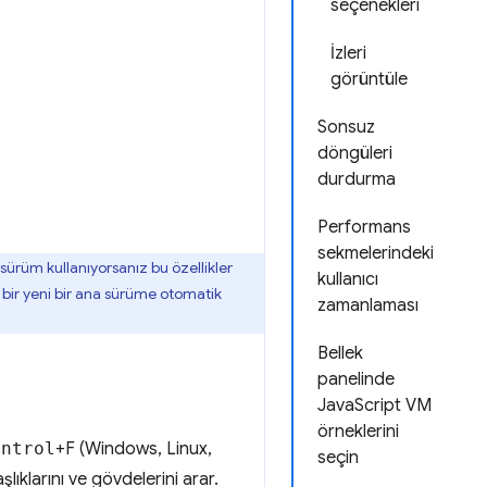
seçenekleri
İzleri
görüntüle
Sonsuz
döngüleri
durdurma
Performans
sekmelerindeki
sürüm kullanıyorsanız bu özellikler
kullanıcı
a bir yeni bir ana sürüme otomatik
zamanlaması
Bellek
panelinde
JavaScript VM
örneklerini
ontrol
+F (Windows, Linux,
seçin
lıklarını ve gövdelerini arar.