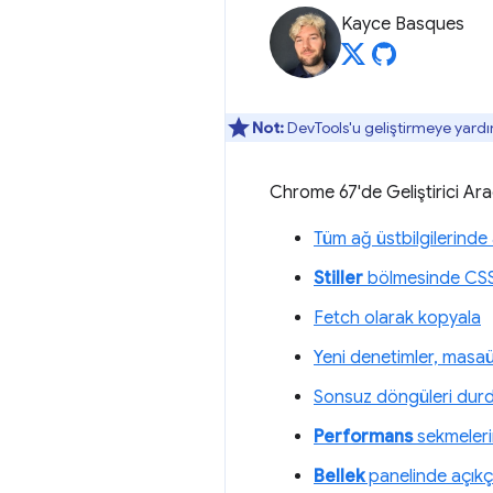
Kayce Basques
Not:
DevTools'u geliştirmeye yardı
Chrome 67'de Geliştirici Araç
Tüm ağ üstbilgilerind
Stiller
bölmesinde CSS 
Fetch olarak kopyala
Yeni denetimler, masaü
Sonsuz döngüleri dur
Performans
sekmeleri
Bellek
panelinde açıkç