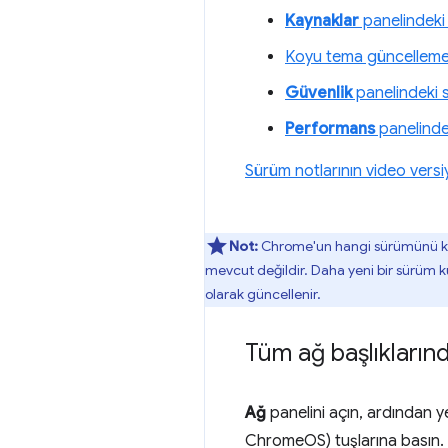
Kaynaklar
panelindek
Koyu tema güncellemel
Güvenlik
panelindeki ser
Performans
panelindek
Sürüm notlarının video vers
Not:
Chrome'un hangi sürümünü ku
mevcut değildir. Daha yeni bir sürüm ku
olarak güncellenir.
Tüm ağ başlıkların
Ağ
panelini açın, ardından y
ChromeOS) tuşlarına basın. Gel