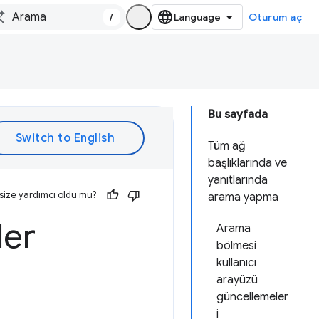
/
Oturum aç
Bu sayfada
Tüm ağ
başlıklarında ve
yanıtlarında
size yardımcı oldu mu?
arama yapma
ler
Arama
bölmesi
kullanıcı
arayüzü
güncellemeler
i