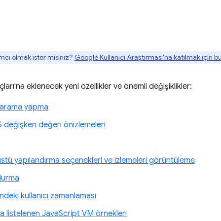
mcı olmak ister misiniz?
Google Kullanıcı Araştırması'na katılmak için 
ları'na eklenecek yeni özellikler ve önemli değişiklikler:
e arama yapma
değişken değeri önizlemeleri
stü yapılandırma seçenekleri ve izlemeleri görüntüleme
durma
ndeki kullanıcı zamanlaması
a listelenen JavaScript VM örnekleri