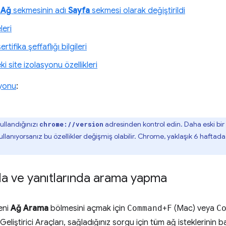
i
Ağ
sekmesinin adı
Sayfa
sekmesi olarak değiştirildi
eri
tifika şeffaflığı bilgileri
i site izolasyonu özellikleri
iyonu
:
llandığınızı
adresinden kontrol edin. Daha eski bir 
chrome://version
llanıyorsanız bu özellikler değişmiş olabilir. Chrome, yaklaşık 6 haftad
da ve yanıtlarında arama yapma
eni
Ağ Arama
bölmesini açmak için
Command
+
F
(Mac) veya
C
iştirici Araçları, sağladığınız sorgu için tüm ağ isteklerinin baş