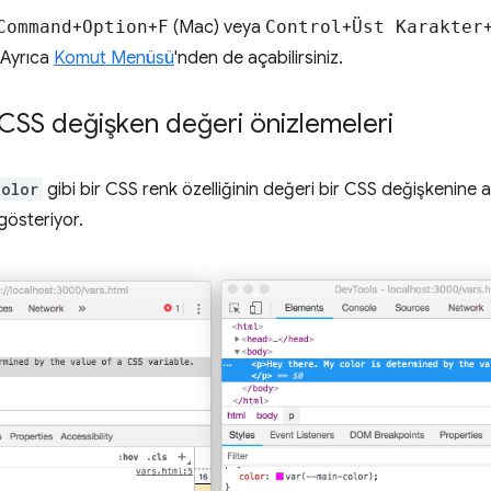
Command
+
Option
+
F
(Mac) veya
Control
+
Üst Karakter
 Ayrıca
Komut Menüsü
'nden de açabilirsiniz.
SS değişken değeri önizlemeleri
color
gibi bir CSS renk özelliğinin değeri bir CSS değişkenine
gösteriyor.