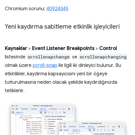
Chromium sorunu:
40924349
.
Yeni kaydırma sabitleme etkinlik işleyicileri
Kaynaklar
>
Event Listener Breakpoints
>
Control
listesinde
scrollsnapchange
ve
scrollsnapchanging
olmak üzere
scroll-snap
ile ilgili iki dinleyici bulunur. Bu
etkinlikler, kaydırma kapsayıcısını yeni bir öğeye
tutturulmasına neden olacak şekilde kaydırdığınızda
tetiklenir.