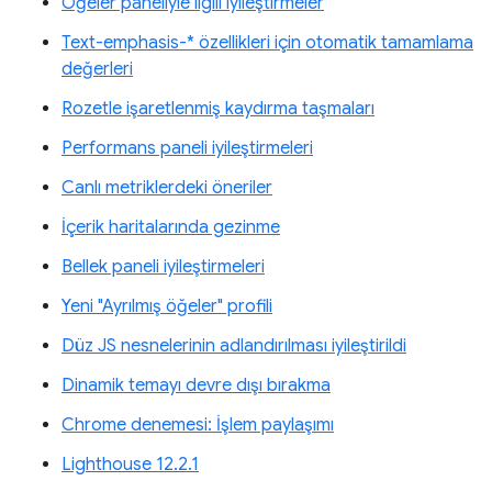
Öğeler paneliyle ilgili iyileştirmeler
Text-emphasis-* özellikleri için otomatik tamamlama
değerleri
Rozetle işaretlenmiş kaydırma taşmaları
Performans paneli iyileştirmeleri
Canlı metriklerdeki öneriler
İçerik haritalarında gezinme
Bellek paneli iyileştirmeleri
Yeni "Ayrılmış öğeler" profili
Düz JS nesnelerinin adlandırılması iyileştirildi
Dinamik temayı devre dışı bırakma
Chrome denemesi: İşlem paylaşımı
Lighthouse 12.2.1