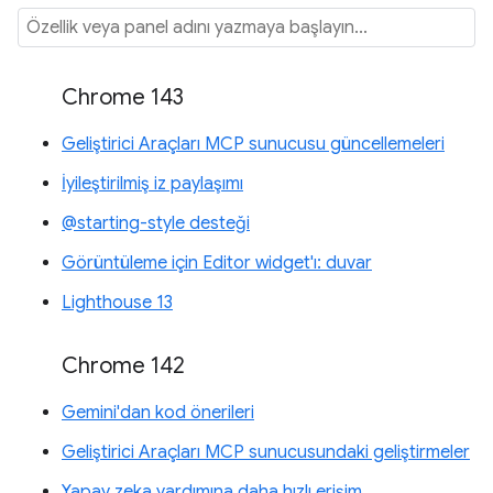
Chrome 143
Geliştirici Araçları MCP sunucusu güncellemeleri
İyileştirilmiş iz paylaşımı
@starting-style desteği
Görüntüleme için Editor widget'ı: duvar
Lighthouse 13
Chrome 142
Gemini'dan kod önerileri
Geliştirici Araçları MCP sunucusundaki geliştirmeler
Yapay zeka yardımına daha hızlı erişim