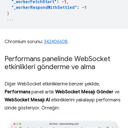
"_workerFetchStart"
:
-1
,
"_workerRespondWithSettled"
:
-1
}
...
Chromium sorunu:
342406608
.
Performans panelinde Web
Socket
etkinlikleri gönderme ve alma
Diğer WebSocket etkinliklerine benzer şekilde,
Performans
paneli artık
WebSocket Mesajı Gönder
ve
WebSocket Mesajı Al
etkinliklerini yakalayıp performans
izinde gösteriyor. Örneğin: