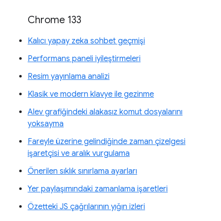
Chrome 133
Kalıcı yapay zeka sohbet geçmişi
Performans paneli iyileştirmeleri
Resim yayınlama analizi
Klasik ve modern klavye ile gezinme
Alev grafiğindeki alakasız komut dosyalarını
yoksayma
Fareyle üzerine gelindiğinde zaman çizelgesi
işaretçisi ve aralık vurgulama
Önerilen sıklık sınırlama ayarları
Yer paylaşımındaki zamanlama işaretleri
Özetteki JS çağrılarının yığın izleri