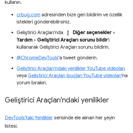
kullanın.
crbug.com
adresinden bize geri bildirim ve özellik
istekleri gönderebilirsiniz.
more_vert
Geliştirici Araçları'nda
Diğer seçenekler
>
Yardım
>
Geliştirici Araçları sorunu bildir
'i
kullanarak Geliştirici Araçları sorunu bildirin.
@ChromeDevTools
'a tweet gönderin.
Geliştirici Araçları'ndaki yenilikler YouTube videoları
veya
Geliştirici Araçları İpuçları YouTube videoları
'na
yorum bırakın.
Geliştirici Araçları'ndaki yenilikler
DevTools'taki Yenilikler
serisinde ele alınan her şeyin
listesi.