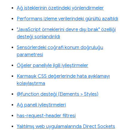
Ağ isteklerinin özetindeki yönlendirmeler
Performans izleme verilerindeki gürültü azaltıldı
"JavaScript örneklerini devre dışı bırak" özelliği
desteği sonlandırıldı
Sensörlerdeki coğrafi konum doğruluğu
parametresi
Öğeler paneliyle ilgili iyileştirmeler
Karmaşık CSS değerlerinde hata ayıklamayı
kolaylaştırma
@function desteği (Elements > Styles)
Ağ paneli iyileştirmeleri
has-request-header filtresi
Yalıtılmış web uygulamalarında Direct Sockets