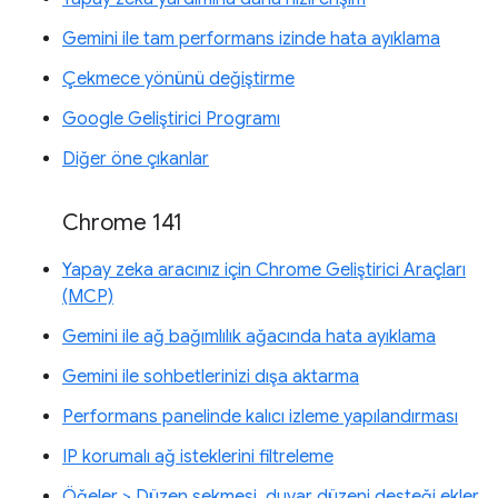
Gemini ile tam performans izinde hata ayıklama
Çekmece yönünü değiştirme
Google Geliştirici Programı
Diğer öne çıkanlar
Chrome 141
Yapay zeka aracınız için Chrome Geliştirici Araçları
(MCP)
Gemini ile ağ bağımlılık ağacında hata ayıklama
Gemini ile sohbetlerinizi dışa aktarma
Performans panelinde kalıcı izleme yapılandırması
IP korumalı ağ isteklerini filtreleme
Öğeler > Düzen sekmesi, duvar düzeni desteği ekler