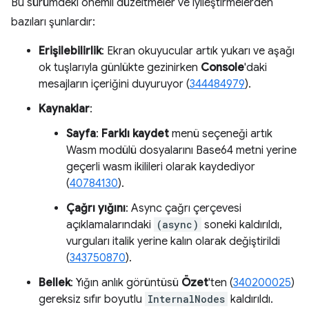
Bu sürümdeki önemli düzeltmeler ve iyileştirmelerden
bazıları şunlardır:
Erişilebilirlik
: Ekran okuyucular artık yukarı ve aşağı
ok tuşlarıyla günlükte gezinirken
Console
'daki
mesajların içeriğini duyuruyor (
344484979
).
Kaynaklar
:
Sayfa
:
Farklı kaydet
menü seçeneği artık
Wasm modülü dosyalarını Base64 metni yerine
geçerli wasm ikilileri olarak kaydediyor
(
40784130
).
Çağrı yığını
: Async çağrı çerçevesi
açıklamalarındaki
(async)
soneki kaldırıldı,
vurguları italik yerine kalın olarak değiştirildi
(
343750870
).
Bellek
: Yığın anlık görüntüsü
Özet
'ten (
340200025
)
gereksiz sıfır boyutlu
InternalNodes
kaldırıldı.