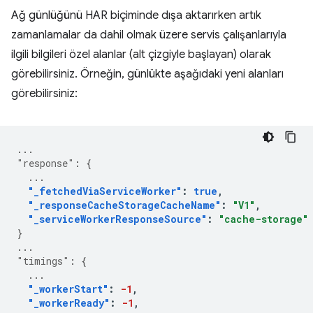
Ağ günlüğünü HAR biçiminde dışa aktarırken artık
zamanlamalar da dahil olmak üzere servis çalışanlarıyla
ilgili bilgileri özel alanlar (alt çizgiyle başlayan) olarak
görebilirsiniz. Örneğin, günlükte aşağıdaki yeni alanları
görebilirsiniz:
...
"response"
:
{
...
"_fetchedViaServiceWorker"
:
true
,
"_responseCacheStorageCacheName"
:
"V1"
,
"_serviceWorkerResponseSource"
:
"cache-storage"
}
...
"timings"
:
{
...
"_workerStart"
:
-1
,
"_workerReady"
:
-1
,