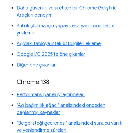
Daha güvenilir ve üretken bir Chrome Geliştirici
Araçları deneyimi
Stil oluşturma için yapay zeka yardımına resim
yükleme
Ağ'daki tabloya istek üstbilgileri ekleme
Google I/O 2025'te öne çıkanlar
Diğer öne çıkanlar
Chrome 138
Performans paneli iyileştirmeleri
"Ağ bağımlılık ağacı" analizindeki önceden
bağlanmış kaynaklar
"Belge isteği gecikmesi" analizindeki sunucu yanıtı
ve yönlendirme süreleri