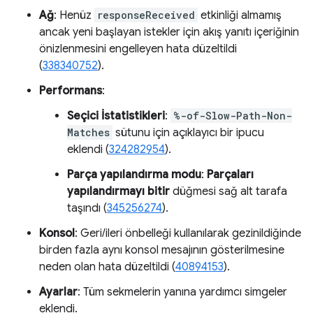
Ağ
: Henüz
responseReceived
etkinliği almamış
ancak yeni başlayan istekler için akış yanıtı içeriğinin
önizlenmesini engelleyen hata düzeltildi
(
338340752
).
Performans
:
Seçici İstatistikleri
:
%-of-Slow-Path-Non-
Matches
sütunu için açıklayıcı bir ipucu
eklendi (
324282954
).
Parça yapılandırma modu
:
Parçaları
yapılandırmayı bitir
düğmesi sağ alt tarafa
taşındı (
345256274
).
Konsol
: Geri/ileri önbelleği kullanılarak gezinildiğinde
birden fazla aynı konsol mesajının gösterilmesine
neden olan hata düzeltildi (
40894153
).
Ayarlar
: Tüm sekmelerin yanına yardımcı simgeler
eklendi.