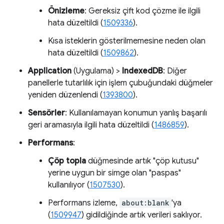
Önizleme
: Gereksiz çift kod çözme ile ilgili
hata düzeltildi (
1509336
).
Kısa isteklerin gösterilmemesine neden olan
hata düzeltildi (
1509862
).
Application
(Uygulama) >
IndexedDB
: Diğer
panellerle tutarlılık için işlem çubuğundaki düğmeler
yeniden düzenlendi (
1393800
).
Sensörler
: Kullanılamayan konumun yanlış başarılı
geri aramasıyla ilgili hata düzeltildi (
1486859
).
Performans
:
Çöp topla
düğmesinde artık "çöp kutusu"
yerine uygun bir simge olan "paspas"
kullanılıyor (
1507530
).
Performans izleme,
about:blank
'ya
(
1509947
) gidildiğinde artık verileri saklıyor.