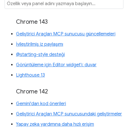
Chrome 143
Geliştirici Araçları MCP sunucusu güncellemeleri
İyileştirilmiş iz paylaşımı
@starting-style desteği
Görüntüleme için Editor widget'ı: duvar
Lighthouse 13
Chrome 142
Gemini'dan kod önerileri
Geliştirici Araçları MCP sunucusundaki geliştirmeler
Yapay zeka yardımına daha hızlı erişim