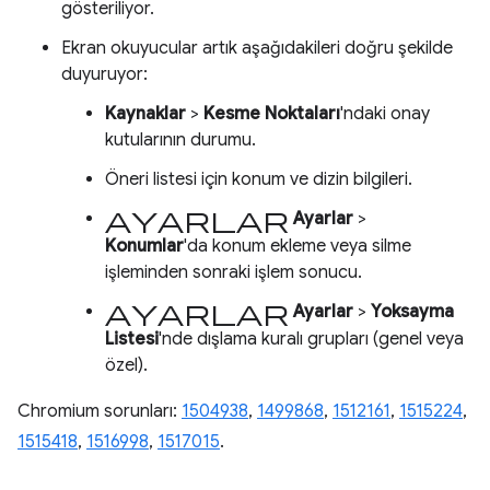
gösteriliyor.
Ekran okuyucular artık aşağıdakileri doğru şekilde
duyuruyor:
Kaynaklar
>
Kesme Noktaları
'ndaki onay
kutularının durumu.
Öneri listesi için konum ve dizin bilgileri.
Ayarlar
Ayarlar
>
Konumlar
'da konum ekleme veya silme
işleminden sonraki işlem sonucu.
Ayarlar
Ayarlar
>
Yoksayma
Listesi
'nde dışlama kuralı grupları (genel veya
özel).
Chromium sorunları:
1504938
,
1499868
,
1512161
,
1515224
,
1515418
,
1516998
,
1517015
.