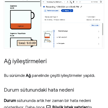
Ağ iyileştirmeleri
Bu sürümde
Ağ
panelinde çeşitli iyileştirmeler yapıldı.
Durum sütunundaki hata nedeni
Durum
sütununda artık her zaman bir hata nedeni
check_box
gösteriliyor. Daha önce
Büyük istek satırları
'nı