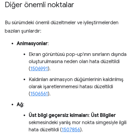
Diğer önemli noktalar
Bu sürümdeki önemli düzeltmeler ve iyileştirmelerden
bazıları şunlardır:
Animasyonlar
:
Ekran görüntüsü pop-up'ının sınırların dışında
oluşturulmasına neden olan hata düzeltildi
(
1506991
).
Kaldırılan animasyon düğümlerinin kaldırılmış
olarak işaretlenmemesi hatası düzeltildi
(
1506561
).
Ağ
:
Üst bilgi geçersiz kılmaları
:
Üst Bilgiler
sekmesindeki yanlış mor nokta simgesiyle ilgili
hata düzeltildi (
1507856
).