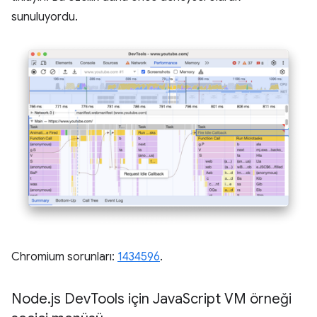
sunuluyordu.
Chromium sorunları:
1434596
.
Node
.
js Dev
Tools için Java
Script VM örneği