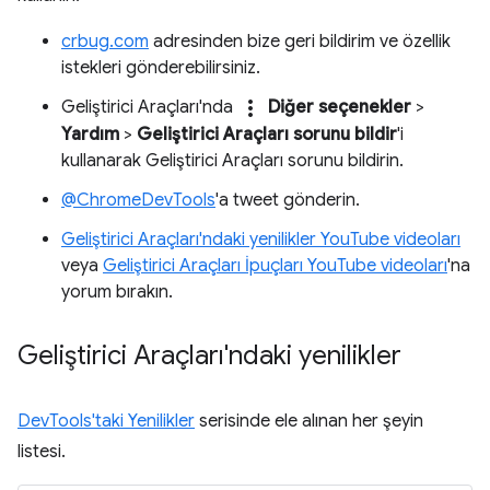
crbug.com
adresinden bize geri bildirim ve özellik
istekleri gönderebilirsiniz.
more_vert
Geliştirici Araçları'nda
Diğer seçenekler
>
Yardım
>
Geliştirici Araçları sorunu bildir
'i
kullanarak Geliştirici Araçları sorunu bildirin.
@ChromeDevTools
'a tweet gönderin.
Geliştirici Araçları'ndaki yenilikler YouTube videoları
veya
Geliştirici Araçları İpuçları YouTube videoları
'na
yorum bırakın.
Geliştirici Araçları'ndaki yenilikler
DevTools'taki Yenilikler
serisinde ele alınan her şeyin
listesi.