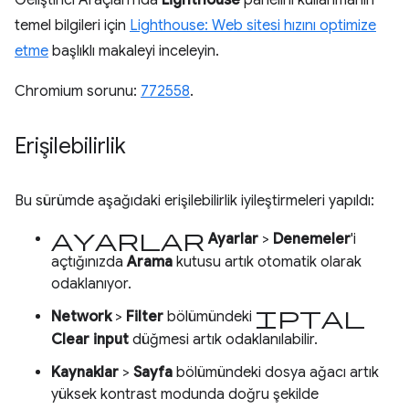
Geliştirici Araçları'nda
Lighthouse
panelini kullanmanın
temel bilgileri için
Lighthouse: Web sitesi hızını optimize
etme
başlıklı makaleyi inceleyin.
Chromium sorunu:
772558
.
Erişilebilirlik
Bu sürümde aşağıdaki erişilebilirlik iyileştirmeleri yapıldı:
Ayarlar
Ayarlar
>
Denemeler
'i
açtığınızda
Arama
kutusu artık otomatik olarak
odaklanıyor.
iptal
Network
>
Filter
bölümündeki
Clear input
düğmesi artık odaklanılabilir.
Kaynaklar
>
Sayfa
bölümündeki dosya ağacı artık
yüksek kontrast modunda doğru şekilde