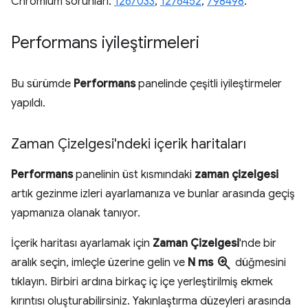
Chromium sorunları:
1267033
,
1276452
,
798498
.
Performans iyileştirmeleri
Bu sürümde
Performans
panelinde çeşitli iyileştirmeler
yapıldı.
Zaman Çizelgesi'ndeki içerik haritaları
Performans
panelinin üst kısmındaki
zaman çizelgesi
artık gezinme izleri ayarlamanıza ve bunlar arasında geçiş
yapmanıza olanak tanıyor.
İçerik haritası ayarlamak için
Zaman Çizelgesi
'nde bir
zoom_in
aralık seçin, imleçle üzerine gelin ve
N ms
düğmesini
tıklayın. Birbiri ardına birkaç iç içe yerleştirilmiş ekmek
kırıntısı oluşturabilirsiniz. Yakınlaştırma düzeyleri arasında