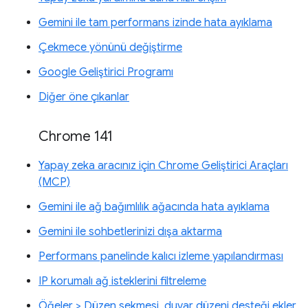
Gemini ile tam performans izinde hata ayıklama
Çekmece yönünü değiştirme
Google Geliştirici Programı
Diğer öne çıkanlar
Chrome 141
Yapay zeka aracınız için Chrome Geliştirici Araçları
(MCP)
Gemini ile ağ bağımlılık ağacında hata ayıklama
Gemini ile sohbetlerinizi dışa aktarma
Performans panelinde kalıcı izleme yapılandırması
IP korumalı ağ isteklerini filtreleme
Öğeler > Düzen sekmesi, duvar düzeni desteği ekler