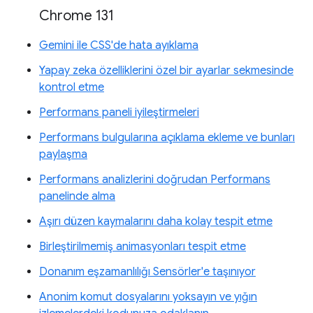
Chrome 131
Gemini ile CSS'de hata ayıklama
Yapay zeka özelliklerini özel bir ayarlar sekmesinde
kontrol etme
Performans paneli iyileştirmeleri
Performans bulgularına açıklama ekleme ve bunları
paylaşma
Performans analizlerini doğrudan Performans
panelinde alma
Aşırı düzen kaymalarını daha kolay tespit etme
Birleştirilmemiş animasyonları tespit etme
Donanım eşzamanlılığı Sensörler'e taşınıyor
Anonim komut dosyalarını yoksayın ve yığın