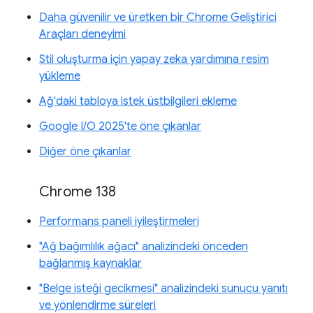
Daha güvenilir ve üretken bir Chrome Geliştirici
Araçları deneyimi
Stil oluşturma için yapay zeka yardımına resim
yükleme
Ağ'daki tabloya istek üstbilgileri ekleme
Google I/O 2025'te öne çıkanlar
Diğer öne çıkanlar
Chrome 138
Performans paneli iyileştirmeleri
"Ağ bağımlılık ağacı" analizindeki önceden
bağlanmış kaynaklar
"Belge isteği gecikmesi" analizindeki sunucu yanıtı
ve yönlendirme süreleri