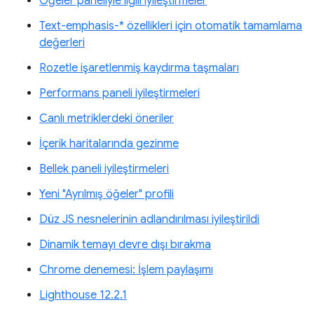
Öğeler paneliyle ilgili iyileştirmeler
Text-emphasis-* özellikleri için otomatik tamamlama
değerleri
Rozetle işaretlenmiş kaydırma taşmaları
Performans paneli iyileştirmeleri
Canlı metriklerdeki öneriler
İçerik haritalarında gezinme
Bellek paneli iyileştirmeleri
Yeni "Ayrılmış öğeler" profili
Düz JS nesnelerinin adlandırılması iyileştirildi
Dinamik temayı devre dışı bırakma
Chrome denemesi: İşlem paylaşımı
Lighthouse 12.2.1