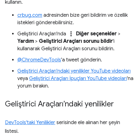
kullanın.
crbug.com
adresinden bize geri bildirim ve özellik
istekleri gönderebilirsiniz.
more_vert
Geliştirici Araçları'nda
Diğer seçenekler
>
Yardım
>
Geliştirici Araçları sorunu bildir
'i
kullanarak Geliştirici Araçları sorunu bildirin.
@ChromeDevTools
'a tweet gönderin.
Geliştirici Araçları'ndaki yenilikler YouTube videoları
veya
Geliştirici Araçları İpuçları YouTube videoları
'na
yorum bırakın.
Geliştirici Araçları'ndaki yenilikler
DevTools'taki Yenilikler
serisinde ele alınan her şeyin
listesi.