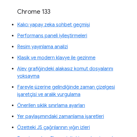
Chrome 133
Kalıcı yapay zeka sohbet geçmişi
Performans paneli iyileştirmeleri
Resim yayınlama analizi
Klasik ve modern klavye ile gezinme
Alev grafiğindeki alakasız komut dosyalarını
yoksayma
Fareyle üzerine gelindiğinde zaman çizelgesi
işaretçisi ve aralık vurgulama
Önerilen sıklık sınırlama ayarları
Yer paylaşımındaki zamanlama işaretleri
Özetteki JS çağrılarının yığın izleri