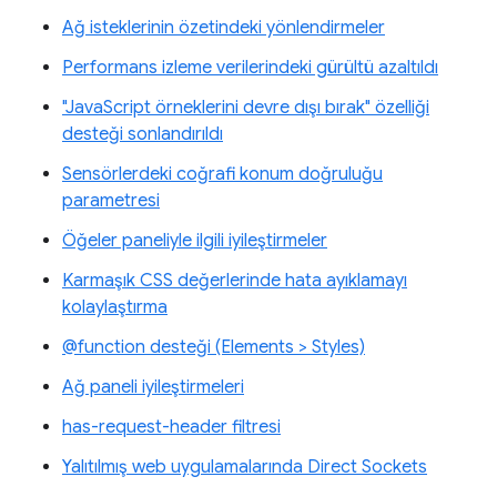
Ağ isteklerinin özetindeki yönlendirmeler
Performans izleme verilerindeki gürültü azaltıldı
"JavaScript örneklerini devre dışı bırak" özelliği
desteği sonlandırıldı
Sensörlerdeki coğrafi konum doğruluğu
parametresi
Öğeler paneliyle ilgili iyileştirmeler
Karmaşık CSS değerlerinde hata ayıklamayı
kolaylaştırma
@function desteği (Elements > Styles)
Ağ paneli iyileştirmeleri
has-request-header filtresi
Yalıtılmış web uygulamalarında Direct Sockets