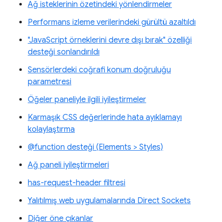
Ağ isteklerinin özetindeki yönlendirmeler
Performans izleme verilerindeki gürültü azaltıldı
"JavaScript örneklerini devre dışı bırak" özelliği
desteği sonlandırıldı
Sensörlerdeki coğrafi konum doğruluğu
parametresi
Öğeler paneliyle ilgili iyileştirmeler
Karmaşık CSS değerlerinde hata ayıklamayı
kolaylaştırma
@function desteği (Elements > Styles)
Ağ paneli iyileştirmeleri
has-request-header filtresi
Yalıtılmış web uygulamalarında Direct Sockets
Diğer öne çıkanlar