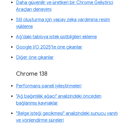
Daha güvenilir ve üretken bir Chrome Geliştirici
Araçları deneyimi
Stil oluşturma için yapay zeka yardımına resim
yükleme
Ağ'daki tabloya istek üstbilgileri ekleme
Google I/O 2025'te öne çıkanlar
Diğer öne çıkanlar
Chrome 138
Performans paneli iyileştirmeleri
"Ağ bağımlılık ağacı" analizindeki önceden
bağlanmış kaynaklar
"Belge isteği gecikmesi" analizindeki sunucu yanıtı
ve yönlendirme süreleri