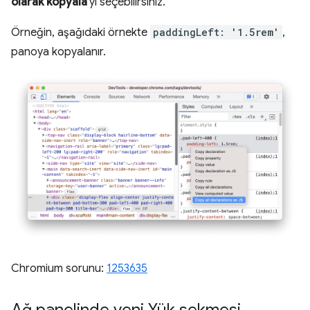
olarak kopyala
'yı seçebilirsiniz.
Örneğin, aşağıdaki örnekte
paddingLeft: '1.5rem'
,
panoya kopyalanır.
Chromium sorunu:
1253635
Ağ panelinde yeni Yük sekmesi