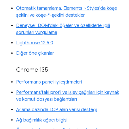
Otomatik tamamlama, Elements > Styles'da köşe
şeklini ve köşe-*-şeklini destekler
Deneysel: DOM'daki öğeler ve özelliklerle ilgili
sorunları vurgulama
Lighthouse 12.5.0
Diğer öne çıkanlar
Chrome 135
Performans paneli iyileştirmeleri
Performans'taki profil ve işlev çağrıları için kaynak
ve komut dosyası bağlantıları
Aşama bazında LCP alan verisi desteği
Ağ bağımlılık ağacı bilgisi