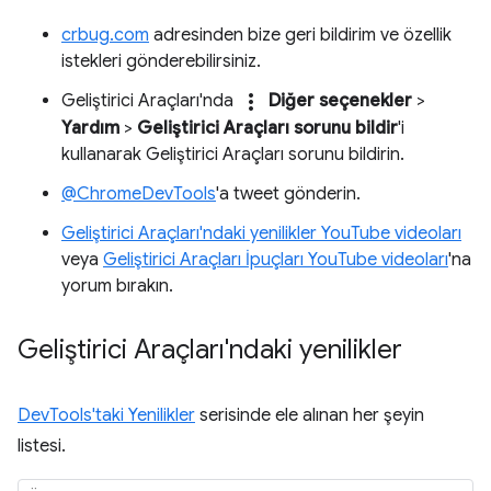
crbug.com
adresinden bize geri bildirim ve özellik
istekleri gönderebilirsiniz.
more_vert
Geliştirici Araçları'nda
Diğer seçenekler
>
Yardım
>
Geliştirici Araçları sorunu bildir
'i
kullanarak Geliştirici Araçları sorunu bildirin.
@ChromeDevTools
'a tweet gönderin.
Geliştirici Araçları'ndaki yenilikler YouTube videoları
veya
Geliştirici Araçları İpuçları YouTube videoları
'na
yorum bırakın.
Geliştirici Araçları'ndaki yenilikler
DevTools'taki Yenilikler
serisinde ele alınan her şeyin
listesi.