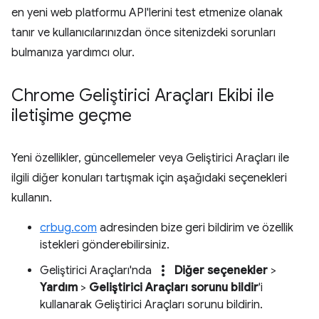
en yeni web platformu API'lerini test etmenize olanak
tanır ve kullanıcılarınızdan önce sitenizdeki sorunları
bulmanıza yardımcı olur.
Chrome Geliştirici Araçları Ekibi ile
iletişime geçme
Yeni özellikler, güncellemeler veya Geliştirici Araçları ile
ilgili diğer konuları tartışmak için aşağıdaki seçenekleri
kullanın.
crbug.com
adresinden bize geri bildirim ve özellik
istekleri gönderebilirsiniz.
more_vert
Geliştirici Araçları'nda
Diğer seçenekler
>
Yardım
>
Geliştirici Araçları sorunu bildir
'i
kullanarak Geliştirici Araçları sorunu bildirin.