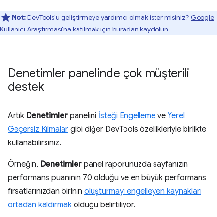
Not:
DevTools'u geliştirmeye yardımcı olmak ister misiniz?
Google
Kullanıcı Araştırması'na katılmak için buradan
kaydolun.
Denetimler panelinde çok müşterili
destek
Artık
Denetimler
panelini
İsteği Engelleme
ve
Yerel
Geçersiz Kılmalar
gibi diğer DevTools özellikleriyle birlikte
kullanabilirsiniz.
Örneğin,
Denetimler
panel raporunuzda sayfanızın
performans puanının 70 olduğu ve en büyük performans
fırsatlarınızdan birinin
oluşturmayı engelleyen kaynakları
ortadan kaldırmak
olduğu belirtiliyor.