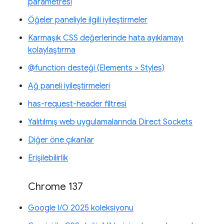
parametresi
Öğeler paneliyle ilgili iyileştirmeler
Karmaşık CSS değerlerinde hata ayıklamayı
kolaylaştırma
@function desteği (Elements > Styles)
Ağ paneli iyileştirmeleri
has-request-header filtresi
Yalıtılmış web uygulamalarında Direct Sockets
Diğer öne çıkanlar
Erişilebilirlik
Chrome 137
Google I/O 2025 koleksiyonu