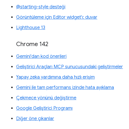
@starting-style desteği
Görüntüleme için Editor widget'ı: duvar
Lighthouse 13
Chrome 142
Gemini'dan kod önerileri
Geliştirici Araçları MCP sunucusundaki geliştirmeler
Yapay zeka yardımına daha hızlı erişim
Gemini ile tam performans izinde hata ayıklama
Çekmece yönünü değiştirme
Google Geliştirici Programı
Diğer öne çıkanlar