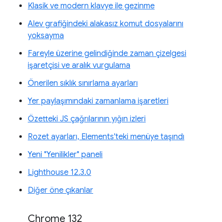
Klasik ve modern klavye ile gezinme
Alev grafiğindeki alakasız komut dosyalarını
yoksayma
Fareyle üzerine gelindiğinde zaman çizelgesi
işaretçisi ve aralık vurgulama
Önerilen sıklık sınırlama ayarları
Yer paylaşımındaki zamanlama işaretleri
Özetteki JS çağrılarının yığın izleri
Rozet ayarları, Elements'teki menüye taşındı
Yeni "Yenilikler" paneli
Lighthouse 12.3.0
Diğer öne çıkanlar
Chrome 132