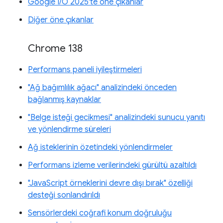
Google I/O 2025'te öne çıkanlar
Diğer öne çıkanlar
Chrome 138
Performans paneli iyileştirmeleri
"Ağ bağımlılık ağacı" analizindeki önceden
bağlanmış kaynaklar
"Belge isteği gecikmesi" analizindeki sunucu yanıtı
ve yönlendirme süreleri
Ağ isteklerinin özetindeki yönlendirmeler
Performans izleme verilerindeki gürültü azaltıldı
"JavaScript örneklerini devre dışı bırak" özelliği
desteği sonlandırıldı
Sensörlerdeki coğrafi konum doğruluğu