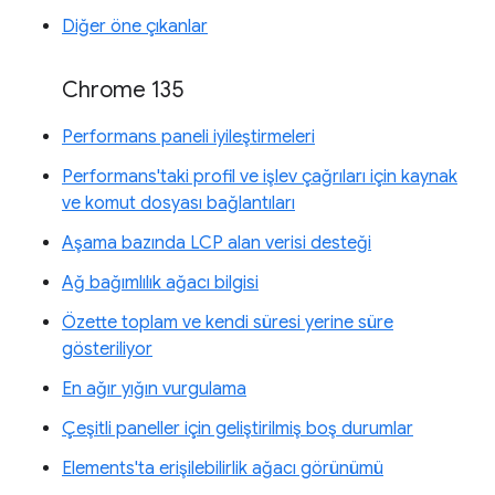
Diğer öne çıkanlar
Chrome 135
Performans paneli iyileştirmeleri
Performans'taki profil ve işlev çağrıları için kaynak
ve komut dosyası bağlantıları
Aşama bazında LCP alan verisi desteği
Ağ bağımlılık ağacı bilgisi
Özette toplam ve kendi süresi yerine süre
gösteriliyor
En ağır yığın vurgulama
Çeşitli paneller için geliştirilmiş boş durumlar
Elements'ta erişilebilirlik ağacı görünümü