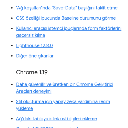
"Ağ koşulları"nda "Save-Data" başlığını taklit etme
CSS özelliği ipucunda Baseline durumunu görme
Kullanıcı aracısı istemci ipuçlarında form faktörlerini
geçersiz kılma
Lighthouse 12.8.0
Diğer öne çıkanlar
Chrome 139
Daha güvenilir ve üretken bir Chrome Geliştirici
Araçları deneyimi
Stil oluşturma için yapay zeka yardımına resim
yükleme
Ağ'daki tabloya istek üstbilgileri ekleme