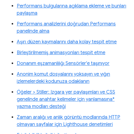
Performans bulgularına açıklama ekleme ve bunları
paylaşma
Performans analizlerini doğrudan Performans
panelinde alma
Aşırı düzen kaymalarını daha kolay tespit etme
Birleştirilmemiş animasyonları tespit etme
Donanım eşzamanlılığı Sensörler'e taşınıyor
Anonim komut dosyalarını yoksayın ve yığın
izlemelerdeki kodunuza odaklanın
Öğeler > Stiller: Izgara yer paylaşımları ve CSS
genelinde anahtar kelimeler için yanlamasına*
yazma modları desteği
Zaman aralığı ve anlık görüntü modlarında HTTP
olmayan sayfalar için Lighthouse denetimleri