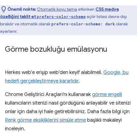
Önemli nokta:
Otomatik koyu tema
etkinken
CSS medya
özelliğini taklit et
açılır listesi devre dışı
prefers-color-scheme
bırakılır ve otomatik olarak
olarak
prefers-color-scheme: dark
ayarlanır.
Görme bozukluğu emülasyonu
Herkes web'e erişip web'den keyif alabilmeli.
Google, bu
hedefi gerçekleştirmeye kararlıdır
.
Chrome Geliştirici Araçları'nı kullanarak
görme engelli
kullanıcıların sitenizi nasıl gördüğünü anlayabilir ve sitenizi
onlar için daha iyi hale getirebilirsiniz. Daha fazla bilgi için
Renk görme eksikliklerini simüle etme
başlıklı makaleyi
inceleyin.