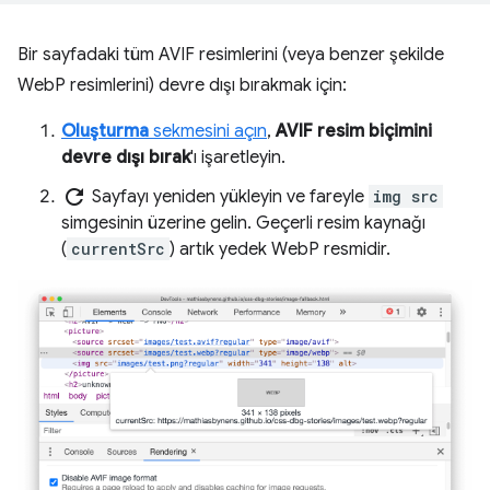
Bir sayfadaki tüm AVIF resimlerini (veya benzer şekilde
WebP resimlerini) devre dışı bırakmak için:
Oluşturma
sekmesini açın
,
AVIF resim biçimini
devre dışı bırak
'ı işaretleyin.
refresh
Sayfayı yeniden yükleyin ve fareyle
img src
simgesinin üzerine gelin. Geçerli resim kaynağı
(
currentSrc
) artık yedek WebP resmidir.