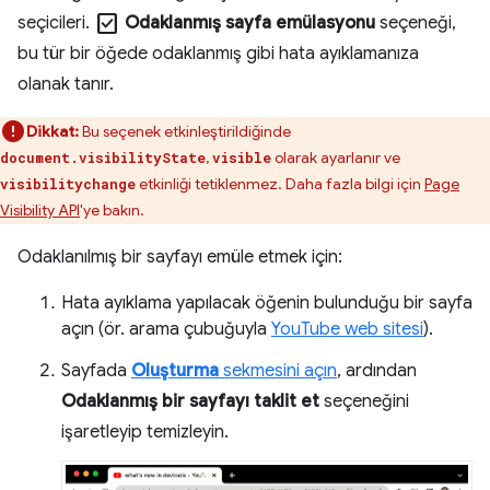
check_box
seçicileri.
Odaklanmış sayfa emülasyonu
seçeneği,
bu tür bir öğede odaklanmış gibi hata ayıklamanıza
olanak tanır.
Dikkat:
Bu seçenek etkinleştirildiğinde
,
olarak ayarlanır ve
document.visibilityState
visible
etkinliği tetiklenmez. Daha fazla bilgi için
Page
visibilitychange
Visibility API
'ye bakın.
Odaklanılmış bir sayfayı emüle etmek için:
Hata ayıklama yapılacak öğenin bulunduğu bir sayfa
açın (ör. arama çubuğuyla
YouTube web sitesi
).
Sayfada
Oluşturma
sekmesini açın
, ardından
Odaklanmış bir sayfayı taklit et
seçeneğini
işaretleyip temizleyin.