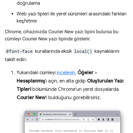
doğrulama
Web yazı tipleri ile yerel sürümleri arasındaki farkları
keşfetme
Chrome, cihazınızda Courier New yazı tipini bulursa bu
cümleyi Courier New yazı tipinde gösterir.
@font-face
kurallarında eksik
local()
kaynaklarını
taklit edin:
Yukarıdaki cümleyi
inceleyin
,
Öğeler
>
Hesaplanmış
'ı açın, en alta gidip
Oluşturulan Yazı
Tipleri
bölümünde Chrome'un yerel dosyalarda
Courier New
'i bulduğunu görebilirsiniz.