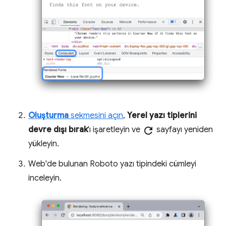
Oluşturma
sekmesini açın
,
Yerel yazı tiplerini
devre dışı bırak
'ı işaretleyin ve
refresh
sayfayı yeniden
yükleyin.
Web'de bulunan Roboto yazı tipindeki cümleyi
inceleyin.