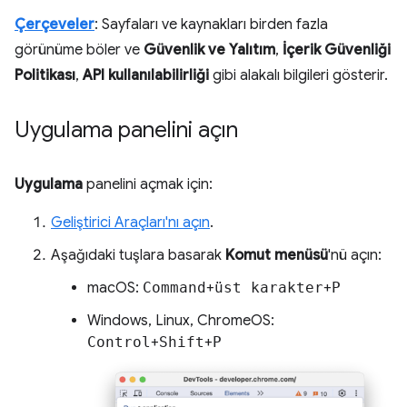
Çerçeveler
: Sayfaları ve kaynakları birden fazla
görünüme böler ve
Güvenlik ve Yalıtım
,
İçerik Güvenliği
Politikası
,
API kullanılabilirliği
gibi alakalı bilgileri gösterir.
Uygulama panelini açın
Uygulama
panelini açmak için:
Geliştirici Araçları'nı açın
.
Aşağıdaki tuşlara basarak
Komut menüsü
'nü açın:
macOS:
Command
+
üst karakter
+
P
Windows, Linux, ChromeOS:
Control
+
Shift
+
P