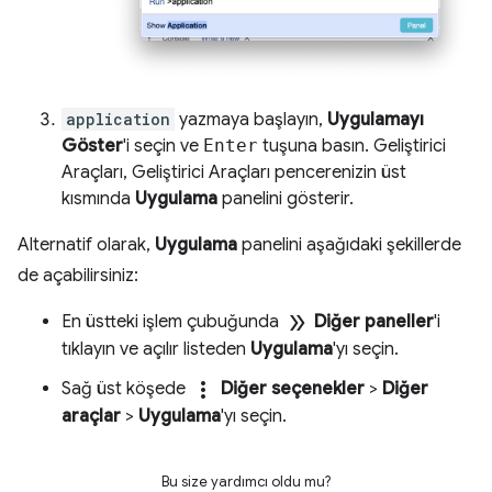
application
yazmaya başlayın,
Uygulamayı
Göster
'i seçin ve
Enter
tuşuna basın. Geliştirici
Araçları, Geliştirici Araçları pencerenizin üst
kısmında
Uygulama
panelini gösterir.
Alternatif olarak,
Uygulama
panelini aşağıdaki şekillerde
de açabilirsiniz:
double_arrow
En üstteki işlem çubuğunda
Diğer paneller
'i
tıklayın ve açılır listeden
Uygulama
'yı seçin.
more_vert
Sağ üst köşede
Diğer seçenekler
>
Diğer
araçlar
>
Uygulama
'yı seçin.
Bu size yardımcı oldu mu?