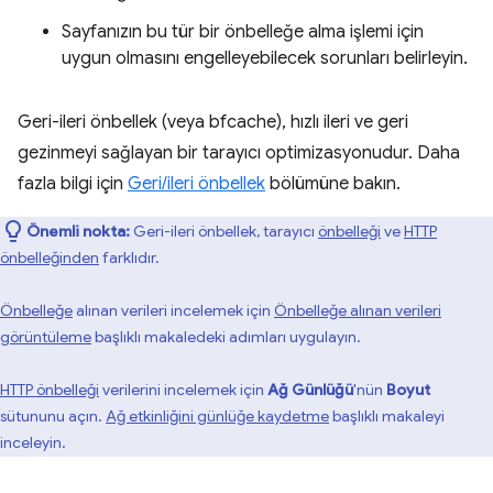
Sayfanızın bu tür bir önbelleğe alma işlemi için
uygun olmasını engelleyebilecek sorunları belirleyin.
Geri-ileri önbellek (veya bfcache), hızlı ileri ve geri
gezinmeyi sağlayan bir tarayıcı optimizasyonudur. Daha
fazla bilgi için
Geri/ileri önbellek
bölümüne bakın.
Önemli nokta:
Geri-ileri önbellek, tarayıcı
önbelleği
ve
HTTP
önbelleğinden
farklıdır.
Önbelleğe
alınan verileri incelemek için
Önbelleğe alınan verileri
görüntüleme
başlıklı makaledeki adımları uygulayın.
HTTP önbelleği
verilerini incelemek için
Ağ Günlüğü
'nün
Boyut
sütununu açın.
Ağ etkinliğini günlüğe kaydetme
başlıklı makaleyi
inceleyin.