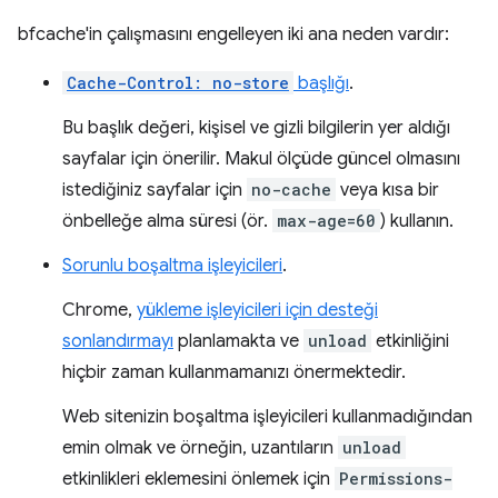
bfcache'in çalışmasını engelleyen iki ana neden vardır:
Cache-Control: no-store
başlığı
.
Bu başlık değeri, kişisel ve gizli bilgilerin yer aldığı
sayfalar için önerilir. Makul ölçüde güncel olmasını
istediğiniz sayfalar için
no-cache
veya kısa bir
önbelleğe alma süresi (ör.
max-age=60
) kullanın.
Sorunlu boşaltma işleyicileri
.
Chrome,
yükleme işleyicileri için desteği
sonlandırmayı
planlamakta ve
unload
etkinliğini
hiçbir zaman kullanmamanızı önermektedir.
Web sitenizin boşaltma işleyicileri kullanmadığından
emin olmak ve örneğin, uzantıların
unload
etkinlikleri eklemesini önlemek için
Permissions-