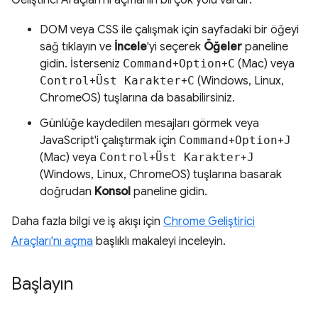
Geliştirici Araçları'nı açmanın birçok yolu vardır.
DOM veya CSS ile çalışmak için sayfadaki bir öğeyi
sağ tıklayın ve
İncele
'yi seçerek
Öğeler
paneline
gidin. İsterseniz
Command
+
Option
+
C
(Mac) veya
Control
+
Üst Karakter
+
C
(Windows, Linux,
ChromeOS) tuşlarına da basabilirsiniz.
Günlüğe kaydedilen mesajları görmek veya
JavaScript'i çalıştırmak için
Command
+
Option
+
J
(Mac) veya
Control
+
Üst Karakter
+
J
(Windows, Linux, ChromeOS) tuşlarına basarak
doğrudan
Konsol
paneline gidin.
Daha fazla bilgi ve iş akışı için
Chrome Geliştirici
Araçları'nı açma
başlıklı makaleyi inceleyin.
Başlayın