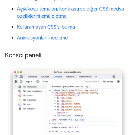
Açık/koyu temaları, kontrastı ve diğer CSS medya
özelliklerini emüle etme
Kullanılmayan CSS'yi bulma
Animasyonları inceleme
Konsol paneli