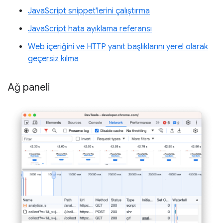
JavaScript snippet'lerini çalıştırma
JavaScript hata ayıklama referansı
Web içeriğini ve HTTP yanıt başlıklarını yerel olarak
geçersiz kılma
Ağ paneli