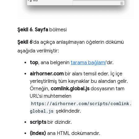
Şekil 6
.
Sayfa
bölmesi
Şekil 6
'da açıkça anlaşılmayan öğelerin dökümü
aşağıda verilmiştir:
top
, ana belgenin
tarama bağlamı
'dır.
airhorner.com
bir alanı temsil eder. İç içe
yerleştirilmiş tüm kaynaklar bu alandan gelir.
Örneğin,
comlink.global.js
dosyasının tam
URL'si muhtemelen
https://airhorner.com/scripts/comlink.
global.js
şeklindedir.
scripts
bir dizindir.
(index)
ana HTML dokümanıdır.