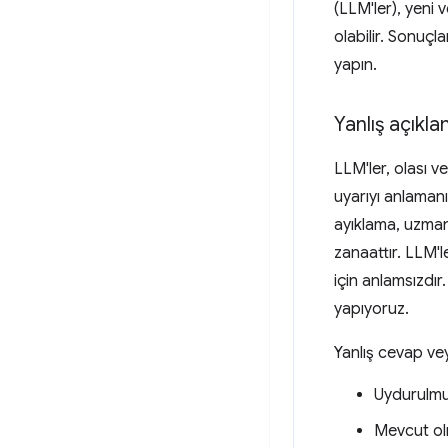
(LLM'ler), yeni 
olabilir. Sonuçl
yapın.
Yanlış açıkl
LLM'ler, olası v
uyarıyı anlamanı
ayıklama, uzman
zanaattır. LLM'le
için anlamsızdır
yapıyoruz.
Yanlış cevap ve
Uydurulmuş
Mevcut olm