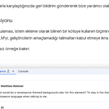
arla karşılaştığınızda geri bildirim göndererek bize yardımcı olabi
siyonu
aması, istem ekleme olarak bilinen bir kötüye kullanım biçimine
 LLM'yi, geliştiricilerin amaçlamadığı talimatları kabul etmeye 
sız örneğe bakın: