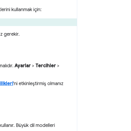
erini kullanmak için:
 gerekir.
malıdır.
Ayarlar
>
Tercihler
>
likleri
'ni etkinleştirmiş olmanız
ullanır. Büyük dil modelleri