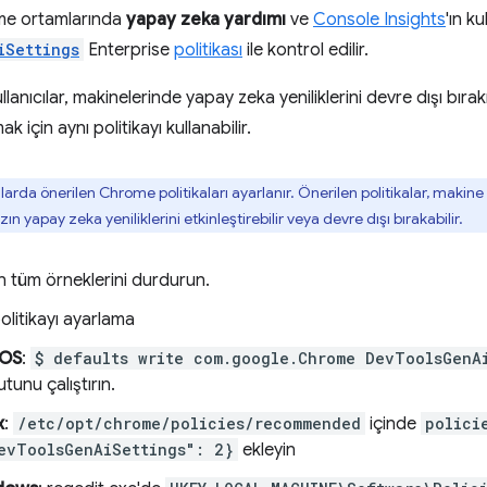
me ortamlarında
yapay zeka yardımı
ve
Console Insights
'ın kul
iSettings
Enterprise
politikası
ile kontrol edilir.
lanıcılar, makinelerinde yapay zeka yeniliklerini devre dışı bır
ak için aynı politikayı kullanabilir.
rda önerilen Chrome politikaları ayarlanır. Önerilen politikalar, makine y
ın yapay zeka yeniliklerini etkinleştirebilir veya devre dışı bırakabilir.
 tüm örneklerini durdurun.
olitikayı ayarlama
OS
:
$ defaults write com.google.Chrome DevToolsGenA
tunu çalıştırın.
x
:
/etc/opt/chrome/policies/recommended
içinde
polici
evToolsGenAiSettings": 2}
ekleyin