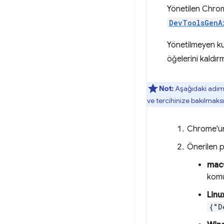
Yönetilen Chro
DevToolsGenA
Yönetilmeyen kul
öğelerini kaldırm
Not:
Aşağıdaki adımla
ve tercihinize bakılmaksız
Chrome'un
Önerilen p
mac
komu
Linu
{"D