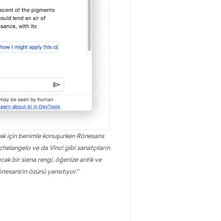
lmak için benimle konuşurken Rönesans
chelangelo ve da Vinci gibi sanatçıların
ıcak bir siena rengi, öğenize antik ve
nesans'ın özünü yansıtıyor."