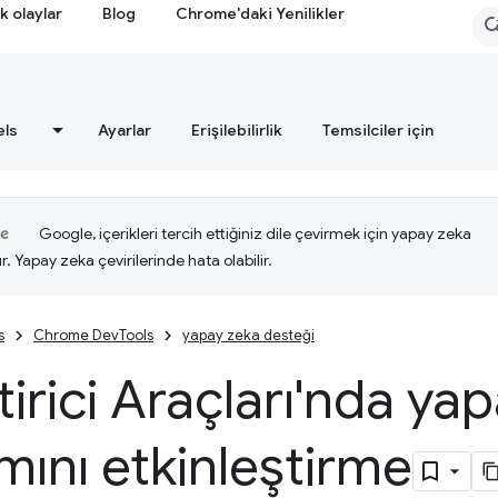
k olaylar
Blog
Chrome'daki Yenilikler
els
Ayarlar
Erişilebilirlik
Temsilciler için
Google, içerikleri tercih ettiğiniz dile çevirmek için yapay zeka
ır. Yapay zeka çevirilerinde hata olabilir.
s
Chrome DevTools
yapay zeka desteği
tirici Araçları'nda ya
mını etkinleştirme