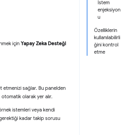
İstem
enjeksiyon
u
Özelliklerin
kullanılabilirli
inmek için
Yapay Zeka Desteği
ğini kontrol
etme
et etmenizi sağlar. Bu panelden
m otomatik olarak yer alır.
rnek istemleri veya kendi
 gerektiği kadar takip sorusu