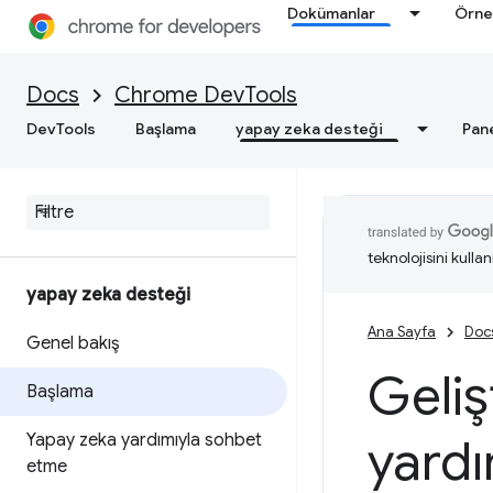
Dokümanlar
Örne
Docs
Chrome DevTools
DevTools
Başlama
yapay zeka desteği
Pan
teknolojisini kullan
yapay zeka desteği
Ana Sayfa
Doc
Genel bakış
Geliş
Başlama
Yapay zeka yardımıyla sohbet
yardı
etme