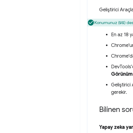
Geliştirici Araç
Konumunuz (
) des
US
En az 18 
Chrome'un
Chrome'da
DevTools
Görünüm
Geliştirici
gerekir.
Bilinen so
Yapay zeka ya