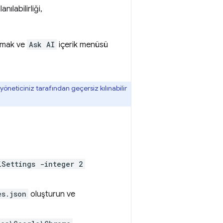
lanılabilirliği,
akmak ve
Ask AI
içerik menüsü
öneticiniz tarafından geçersiz kılınabilir
iSettings -integer 2
es.json
oluşturun ve