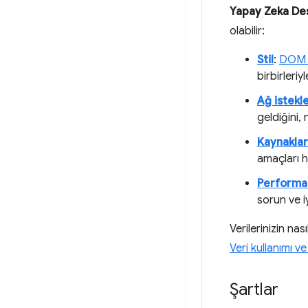
Yapay Zeka De
olabilir:
Stil
:
DOM 
birbirleri
Ağ istekle
geldiğini,
Kaynaklar
amaçları h
Performa
sorun ve iy
Verilerinizin na
Veri kullanımı v
Şartlar