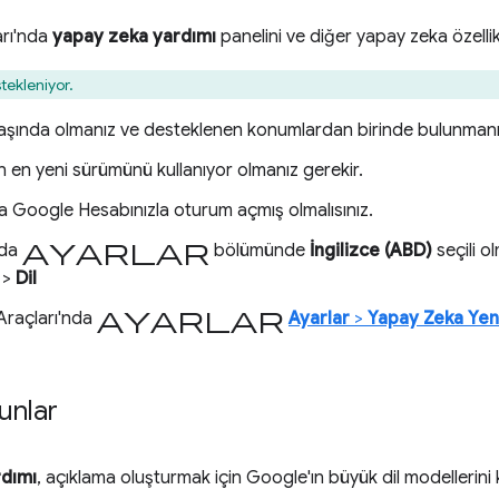
ları'nda
yapay zeka yardımı
panelini ve diğer yapay zeka özellikl
tekleniyor.
yaşında olmanız ve desteklenen konumlardan birinde bulunmanız
 en yeni sürümünü kullanıyor olmanız gerekir.
 Google Hesabınızla oturum açmış olmalısınız.
ayarlar
'da
bölümünde
İngilizce (ABD)
seçili ol
>
Dil
ayarlar
 Araçları'nda
Ayarlar
>
Yapay Zeka Yeni
runlar
rdımı
, açıklama oluşturmak için Google'ın büyük dil modellerini k