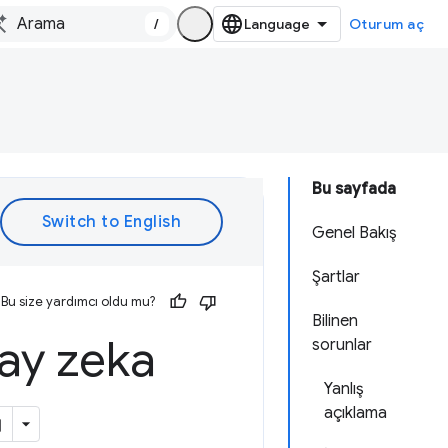
/
Oturum aç
Bu sayfada
Genel Bakış
Şartlar
Bu size yardımcı oldu mu?
Bilinen
pay zeka
sorunlar
Yanlış
açıklama